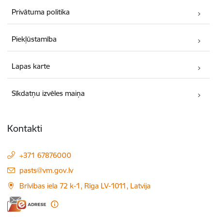
Privātuma politika
Piekļūstamība
Lapas karte
Sīkdatņu izvēles maiņa
Kontakti
+371 67876000
E-pasts:
pasts@vm.gov.lv
Brīvības iela 72 k-1, Rīga LV-1011, Latvija