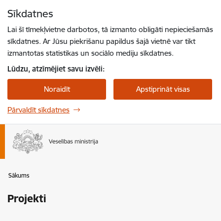
Pāriet uz lapas saturu
Sīkdatnes
Spied
lai meklētu
Enter
Lai šī tīmekļvietne darbotos, tā izmanto obligāti nepieciešamās
sīkdatnes. Ar Jūsu piekrišanu papildus šajā vietnē var tikt
izmantotas statistikas un sociālo mediju sīkdatnes.
Lūdzu, atzīmējiet savu izvēli:
Noraidīt
Apstiprināt visas
Pārvaldīt sīkdatnes
Sākums
Projekti