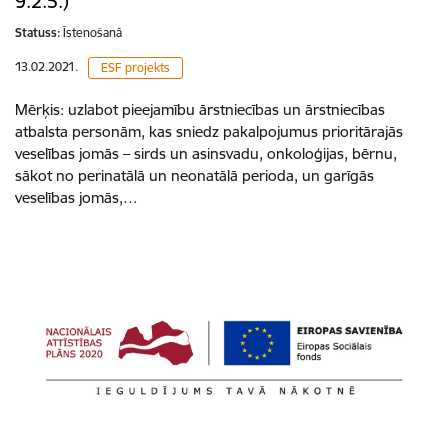
9.2.5.)
Statuss:
Īstenošanā
13.02.2021.
ESF projekts
Mērķis: uzlabot pieejamību ārstniecības un ārstniecības
atbalsta personām, kas sniedz pakalpojumus prioritārajās
veselības jomās – sirds un asinsvadu, onkoloģijas, bērnu,
sākot no perinatālā un neonatālā perioda, un garīgās
veselības jomās,…