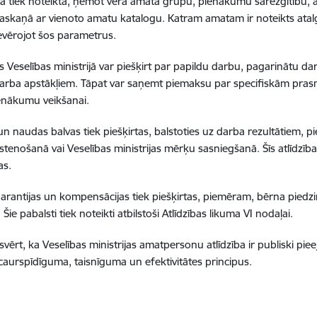
 tiek noteikta, ņemot vērā amata grupu, pienākumu sarežģītību, atb
saskaņā ar vienoto amatu katalogu. Katram amatam ir noteikts ata
evērojot šos parametrus.
 Veselības ministrijā var piešķirt par papildu darbu, pagarinātu da
arba apstākļiem. Tāpat var saņemt piemaksu par specifiskām prasm
enākumu veikšanai.
un naudas balvas tiek piešķirtas, balstoties uz darba rezultātiem,
īstenošanā vai Veselības ministrijas mērķu sasniegšanā. Šīs atlīdzīb
as.
garantijas un kompensācijas tiek piešķirtas, piemēram, bērna piedz
Šie pabalsti tiek noteikti atbilstoši Atlīdzības likuma VI nodaļai.
svērt, ka Veselības ministrijas amatpersonu atlīdzība ir publiski piee
 caurspīdīguma, taisnīguma un efektivitātes principus.