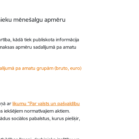
binieku mēnešalgu apmēru
rtība, kādā tiek publiskota informācija
 samaksas apmēru sadalījumā pa amatu
lījumā pa amatu grupām (bruto, euro)
aņā ar
likumu "Par valsts un pašvaldību
ijas iekšējiem normatīvajiem aktiem.
ādus sociālos pabalstus, kurus piešķir,