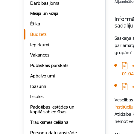
Atjaunināts
Darbības joma
Misija un vīzija
Informā
Ētika
sadalī
Budžets
Saskaņā 
Iepirkumi
par amatp
grupām” p
Vakances
Lejupi
Publiskais pārskats
I
01.04
Apbalvojumi
Lejupi
Īpašumi
I
Izsoles
Veselības
institūci
Padotības iestādes un
kapitālsabiedrības
Atlīdzība
ņemot vēr
Trauksmes celšana
Personu datu apstrāde