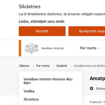
Pāriet uz lapas saturu
Sīkdatnes
Lai šī tīmekļvietne darbotos, tā izmanto obligāti nepiec
Lūdzu, atzīmējiet savu izvēli:
Noraidīt
Apstiprināt visas
Par mums
Sākums
Par mums
Budžets
Amatpersonu un darbin
Amatp
Veselības ministrs Hosams Abu
Meri
Atska
Vadība
Struktūra
Publicēts: 