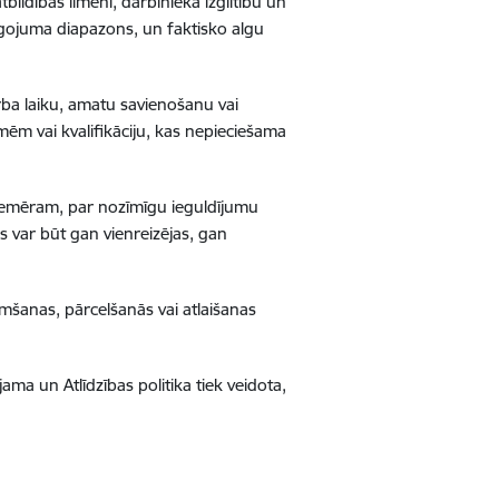
ildības līmeni, darbinieka izglītību un
lgojuma diapazons, un faktisko algu
rba laiku, amatu savienošanu vai
ēm vai kvalifikāciju, kas nepieciešama
 piemēram, par nozīmīgu ieguldījumu
as var būt gan vienreizējas, gan
imšanas, pārcelšanās vai atlaišanas
jama un Atlīdzības politika tiek veidota,