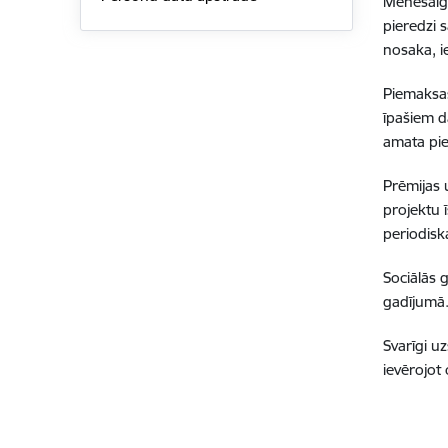
Mēnešalga
pieredzi 
nosaka, i
Piemaksas
īpašiem d
amata pi
Prēmijas 
projektu 
periodisk
Sociālās 
gadījumā. 
Svarīgi uz
ievērojot