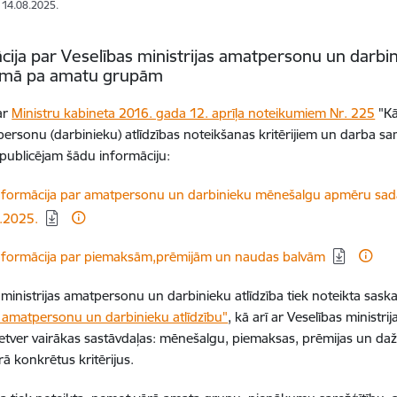
: 14.08.2025.
cija par Veselības ministrijas amatpersonu un dar
jumā pa amatu grupām
ar
Ministru kabineta 2016. gada 12. aprīļa noteikumiem Nr. 225
"Kā
ersonu (darbinieku) atlīdzības noteikšanas kritērijiem un darba
ublicējam šādu informāciju:
elādēt:
nformācija par amatpersonu un darbinieku mēnešalgu apmēru sada
.2025.
elādēt:
nformācija par piemaksām,prēmijām un naudas balvām
 ministrijas amatpersonu un darbinieku atlīdzība tiek noteikta sask
ju amatpersonu un darbinieku atlīdzību"
, kā arī ar Veselības ministr
 ietver vairākas sastāvdaļas: mēnešalgu, piemaksas, prēmijas un daž
ā konkrētus kritērijus.