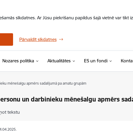
iešamās sīkdatnes. Ar Jūsu piekrišanu papildus šajā vietnē var tikt i
Pārvaldīt sīkdatnes
Nozares politika
Aktualitātes
ES un fondi
Konta
ieku mēnešalgu apmērs sadalījumā pa amatu grupām
ersonu un darbinieku mēnešalgu apmērs sad
ņot tekstu
14.04.2025.