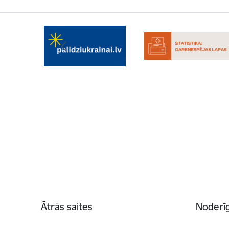
Kājene
Ātrās saites
Noderīg