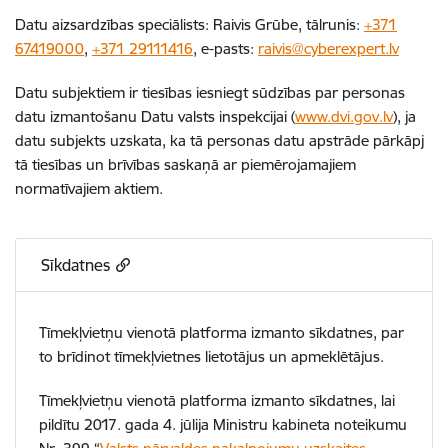
Datu aizsardzības speciālists: Raivis Grūbe, tālrunis:
+371
67419000
,
+371 29111416
, e-pasts:
raivis@cyberexpert.lv
Datu subjektiem ir tiesības iesniegt sūdzības par personas
datu izmantošanu Datu valsts inspekcijai (
www.dvi.gov.lv
), ja
datu subjekts uzskata, ka tā personas datu apstrāde pārkāpj
tā tiesības un brīvības saskaņā ar piemērojamajiem
normatīvajiem aktiem.
Sīkdatnes
Tīmekļvietņu vienotā platforma izmanto sīkdatnes, par
to brīdinot tīmekļvietnes lietotājus un apmeklētājus.
Tīmekļvietņu vienotā platforma izmanto sīkdatnes, lai
pildītu 2017. gada 4. jūlija Ministru kabineta noteikumu