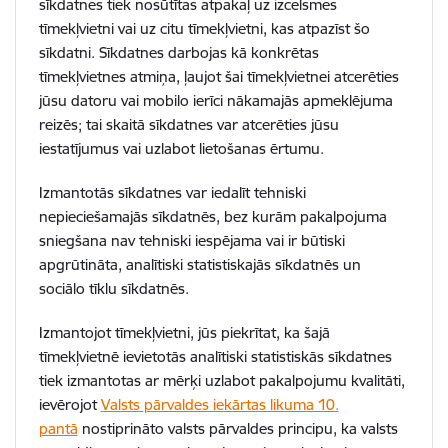
sīkdatnes tiek nosūtītas atpakaļ uz izcelsmes
tīmekļvietni vai uz citu tīmekļvietni, kas atpazīst šo
sīkdatni. Sīkdatnes darbojas kā konkrētas
tīmekļvietnes atmiņa, ļaujot šai tīmekļvietnei atcerēties
jūsu datoru vai mobilo ierīci nākamajās apmeklējuma
reizēs; tai skaitā sīkdatnes var atcerēties jūsu
iestatījumus vai uzlabot lietošanas ērtumu.
Izmantotās sīkdatnes var iedalīt tehniski
nepieciešamajās sīkdatnēs, bez kurām pakalpojuma
sniegšana nav tehniski iespējama vai ir būtiski
apgrūtināta, analītiski statistiskajās sīkdatnēs un
sociālo tīklu sīkdatnēs.
Izmantojot tīmekļvietni, jūs piekrītat, ka šajā
tīmekļvietnē ievietotās analītiski statistiskās sīkdatnes
tiek izmantotas ar mērķi uzlabot pakalpojumu kvalitāti,
ievērojot
Valsts pārvaldes iekārtas likuma 10.
pantā
nostiprināto valsts pārvaldes principu, ka valsts