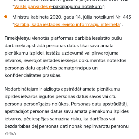
“
Valsts pārvaldes e
-pakalpojumu noteikumi
”;
Ministru kabineta 2020. gada 14. jūlija noteikumi Nr. 445
“
Kārtība, kādā iestādes ievieto informāciju internetā
”.
Tīmekļvietņu vienotās platformas darbībā iesaistīto pušu
darbinieki apstrādā personas datus tikai savu amata
pienākumu izpildei, iestāžu uzdevumā vai pilnvarojuma
ietvaros, ievērojot iestādes iekšējos dokumentos noteiktos
personas datu apstrādes pamatprincipus un
konfidencialitātes prasības.
Nodarbinātajam ir aizliegts apstrādāt amata pienākumu
izpildes ietvaros iegūtos personas datus savos vai citu
personu personīgajos nolūkos. Personas datu apstrādātāji,
apstrādājot personas datus savu amata pienākumu izpildes
ietvaros, pēc iespējas samazina risku, ka darbības vai
bezdarbības dēļ personas dati nonāk nepilnvarotu personu
rīcībā.