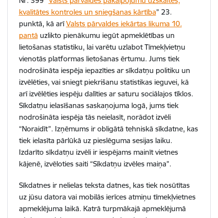
Nr. 399 “
Valsts pārvaldes pakalpojumu uzskaites,
kvalitātes kontroles un sniegšanas kārtība
” 23.
punktā, kā arī
Valsts pārvaldes iekārtas likuma 10.
pantā
uzlikto pienākumu iegūt apmeklētības un
lietošanas statistiku, lai varētu uzlabot Tīmekļvietņu
vienotās platformas lietošanas ērtumu. Jums tiek
nodrošināta iespēja iepazīties ar sīkdatņu politiku un
izvēlēties, vai sniegt piekrišanu statistikas ieguvei, kā
arī izvēlēties iespēju dalīties ar saturu sociālajos tīklos.
Sīkdatņu ielasīšanas saskaņojuma logā, jums tiek
nodrošināta iespēja tās neielasīt, norādot izvēli
“Noraidīt”. Izņēmums ir obligātā tehniskā sīkdatne, kas
tiek ielasīta pārlūkā uz pieslēguma sesijas laiku.
Izdarīto sīkdatņu izvēli ir iespējams mainīt vietnes
kājenē, izvēloties saiti “Sīkdatņu izvēles maiņa”.
Sīkdatnes ir nelielas teksta datnes, kas tiek nosūtītas
uz jūsu datora vai mobilās ierīces atmiņu tīmekļvietnes
apmeklējuma laikā. Katrā turpmākajā apmeklējumā