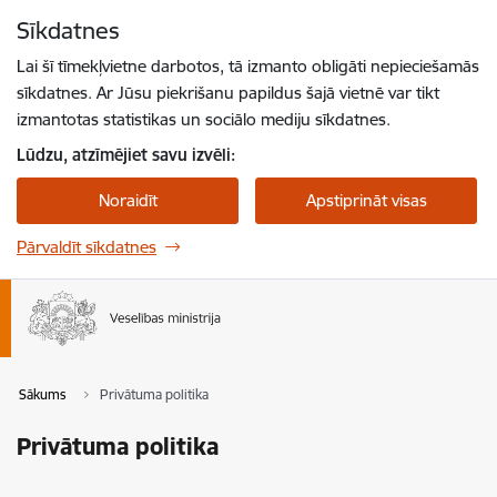
Pāriet uz lapas saturu
Sīkdatnes
Spied
lai meklētu
Enter
Lai šī tīmekļvietne darbotos, tā izmanto obligāti nepieciešamās
sīkdatnes. Ar Jūsu piekrišanu papildus šajā vietnē var tikt
izmantotas statistikas un sociālo mediju sīkdatnes.
Lūdzu, atzīmējiet savu izvēli:
Noraidīt
Apstiprināt visas
Pārvaldīt sīkdatnes
Sākums
Privātuma politika
Privātuma politika