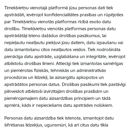
Tīmekļvietņu vienotajā platformā jūsu personas dati tiek
apstrādāti, ievērojot konfidencialitātes prasības un rūpējoties
par Tīmekļvietņu vienotās platformas rīcībā esošo datu
drošību. Tīmekļvietņu vienotās platformas personas datu
apstrādātāji īsteno dažādus drošības pasākumus, lai
nepieļautu neatļautu piekļuvi jūsu datiem, datu izpaušanu vai
datu izmantošanu citos neatļautos veidos. Tiek nodrošināta
pienācīga datu apstrāde, uzglabāšana un integritāte, ievērojot
atbilstošu drošības līmeni. Attiecīgi tiek izmantotas samērīgas
un piemērotas fiziskās, tehniskās un administratīvās
procedūras un līdzekļi, lai aizsargātu apkopotos un
apstrādātos personas datus.
Drošības pasākumi tiek pastāvīgi
pilnveidoti atbilstoši izvirzītajām drošības prasībām un
piemērojamajiem datu aizsardzības principiem un tādā
apmērā, kāds ir nepieciešams datu apstrādes nolūkiem.
Personas datu aizsardzība tiek īstenota, izmantojot datu
šifrēšanas līdzekļus, ugunsmūri, kā arī citus datu tīkla