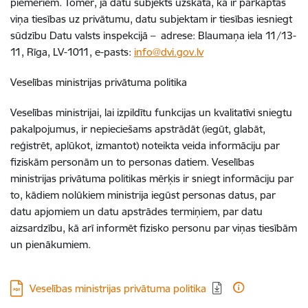
piemēriem. Tomēr, ja datu subjekts uzskata, ka ir pārkāptas
viņa tiesības uz privātumu, datu subjektam ir tiesības iesniegt
sūdzību Datu valsts inspekcijā – adrese: Blaumaņa iela 11/13-
11, Rīga, LV-1011, e-pasts:
info@dvi.gov.lv
Veselības ministrijas privātuma politika
Veselības ministrijai, lai izpildītu funkcijas un kvalitatīvi sniegtu
pakalpojumus, ir nepieciešams apstrādāt (iegūt, glabāt,
reģistrēt, aplūkot, izmantot) noteikta veida informāciju par
fiziskām personām un to personas datiem. Veselības
ministrijas privātuma politikas mērķis ir sniegt informāciju par
to, kādiem nolūkiem ministrija iegūst personas datus, par
datu apjomiem un datu apstrādes termiņiem, par datu
aizsardzību, kā arī informēt fizisko personu par viņas tiesībām
un pienākumiem.
Lejupielādēt:
Veselības ministrijas privātuma politika