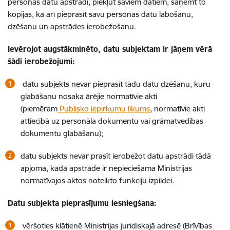
personas datu apstrādi, piekļūt saviem datiem, saņemt to
kopijas, kā arī pieprasīt savu personas datu labošanu,
dzēšanu un apstrādes ierobežošanu.
Ievērojot augstākminēto, datu subjektam ir jāņem vērā
šādi ierobežojumi:
datu subjekts nevar pieprasīt tādu datu dzēšanu, kuru
glabāšanu nosaka ārējie normatīvie akti
(piemēram
Publisko iepirkumu likums
, normatīvie akti
attiecībā uz personāla dokumentu vai grāmatvedības
dokumentu glabāšanu);
datu subjekts nevar prasīt ierobežot datu apstrādi tādā
apjomā, kādā apstrāde ir nepieciešama Ministrijas
normatīvajos aktos noteikto funkciju izpildei.
Datu subjekta pieprasījumu iesniegšana:
vēršoties klātienē Ministrijas juridiskajā adresē (Brīvības