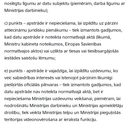
noslēgtu līgumu ar datu subjektu (piemēram, darba līgumu ar
Ministrijas darbinieku);
c) punkts – apstrāde ir nepieciešama, lai izpildītu uz pārzini
attiecināmu juridisku pienākumu – tiek izmantots gadījumos,
kad datu apstrāde ir noteikta normatīvajā aktā (likumā,
Ministru kabineta noteikumos, Eiropas Savienības
normatīvajos aktos) vai uzlikta ar tiesas vai tiesībsargājošās
iestādes saistošu lēmumu;
e) punkts - apstrāde ir vajadzīga, lai izpildītu uzdevumu, ko
veic sabiedrības interesēs vai īstenojot pārzinim likumīgi
piešķirtās oficiālās pilnvaras – tiek izmantots gadījumos, kad
datu apstrāde nav noteikta normatīvajā aktā, bet ir
nepieciešama Ministrijas uzdevumu veikšanai, piemēram, lai
nodrošinātu Ministrijas darbinieku un Ministrijas apmeklētāju
drošību, tiek veikta Ministrijas telpu un Ministrijai pieguļošās
teritorijas videonovērošana ar ieraksta funkciju.