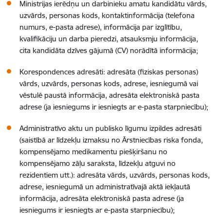
Ministrijas ierēdņu un darbinieku amatu kandidātu vārds,
uzvārds, personas kods, kontaktinformācija (telefona
numurs, e-pasta adrese), informācija par izglītību,
kvalifikāciju un darba pieredzi, atsauksmju informācija,
cita kandidāta dzīves gājumā (CV) norādītā informācija;
Korespondences adresāti: adresāta (fiziskas personas)
vārds, uzvārds, personas kods, adrese, iesniegumā vai
vēstulē paustā informācija, adresāta elektroniskā pasta
adrese (ja iesniegums ir iesniegts ar e-pasta starpniecību);
Administratīvo aktu un publisko līgumu izpildes adresāti
(saistībā ar līdzekļu izmaksu no Ārstniecības riska fonda,
kompensējamo medikamentu piešķiršanu no
kompensējamo zāļu saraksta, līdzekļu atguvi no
rezidentiem utt.): adresāta vārds, uzvārds, personas kods,
adrese, iesniegumā un administratīvajā aktā iekļautā
informācija, adresāta elektroniskā pasta adrese (ja
iesniegums ir iesniegts ar e-pasta starpniecību);