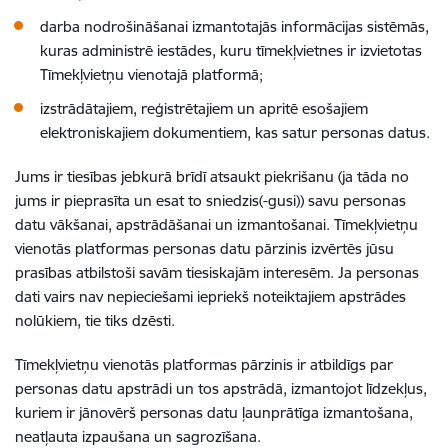
darba nodrošināšanai izmantotajās informācijas sistēmās,
kuras administrē iestādes, kuru tīmekļvietnes ir izvietotas
Tīmekļvietņu vienotajā platformā;
izstrādātajiem, reģistrētajiem un apritē esošajiem
elektroniskajiem dokumentiem, kas satur personas datus.
Jums ir tiesības jebkurā brīdī atsaukt piekrišanu (ja tāda no
jums ir pieprasīta un esat to sniedzis(-gusi)) savu personas
datu vākšanai, apstrādāšanai un izmantošanai. Tīmekļvietņu
vienotās platformas personas datu pārzinis izvērtēs jūsu
prasības atbilstoši savām tiesiskajām interesēm. Ja personas
dati vairs nav nepieciešami iepriekš noteiktajiem apstrādes
nolūkiem, tie tiks dzēsti.
Tīmekļvietņu vienotās platformas pārzinis ir atbildīgs par
personas datu apstrādi un tos apstrādā, izmantojot līdzekļus,
kuriem ir jānovērš personas datu ļaunprātīga izmantošana,
neatļauta izpaušana un sagrozīšana.