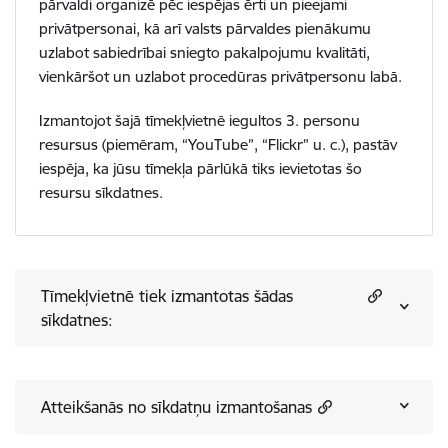
pārvaldi organizē pēc iespējas ērti un pieejami
privātpersonai, kā arī valsts pārvaldes pienākumu
uzlabot sabiedrībai sniegto pakalpojumu kvalitāti,
vienkāršot un uzlabot procedūras privātpersonu labā.
Izmantojot šajā tīmekļvietnē iegultos 3. personu
resursus (piemēram, “YouTube”, “Flickr” u. c.), pastāv
iespēja, ka jūsu tīmekļa pārlūkā tiks ievietotas šo
resursu sīkdatnes.
Tīmekļvietnē tiek izmantotas šādas
sīkdatnes:
Atteikšanās no sīkdatņu izmantošanas