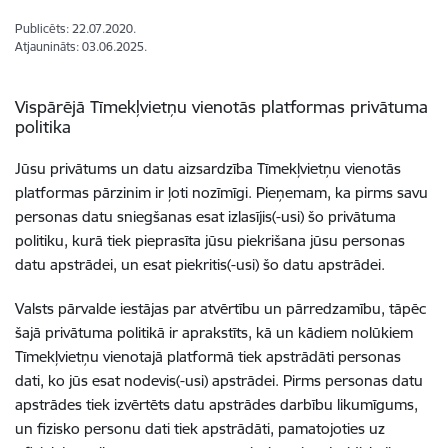
Publicēts: 22.07.2020.
Atjaunināts: 03.06.2025.
Vispārējā Tīmekļvietņu vienotās platformas privātuma
politika
Jūsu privātums un datu aizsardzība Tīmekļvietņu vienotās
platformas pārzinim ir ļoti nozīmīgi. Pieņemam, ka pirms savu
personas datu sniegšanas esat izlasījis(-usi) šo privātuma
politiku, kurā tiek pieprasīta jūsu piekrišana jūsu personas
datu apstrādei, un esat piekritis(-usi) šo datu apstrādei.
Valsts pārvalde iestājas par atvērtību un pārredzamību, tāpēc
šajā privātuma politikā ir aprakstīts, kā un kādiem nolūkiem
Tīmekļvietņu vienotajā platformā tiek apstrādāti personas
dati, ko jūs esat nodevis(-usi) apstrādei. Pirms personas datu
apstrādes tiek izvērtēts datu apstrādes darbību likumīgums,
un fizisko personu dati tiek apstrādāti, pamatojoties uz