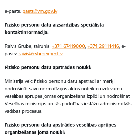
e-pasts:
pasts@vm.gov.lv
Fizisko personu datu aizsardzības speciālista
kontaktinformācija:
Raivis Grūbe, tālrunis:
+371 67419000
,
+371 29111416
, e-
pasts:
raivis@cyberexpert.lv
Fizisko personu datu apstrādes nolūki:
Ministrija veic fizisko personu datu apstrādi ar mērķi
nodrošināt savu normatīvajos aktos noteikto uzdevumu
veselības aprūpes jomas organizēšanā izpildi un nodrošināt
Veselības ministrijas un tās padotības iestāžu administratīvās
vadības procesus.
Fizisko personu datu apstrādes veselības aprūpes
organizēšanas jomā nolūki: