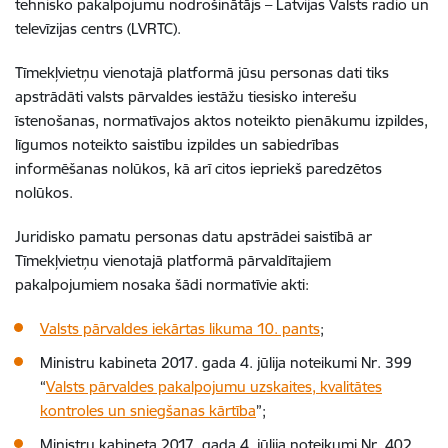
tehnisko pakalpojumu nodrošinātājs – Latvijas Valsts radio un
televīzijas centrs (LVRTC).
Tīmekļvietņu vienotajā platformā jūsu personas dati tiks
apstrādāti valsts pārvaldes iestāžu tiesisko interešu
īstenošanas, normatīvajos aktos noteikto pienākumu izpildes,
līgumos noteikto saistību izpildes un sabiedrības
informēšanas nolūkos, kā arī citos iepriekš paredzētos
nolūkos.
Juridisko pamatu personas datu apstrādei saistībā ar
Tīmekļvietņu vienotajā platformā pārvaldītajiem
pakalpojumiem nosaka šādi normatīvie akti:
Valsts pārvaldes iekārtas likuma 10. pants
;
Ministru kabineta 2017. gada 4. jūlija noteikumi Nr. 399
“
Valsts pārvaldes pakalpojumu uzskaites, kvalitātes
kontroles un sniegšanas kārtība
”;
Ministru kabineta 2017. gada 4. jūlija noteikumi Nr. 402