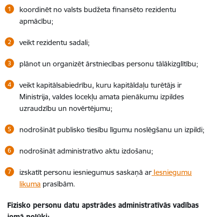
koordinēt no valsts budžeta finansēto rezidentu
apmācību;
veikt rezidentu sadali;
plānot un organizēt ārstniecības personu tālākizglītību;
veikt kapitālsabiedrību, kuru kapitāldaļu turētājs ir
Ministrija, valdes locekļu amata pienākumu izpildes
uzraudzību un novērtējumu;
nodrošināt publisko tiesību līgumu noslēgšanu un izpildi;
nodrošināt administratīvo aktu izdošanu;
izskatīt personu iesniegumus saskaņā ar
Iesniegumu
likuma
prasībām.
Fizisko personu datu apstrādes administratīvās vadības
jomā nolūki: