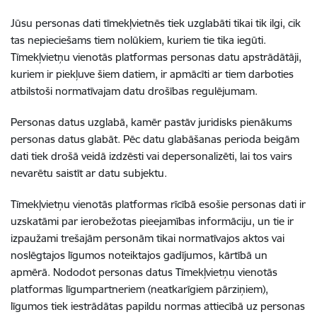
Jūsu personas dati tīmekļvietnēs tiek uzglabāti tikai tik ilgi, cik
tas nepieciešams tiem nolūkiem, kuriem tie tika iegūti.
Tīmekļvietņu vienotās platformas personas datu apstrādātāji,
kuriem ir piekļuve šiem datiem, ir apmācīti ar tiem darboties
atbilstoši normatīvajam datu drošības regulējumam.
Personas datus uzglabā, kamēr pastāv juridisks pienākums
personas datus glabāt. Pēc datu glabāšanas perioda beigām
dati tiek drošā veidā izdzēsti vai depersonalizēti, lai tos vairs
nevarētu saistīt ar datu subjektu.
Tīmekļvietņu vienotās platformas rīcībā esošie personas dati ir
uzskatāmi par ierobežotas pieejamības informāciju, un tie ir
izpaužami trešajām personām tikai normatīvajos aktos vai
noslēgtajos līgumos noteiktajos gadījumos, kārtībā un
apmērā. Nododot personas datus Tīmekļvietņu vienotās
platformas līgumpartneriem (neatkarīgiem pārziņiem),
līgumos tiek iestrādātas papildu normas attiecībā uz personas