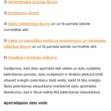
2)
Administratīvā procesa likums
3)
Iesniegumu likums
4)
Valsts civildienesta likums
un uz tā pamata izdotie
normatīvie akti
5)
Valsts un pašvaldību institūciju amatpersonu un darbinieku
atlīdzības likums
un uz tā pamata izdotie normatīvie akti
6)
Veselības ministrijas nolikums
Gadījumos, kad datu apstrāde tiek veikta uz datu subjekta
piekrišanas pamata, datu subjektam ir tiesības jebkurā brīdī
atsaukt sniegto piekrišanu tādā veidā, kādā tā tika sniegta.
Šāda piekrišanas atsaukšana neietekmē datu apstrādes
tiesiskumu, kas ir tikusi veikta līdz piekrišanas atsaukšanai.
Apstrādājamo datu veidi: