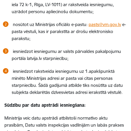
iela 72 k-1, Rīga, LV-1011) ar rakstveida iesniegumu,
uzrādot personu apliecinošu dokumentu;
nosūtot uz Ministrijas oficiālo e-pastu:
pasts@vm.gov.lv
e-
pasta vēstuli, kas ir parakstīta ar drošu elektronisko
parakstu;
iesniedzot iesniegumu ar valsts pārvaldes pakalpojumu
portāla latvija.lv starpniecību;
iesniedzot rakstveida iesniegumu uz 1.apakšpunktā
minēto Ministrijas adresi ar pasta vai citas personas
starpniecību. Šādā gadījumā atbilde tiks nosūtīta uz datu
subjekta deklarētās dzīvesvietas adresi ierakstītā vēstulē.
Sūdzību par datu apstrādi iesniegšana:
Ministrija veic datu apstrādi atbilstoši normatīvo aktu
prasībām, Datu valsts inspekcijas vadlīnijām un labās prakses