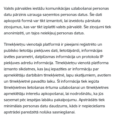
Valsts pārvaldes iestāžu komunikācijas uzlabošanai personas
datu pārzinis uzrauga saņemtos personas datus. Šie dati
apkopotā formā var tikt izmantoti, lai izveidotu pārskata
ziņojumus, kas var tikt izplatīti valsts pārvaldē. Šie ziņojumi tiek
anonimizēti, un tajos neiekļauj personas datus.
Tīmekļvietņu vienotajā platformā ir pieejami reģistrēto un
publisko lietotāju piekļuves dati, lietotājvārdi, informācijas
izvēles parametri, datplūsmas informācija un protokola IP
piekļuves adrešu informācija. Tīmekļvietņu vienotā platforma
izmanto sīkdatnes, kas ļauj iepazīties ar informāciju par
apmeklētāju darbībām tīmekļvietnē, lapu skatījumiem, avotiem
un tīmekļvietnē pavadīto laiku. Šī informācija tiek iegūta
tīmekļvietnes lietošanas ērtuma uzlabošanai un tīmekļvietnes
apmeklētāju interešu apkopošanai, lai nodrošinātu, ka jūs
saņemat pēc iespējas labāku pakalpojumu. Apstrādāts tiek
minimālais personas datu daudzums, kāds ir nepieciešams
apstrādei paredzētā nolūka sasniegšanai.