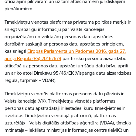
oficiālajām pilnvarām un uz tām attiecināmiem juridiskajiem
pienākumiem.
Tīmekļvietņu vienotās platformas privātuma politikas mērķis ir
sniegt vispārīgu informāciju par Valsts kancelejas
organizētajām un veiktajām personas datu apstrādes
darbībām saskaņā ar personas datu apstrādes principiem,
kas sniegti
Eiropas Parlamenta un Padomes 2016. gada 27.
aprīļa Regulā (ES) 2016/679
par fizisku personu aizsardzību
attiecībā uz personas datu apstrādi un šādu datu brīvu apriti
un ar ko atceļ Direktīvu 95/46/EK (Vispārīgā datu aizsardzības
regula, turpmāk – VDAR).
Tīmekļvietņu vienotās platformas personas datu pārzinis ir
Valsts kanceleja (VK). Tīmekļvietņu vienotās platformas
personas datu apstrādātāji ir iestādes, kuru tīmekļvietnes ir
izvietotas Tīmekļvietņu vienotajā platformā, platformas
uzturētājs – Valsts digitālās attīstības aģentūra (VDAA), tīmekļa
mitinātājs – Iekšlietu ministrijas informācijas centrs (IeMIC) un