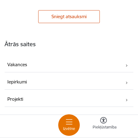
Sniegt atsauksmi
Kājene
Ātrās saites
Vakances
Iepirkumi
Projekti
Par mums
Piekļūstamība
Izvēlne