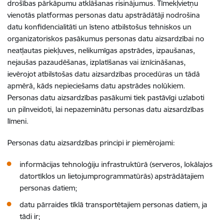
drošības pārkāpumu atklāšanas risinājumus. Tīmekļvietņu
vienotās platformas personas datu apstrādātāji nodrošina
datu konfidencialitāti un īsteno atbilstošus tehniskos un
organizatoriskos pasākumus personas datu aizsardzībai no
neatļautas piekļuves, nelikumīgas apstrādes, izpaušanas,
nejaušas pazaudēšanas, izplatīšanas vai iznīcināšanas,
ievērojot atbilstošas datu aizsardzības procedūras un tādā
apmērā, kāds nepieciešams datu apstrādes nolūkiem.
Personas datu aizsardzības pasākumi tiek pastāvīgi uzlaboti
un pilnveidoti, lai nepazeminātu personas datu aizsardzības
līmeni.
Personas datu aizsardzības principi ir piemērojami:
informācijas tehnoloģiju infrastruktūrā (serveros, lokālajos
datortīklos un lietojumprogrammatūrās) apstrādātajiem
personas datiem;
datu pārraides tīklā transportētajiem personas datiem, ja
tādi ir;