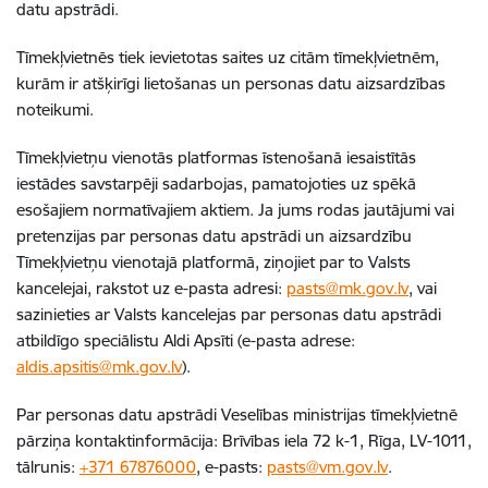
datu apstrādi.
Tīmekļvietnēs tiek ievietotas saites uz citām tīmekļvietnēm,
kurām ir atšķirīgi lietošanas un personas datu aizsardzības
noteikumi.
Tīmekļvietņu vienotās platformas īstenošanā iesaistītās
iestādes savstarpēji sadarbojas, pamatojoties uz spēkā
esošajiem normatīvajiem aktiem. Ja jums rodas jautājumi vai
pretenzijas par personas datu apstrādi un aizsardzību
Tīmekļvietņu vienotajā platformā, ziņojiet par to Valsts
kancelejai, rakstot uz e-pasta adresi:
pasts@mk.gov.lv
, vai
sazinieties ar Valsts kancelejas par personas datu apstrādi
atbildīgo speciālistu Aldi Apsīti (e-pasta adrese:
aldis.apsitis@mk.gov.lv
).
Par personas datu apstrādi Veselības ministrijas tīmekļvietnē
p
ārziņa kontaktinformācija: Brīvības iela 72 k-1, Rīga, LV-1011,
t
ālrunis:
+371 67876000
,
e-pasts:
pasts@vm.gov.lv
.