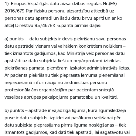
1) Eiropas Vispārīgās datu aizsardzības regulas Nr.(ES)
2016/679 Par fizisku personu aizsardzību attiecībā uz
personas datu apstrādi un šādu datu brīvu apriti un ar ko
atceļ Direktīvu 95/46/EK 6.panta pirmās daļas:
a) punkts – datu subjekts ir devis piekrišanu savu personas
datu apstrādei vienam vai vairākiem konkrētiem nolūkiem –
tiek izmantots gadījumos, kad Ministrija veic personas datu
apstrādi uz datu subjekta tieši un nepārprotami izteiktas
piekrišanas pamata, piemēram, izskatot administratīvās lietas.
Ar pacienta piekrišanu tiek pieprasīta lēmuma pieņemšanai
nepieciešamā informāciju no ārstniecības personu
profesionālajām organizācijām par pacientam sniegtā
veselības aprūpes pakalpojuma pamatotību un kvalitāti.
b) punkts – apstrāde ir vajadzīga līguma, kura līgumslēdzēja
puse ir datu subjekts, izpildei vai pasākumu veikšanai pēc
datu subjekta pieprasījuma pirms līguma noslēgšanas – tiek
izmantots gadījumos, kad dati tiek apstrādi, lai sagatavotu vai