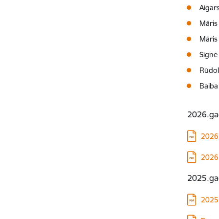
Aigar
Māris 
Māris
Signe
Rūdolf
Baiba 
2026.ga
Lejupielā
2026.
Lejupielā
2026.
2025.ga
Lejupielā
2025