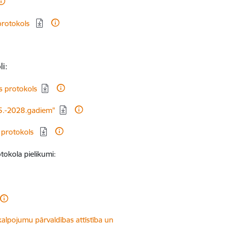
protokols
i:
s protokols
25.-2028.gadiem"
 protokols
okola pielikumi:
kalpojumu pārvaldības attīstība un