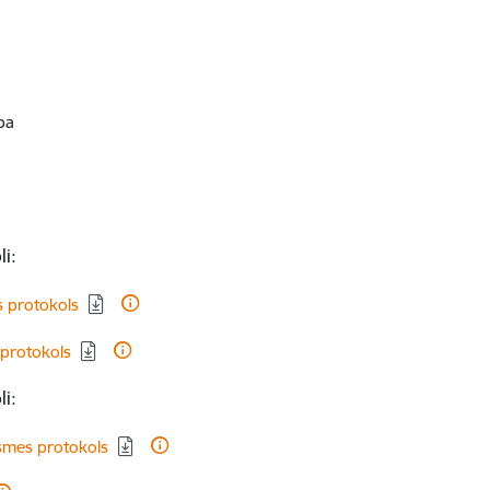
ba
i:
 protokols
 protokols
i:
smes protokols