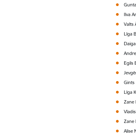
Gunta
Ilva A
Valts 
Līga 
Daiga
Andrej
Egils
Jevgēņ
Gints
Līga 
Zane 
Vladi
Zane 
Alise 