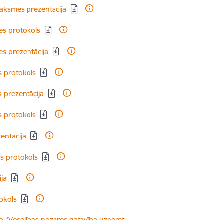
āksmes prezentācija
es protokols
s prezentācija
s protokols
 prezentācija
s protokols
entācija
s protokols
ja
okols
a "Veselības nozares gatavība uzņemt