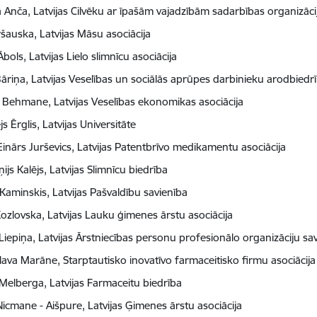
 Anča, Latvijas Cilvēku ar īpašām vajadzībām sadarbības organizā
ršauska, Latvijas Māsu asociācija
Ābols, Latvijas Lielo slimnīcu asociācija
Bāriņa, Latvijas Veselības un sociālās aprūpes darbinieku arodbiedr
 Behmane, Latvijas Veselības ekonomikas asociācija
s Ērglis, Latvijas Universitāte
 Einārs Jurševics, Latvijas Patentbrīvo medikamentu asociācija
ijs Kalējs, Latvijas Slimnīcu biedrība
 Kaminskis, Latvijas Pašvaldību savienība
Kozlovska, Latvijas Lauku ģimenes ārstu asociācija
Liepiņa, Latvijas Ārstniecības personu profesionālo organizāciju sa
slava Marāne, Starptautisko inovatīvo farmaceitisko firmu asociācija
Melberga, Latvijas Farmaceitu biedrība
Nicmane - Aišpure, Latvijas Ģimenes ārstu asociācija