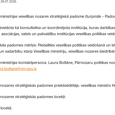
: 28.07.2026.
 ministrijas veselības nozares stratēģiskā padome (turpmāk – Pado
veidota kā konsultatīva un koordinējoša institūcija, kuras darbības 
 asociācijas, valsts un pašvaldību institūcijas veselības politikas v
īvās padomes mērķis: Piedalīties veselības politikas veidošanā un 
n sadarbību starp Veselības ministriju, veselības nozares biedrībām
 ministrijas kontaktpersona: Laura Boltāne, Pārnozaru politikas noda
ura.boltane@vm.gov.lv
 nozares stratēģiskās padomes priekšsēdētājs: veselības ministrs
 nozares stratēģiskās padomes locekļi:
locekļi: