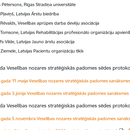
s Pētersons, Rīgas Stradiņa universitāte
Pļaviņš, Latvijas Ārstu biedrība
 Rēvalds, Veselības aprūpes darba devēju asociācija
 Tomsone, Latvijas Rehabilitācijas profesionālo organizāciju apvienī
s Vilde, Latvijas Jauno ārstu asociācija
Ziemele, Latvijas Pacientu organizāciju tīkls
da Veselības nozares stratēģiskās padomes sēdes protokol
dēt:
gada 11.maija Veselības nozares stratēģiskās padomes sanāksmes
dēt:
gada 3.jūnija Veselības nozares stratēģiskās padomes sanāksmes
da Veselības nozares stratēģiskās padomes sēdes protokol
dēt:
.gada 5.novembra Veselības nozares stratēģiskās padomes sanāk