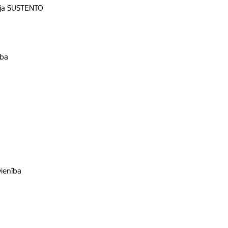
cija SUSTENTO
ība
vienība