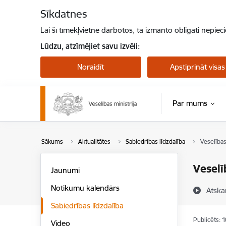
Pāriet uz lapas saturu
Sīkdatnes
Lai šī tīmekļvietne darbotos, tā izmanto obligāti nepiec
Lūdzu, atzīmējiet savu izvēli:
Noraidīt
Apstiprināt visas
Par mums
Sākums
Aktualitātes
Sabiedrības līdzdalība
Veselība
Veselī
Jaunumi
Notikumu kalendārs
Atska
Sabiedrības līdzdalība
Publicēts: 
Video