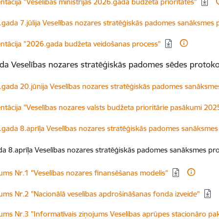
dēt:
ntācija "Veselības ministrijas 2026.gada budžeta prioritātes"
dēt:
gada 7.jūlija Veselības nozares stratēģiskās padomes sanāksmes 
dēt:
ntācija "2026.gada budžeta veidošanas process"
da Veselības nozares stratēģiskās padomes sēdes protokol
dēt:
gada 20.jūnija Veselības nozares stratēģiskās padomes sanāksme
dēt:
ntācija "Veselības nozares valsts budžeta prioritārie pasākumi 20
dēt:
gada 8.aprīļa Veselības nozares stratēģiskās padomes sanāksmes
 8.aprīļa Veselības nozares stratēģiskās padomes sanāksmes prot
dēt:
kums Nr.1 "Veselības nozares finansēšanas modelis"
dēt:
kums Nr.2 "Nacionālā veselības apdrošināšanas fonda izveide"
dēt:
kums Nr.3 "Informatīvais ziņojums Veselības aprūpes stacionāro pa