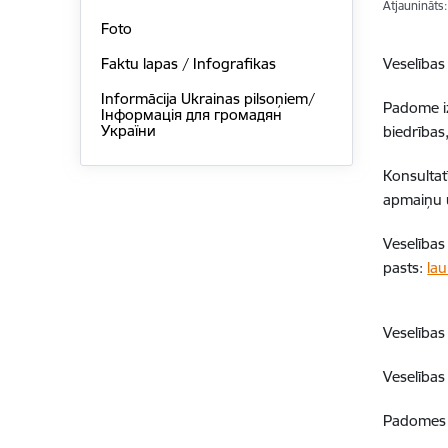
Atjaunināts
Foto
Veselības
Faktu lapas / Infografikas
Informācija Ukrainas pilsoņiem/
Padome iz
Інформація для громадян
України
biedrības,
Konsultat
apmaiņu u
Veselības
pasts:
la
Veselības
Veselības
Padomes 