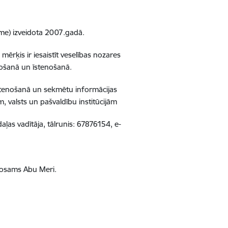
me) izveidota 2007.gadā.
mērķis ir iesaistīt veselības nozares
eidošanā un īstenošanā.
īstenošanā un sekmētu informācijas
, valsts un pašvaldību institūcijām
ļas vadītāja, tālrunis: 67876154, e-
 Hosams Abu Meri.