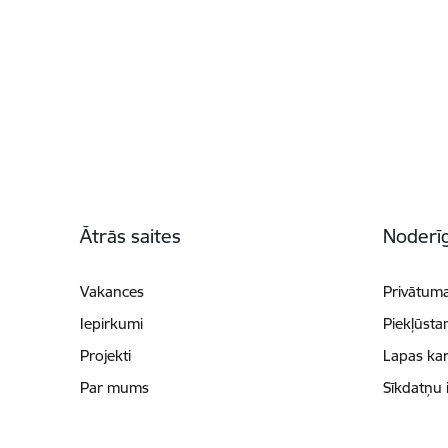
Kājene
Ātrās saites
Noderīg
Vakances
Privātuma
Iepirkumi
Piekļūsta
Projekti
Lapas kar
Par mums
Sīkdatņu 