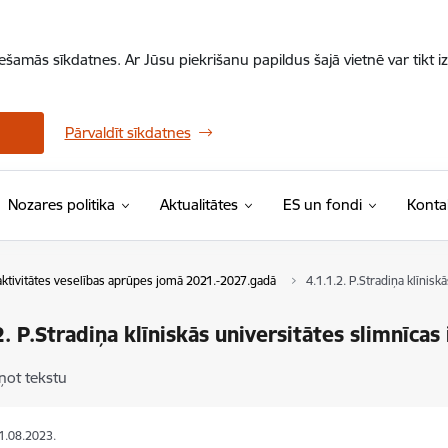
iešamās sīkdatnes. Ar Jūsu piekrišanu papildus šajā vietnē var tikt i
Pārvaldīt sīkdatnes
Nozares politika
Aktualitātes
ES un fondi
Konta
ktivitātes veselības aprūpes jomā 2021.-2027.gadā
4.1.1.2. P.Stradiņa klīnisk
2. P.Stradiņa klīniskās universitātes slimnīcas
ņot tekstu
21.08.2023.