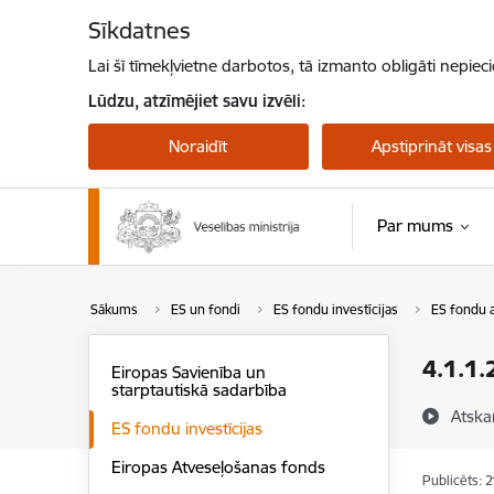
Pāriet uz lapas saturu
Sīkdatnes
Lai šī tīmekļvietne darbotos, tā izmanto obligāti nepiec
Lūdzu, atzīmējiet savu izvēli:
Noraidīt
Apstiprināt visas
Par mums
Sākums
ES un fondi
ES fondu investīcijas
ES fondu a
4.1.1.
Eiropas Savienība un
starptautiskā sadarbība
Atska
ES fondu investīcijas
Eiropas Atveseļošanas fonds
Publicēts: 