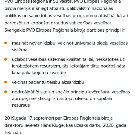
PVO Eiropas Reģionā ir 53 valstis. PVO Eiropas Reģionālā
biroja mērķis ir sniegt atbalstu dalībvalstīm nacionālās
politikas un sabiedrības veselības programmu attīstībā, kā arī
paredzēt un ierobežot draudus sabiedrības veselībai.
Svarīgākie PVO Eiropas Reģionālā biroja darbības principi ir:
mazināt nevienlīdzību, veicinot universālu pieeju veselības
sistēmai
uzlabot veselības sistēmas kvalitāti tā, lai, neskatoties uz
ierobežotiem resursiem, tās lietotājam tiktu nodrošināta
laba pakalpojumu kvalitāte
veicināt pacientu tiesību aizsardzību
nodrošināt ētisko un sociālo principu ievērošanu veselības
aprūpē, mērķtiecīgi izmantojot cilvēku un kapitāla
resursus
2019.gada 17.septembrī par Eiropas Reģionālā biroja
direktoru ievēlēts Hans Klūge, kas uzsāks darbu 2020. gada
februārī.