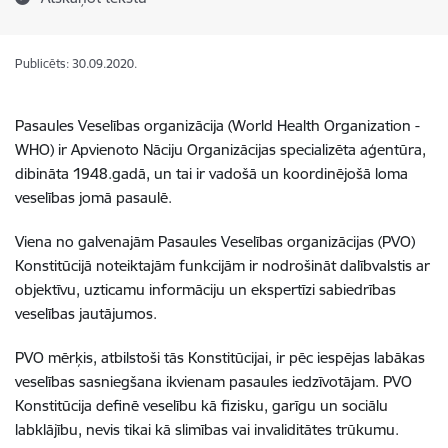
Publicēts: 30.09.2020.
Pasaules Veselības organizācija (World Health Organization -
WHO) ir Apvienoto Nāciju Organizācijas specializēta aģentūra,
dibināta 1948.gadā, un tai ir vadošā un koordinējošā loma
veselības jomā pasaulē.
Viena no galvenajām Pasaules Veselības organizācijas (PVO)
Konstitūcijā noteiktajām funkcijām ir nodrošināt dalībvalstis ar
objektīvu, uzticamu informāciju un ekspertīzi sabiedrības
veselības jautājumos.
PVO mērķis, atbilstoši tās Konstitūcijai, ir pēc iespējas labākas
veselības sasniegšana ikvienam pasaules iedzīvotājam. PVO
Konstitūcija definē veselību kā fizisku, garīgu un sociālu
labklājību, nevis tikai kā slimības vai invaliditātes trūkumu.