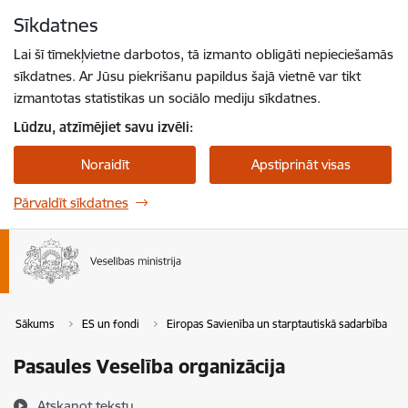
Pāriet uz lapas saturu
Sīkdatnes
Spied
lai meklētu
Enter
Lai šī tīmekļvietne darbotos, tā izmanto obligāti nepieciešamās
sīkdatnes. Ar Jūsu piekrišanu papildus šajā vietnē var tikt
izmantotas statistikas un sociālo mediju sīkdatnes.
Lūdzu, atzīmējiet savu izvēli:
Noraidīt
Apstiprināt visas
Pārvaldīt sīkdatnes
Sākums
ES un fondi
Eiropas Savienība un starptautiskā sadarbība
Pasaules Veselība organizācija
Atskaņot tekstu