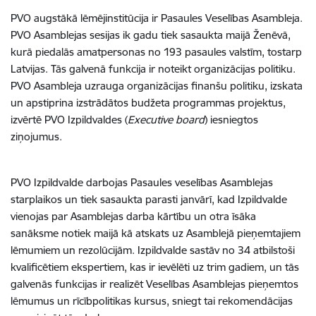
PVO augstākā lēmējinstitūcija ir Pasaules Veselības Asambleja.
PVO Asamblejas sesijas ik gadu tiek sasaukta maijā Ženēvā,
kurā piedalās amatpersonas no 193 pasaules valstīm, tostarp
Latvijas. Tās galvenā funkcija ir noteikt organizācijas politiku.
PVO Asambleja uzrauga organizācijas finanšu politiku, izskata
un apstiprina izstrādātos budžeta programmas projektus,
izvērtē PVO Izpildvaldes (
Executive board
) iesniegtos
ziņojumus.
PVO Izpildvalde darbojas Pasaules veselības Asamblejas
starplaikos un tiek sasaukta parasti janvārī, kad Izpildvalde
vienojas par Asamblejas darba kārtību un otra īsāka
sanāksme notiek maijā kā atskats uz Asamblejā pieņemtajiem
lēmumiem un rezolūcijām. Izpildvalde sastāv no 34 atbilstoši
kvalificētiem ekspertiem, kas ir ievēlēti uz trim gadiem, un tās
galvenās funkcijas ir realizēt Veselības Asamblejas pieņemtos
lēmumus un rīcībpolitikas kursus, sniegt tai rekomendācijas