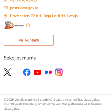
+371 67876000
E-pasts:
pasts@vm.gov.lv
Brīvības iela 72 k-1, Rīga LV-1011, Latvija
Visi kontakti
Sekojiet mums
© 2026 Veselības ministrija, publicētā satura visas tiesības aizsargātas.
© 2020 Valsts kanceleja, Tīmekļvietņu vienotās platformas visas tiesības
aizsargātas.