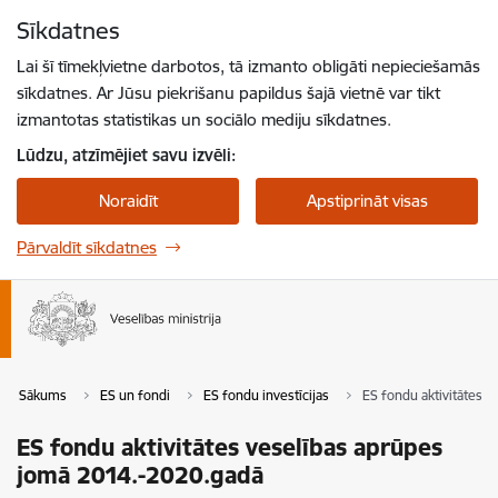
Pāriet uz lapas saturu
Sīkdatnes
Spied
lai meklētu
Enter
Lai šī tīmekļvietne darbotos, tā izmanto obligāti nepieciešamās
sīkdatnes. Ar Jūsu piekrišanu papildus šajā vietnē var tikt
izmantotas statistikas un sociālo mediju sīkdatnes.
Lūdzu, atzīmējiet savu izvēli:
Noraidīt
Apstiprināt visas
Pārvaldīt sīkdatnes
Sākums
ES un fondi
ES fondu investīcijas
ES fondu aktivitātes 
ES fondu aktivitātes veselības aprūpes
jomā 2014.-2020.gadā