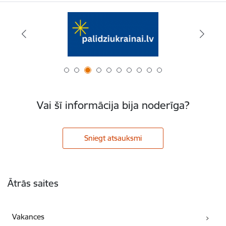
Vai šī informācija bija noderīga?
Sniegt atsauksmi
Kājene
Ātrās saites
Vakances