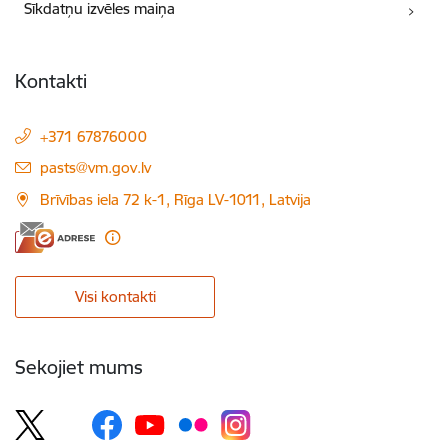
Sīkdatņu izvēles maiņa
Kontakti
+371 67876000
E-pasts:
pasts@vm.gov.lv
Brīvības iela 72 k-1, Rīga LV-1011, Latvija
Visi kontakti
Sekojiet mums