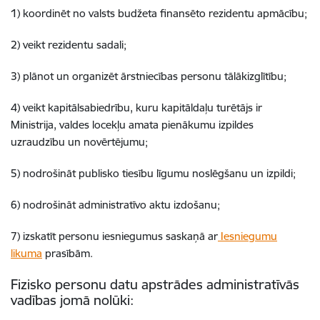
1) koordinēt no valsts budžeta finansēto rezidentu apmācību;
2) veikt rezidentu sadali;
3) plānot un organizēt ārstniecības personu tālākizglītību;
4) veikt kapitālsabiedrību, kuru kapitāldaļu turētājs ir
Ministrija, valdes locekļu amata pienākumu izpildes
uzraudzību un novērtējumu;
5) nodrošināt publisko tiesību līgumu noslēgšanu un izpildi;
6) nodrošināt administratīvo aktu izdošanu;
7) izskatīt personu iesniegumus saskaņā ar
Iesniegumu
likuma
prasībām.
Fizisko personu datu apstrādes administratīvās
vadības jomā nolūki: