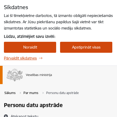
Pāriet uz lapas saturu
Sīkdatnes
Spied
lai meklētu
Enter
Lai šī tīmekļvietne darbotos, tā izmanto obligāti nepieciešamās
sīkdatnes. Ar Jūsu piekrišanu papildus šajā vietnē var tikt
izmantotas statistikas un sociālo mediju sīkdatnes.
Lūdzu, atzīmējiet savu izvēli:
Noraidīt
Apstiprināt visas
Pārvaldīt sīkdatnes
Sākums
Par mums
Personu datu apstrāde
Personu datu apstrāde
Atskaņot tekstu