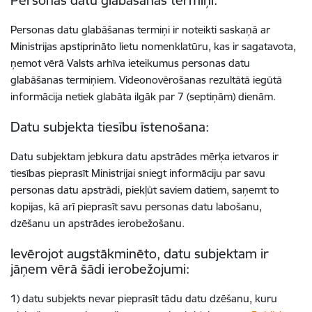
Personas datu glabāšanas termiņi:
Personas datu glabāšanas termiņi ir noteikti saskaņā ar
Ministrijas apstiprināto lietu nomenklatūru, kas ir sagatavota,
ņemot vērā Valsts arhīva ieteikumus personas datu
glabāšanas termiņiem. Videonovērošanas rezultātā iegūtā
informācija netiek glabāta ilgāk par 7 (septiņām) dienām.
Datu subjekta tiesību īstenošana:
Datu subjektam jebkura datu apstrādes mērķa ietvaros ir
tiesības pieprasīt Ministrijai sniegt informāciju par savu
personas datu apstrādi, piekļūt saviem datiem, saņemt to
kopijas, kā arī pieprasīt savu personas datu labošanu,
dzēšanu un apstrādes ierobežošanu.
Ievērojot augstākminēto, datu subjektam ir
jāņem vērā šādi ierobežojumi:
1) datu subjekts nevar pieprasīt tādu datu dzēšanu, kuru