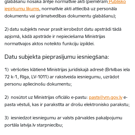
glabāšanu nosaka ārējie normatīvie akti (piemēram
Publisko
iepirkumu likums
, normatīvie akti attiecībā uz personāla
dokumentu vai grāmatvedības dokumentu glabāšanu);
2) datu subjekts nevar prasīt ierobežot datu apstrādi tādā
apjomā, kādā apstrāde ir nepieciešama Ministrijas
normatīvajos aktos noteikto funkciju izpildei.
Datu subjekta pieprasījumu iesniegšana:
1) vēršoties klātienē Ministrijas juridiskajā adresē (Brīvības iela
72 k-1, Rīga, LV-1011) ar rakstveida iesniegumu, uzrādot
personu apliecinošu dokumentu;
2) nosūtot uz Ministrijas oficiālo e-pastu:
pasts@vm.gov.lv
e-
pasta vēstuli, kas ir parakstīta ar drošu elektronisko parakstu;
3) iesniedzot iesniegumu ar valsts pārvaldes pakalpojumu
portāla latvija.lv starpniecību;