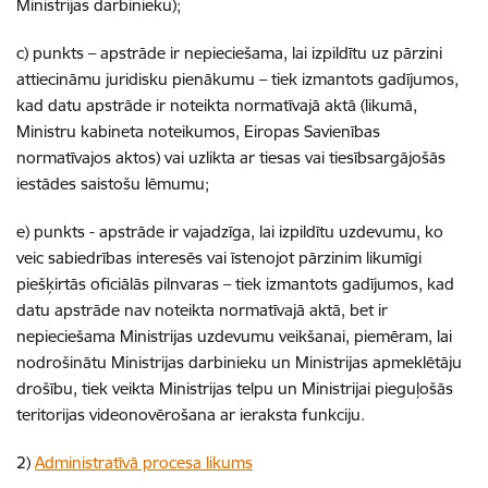
Ministrijas darbinieku);
c) punkts – apstrāde ir nepieciešama, lai izpildītu uz pārzini
attiecināmu juridisku pienākumu – tiek izmantots gadījumos,
kad datu apstrāde ir noteikta normatīvajā aktā (likumā,
Ministru kabineta noteikumos, Eiropas Savienības
normatīvajos aktos) vai uzlikta ar tiesas vai tiesībsargājošās
iestādes saistošu lēmumu;
e) punkts - apstrāde ir vajadzīga, lai izpildītu uzdevumu, ko
veic sabiedrības interesēs vai īstenojot pārzinim likumīgi
piešķirtās oficiālās pilnvaras – tiek izmantots gadījumos, kad
datu apstrāde nav noteikta normatīvajā aktā, bet ir
nepieciešama Ministrijas uzdevumu veikšanai, piemēram, lai
nodrošinātu Ministrijas darbinieku un Ministrijas apmeklētāju
drošību, tiek veikta Ministrijas telpu un Ministrijai pieguļošās
teritorijas videonovērošana ar ieraksta funkciju.
2)
Administratīvā procesa likums