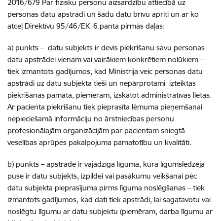
2016/679 Par fizisku personu aizsardzību attiecībā uz
personas datu apstrādi un šādu datu brīvu apriti un ar ko
atceļ Direktīvu 95/46/EK 6.panta pirmās daļas:
a) punkts – datu subjekts ir devis piekrišanu savu personas
datu apstrādei vienam vai vairākiem konkrētiem nolūkiem –
tiek izmantots gadījumos, kad Ministrija veic personas datu
apstrādi uz datu subjekta tieši un nepārprotami izteiktas
piekrišanas pamata, piemēram, izskatot administratīvās lietas.
Ar pacienta piekrišanu tiek pieprasīta lēmuma pieņemšanai
nepieciešamā informāciju no ārstniecības personu
profesionālajām organizācijām par pacientam sniegtā
veselības aprūpes pakalpojuma pamatotību un kvalitāti.
b) punkts – apstrāde ir vajadzīga līguma, kura līgumslēdzēja
puse ir datu subjekts, izpildei vai pasākumu veikšanai pēc
datu subjekta pieprasījuma pirms līguma noslēgšanas – tiek
izmantots gadījumos, kad dati tiek apstrādi, lai sagatavotu vai
noslēgtu līgumu ar datu subjektu (piemēram, darba līgumu ar