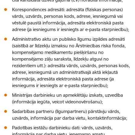
Korespondences adresāti: adresāta (fiziskas personas)
vārds, uzvārds, personas kods, adrese, iesniegumā vai
vēstulē paustā informācija, adresāta elektroniskā pasta
adrese (ja iesniegums ir iesniegts ar e-pasta starpniecību);
Administratīvo aktu un publisko līgumu izpildes adresāti
(saistībā ar līdzekļu izmaksu no Ārstniecības riska fonda,
kompensējamo medikamentu piešķiršanu no
kompensējamo zāļu saraksta, līdzekļu atguvi no
rezidentiem utt.): adresāta vārds, uzvārds, personas kods,
adrese, iesniegumā un administratīvajā aktā iekļautā
informācija, adresāta elektroniskā pasta adrese (ja
iesniegums ir iesniegts ar e-pasta starpniecību);
Ministrijas darbinieku un apmeklētāju izskats, uzvedība
(informācija iegūta, veicot videonovērošanu);
Sadarbības partneru (līgumpartneru) pārstāvju vārds,
uzvārds, informācija par darba vietu, kontaktinformācija;
Padotības iestāžu darbinieku dati: vārds, uzvārds,
informācija par darba vietu, ieņemamo amatu,