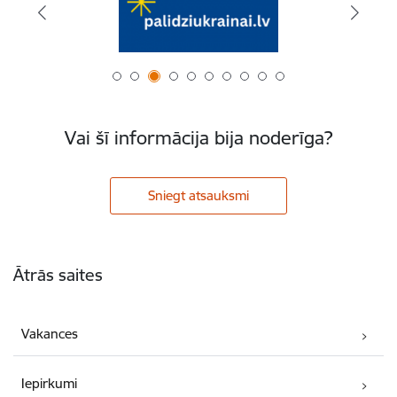
Vai šī informācija bija noderīga?
Sniegt atsauksmi
Kājene
Ātrās saites
Vakances
Iepirkumi