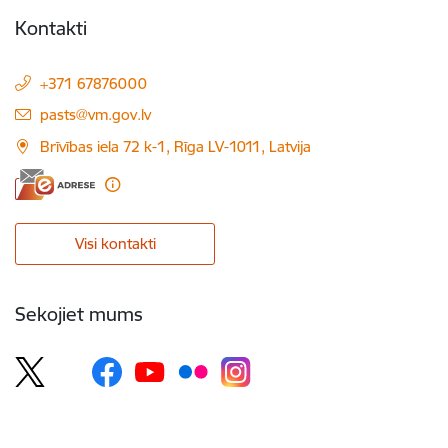
Kontakti
+371 67876000
E-pasts:
pasts@vm.gov.lv
Brīvības iela 72 k-1, Rīga LV-1011, Latvija
Visi kontakti
Sekojiet mums