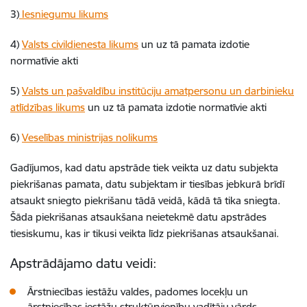
3)
Iesniegumu likums
4)
Valsts civildienesta likums
un uz tā pamata izdotie
normatīvie akti
5)
Valsts un pašvaldību institūciju amatpersonu un darbinieku
atlīdzības likums
un uz tā pamata izdotie normatīvie akti
6)
Veselības ministrijas nolikums
Gadījumos, kad datu apstrāde tiek veikta uz datu subjekta
piekrišanas pamata, datu subjektam ir tiesības jebkurā brīdī
atsaukt sniegto piekrišanu tādā veidā, kādā tā tika sniegta.
Šāda piekrišanas atsaukšana neietekmē datu apstrādes
tiesiskumu, kas ir tikusi veikta līdz piekrišanas atsaukšanai.
Apstrādājamo datu veidi:
Ārstniecības iestāžu valdes, padomes locekļu un
ārstniecības iestāžu struktūrvienību vadītāju vārds,