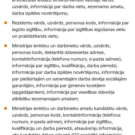
uzvārds, informācija par darba vietu, ieņemamo amatu,
darba izpildes novērtējumu;
Rezidentu vārds, uzvārds, personas kods, informācija par
iegūto izglītību, informācija par izglītības iegūšanas vietu
un praktizēšanās vietu;
Ministrijas ierēdņu un darbinieku vārds, uzvārds,
personas kods, deklarētā dzīvesvietas adrese,
kontaktinformācija (telefona numurs, e-pasta adrese),
informācija par izglītību, kvalifikāciju, darba pieredzi,
informācija par darba izpildes novērtējumu, informācija
par piešķirtajām un saņemtajām darba devēja sociālajām
garantijām, informācija par ģimenes locekļiem
(apgādājamiem), informācija par veselības stāvokļa
atbilstību ieņemamajam amatam;
Ministrijas ierēdņu un darbinieku amatu kandidātu vārds,
uzvārds, personas kods, kontaktinformācija (telefona
numurs, e-pasta adrese), informācija par izglītību,
kvalifikāciju un darba pieredzi, atsauksmju informācija,
cita kandidāta dzīves gājumā (CV) norādītā informācija;