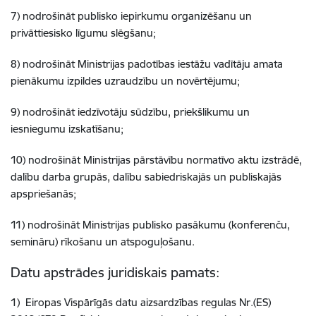
7) nodrošināt publisko iepirkumu organizēšanu un
privāttiesisko līgumu slēgšanu;
8) nodrošināt Ministrijas padotības iestāžu vadītāju amata
pienākumu izpildes uzraudzību un novērtējumu;
9) nodrošināt iedzīvotāju sūdzību, priekšlikumu un
iesniegumu izskatīšanu;
10) nodrošināt Ministrijas pārstāvību normatīvo aktu izstrādē,
dalību darba grupās, dalību sabiedriskajās un publiskajās
apspriešanās;
11) nodrošināt Ministrijas publisko pasākumu (konferenču,
semināru) rīkošanu un atspoguļošanu.
Datu apstrādes juridiskais pamats:
1) Eiropas Vispārīgās datu aizsardzības regulas Nr.(ES)