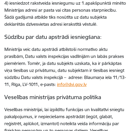
4) iesniedzot rakstveida iesniegumu uz 1.apakšpunktā minēto
Ministrijas adresi ar pasta vai citas personas starpniecību.
Šādā gadījumā atbilde tiks nosūtīta uz datu subjekta
deklarētās dzīvesvietas adresi ierakstītā vēstulē.
Sūdzību par datu apstrādi iesniegšana:
Ministrija veic datu apstrādi atbilstoši normatīvo aktu
prasībām, Datu valsts inspekcijas vadlīnijām un labās prakses
piemēriem. Tomēr, ja datu subjekts uzskata, ka ir pārkāptas
viņa tiesības uz privātumu, datu subjektam ir tiesības iesniegt
sūdzību Datu valsts inspekcijā – adrese: Blaumaņa iela 11/13-
11, Rīga, LV-1011, e-pasts:
info@dvi.gov.lv
Veselības ministrijas privātuma politika
Veselības ministrijai, lai izpildītu funkcijas un kvalitatīvi sniegtu
pakalpojumus, ir nepieciešams apstrādāt (iegūt, glabāt,
reģistrēt, aplūkot, izmantot) noteikta veida informāciju par
fiziskām personām un to personas datiem. Veselības