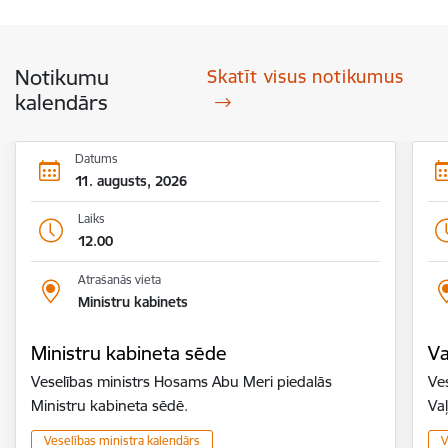
Notikumu
Skatīt visus notikumus
kalendārs
Datums
11. augusts, 2026
Laiks
12.00
Atrašanās vieta
Ministru kabinets
Ministru kabineta sēde
Va
Veselības ministrs Hosams Abu Meri piedalās
Ves
Ministru kabineta sēdē.
Va
Veselības ministra kalendārs
V