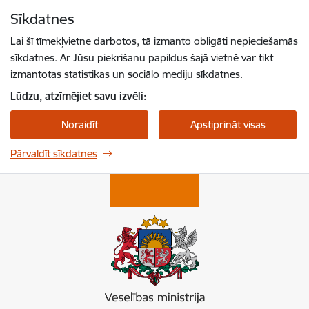
Pāriet uz lapas saturu
Sīkdatnes
Spied
lai meklētu
Enter
Lai šī tīmekļvietne darbotos, tā izmanto obligāti nepieciešamās
sīkdatnes. Ar Jūsu piekrišanu papildus šajā vietnē var tikt
izmantotas statistikas un sociālo mediju sīkdatnes.
Lūdzu, atzīmējiet savu izvēli:
Noraidīt
Apstiprināt visas
Pārvaldīt sīkdatnes
Veselības ministrija