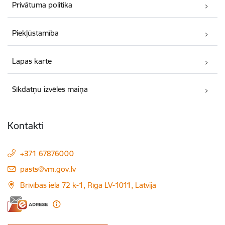
Privātuma politika
Piekļūstamība
Lapas karte
Sīkdatņu izvēles maiņa
Kontakti
+371 67876000
E-pasts:
pasts@vm.gov.lv
Brīvības iela 72 k-1, Rīga LV-1011, Latvija