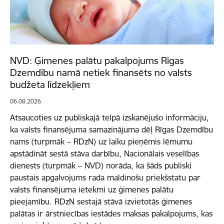
NVD: Ģimenes palātu pakalpojums Rīgas
Dzemdību namā netiek finansēts no valsts
budžeta līdzekļiem
06.08.2026.
Atsaucoties uz publiskajā telpā izskanējušo informāciju,
ka valsts finansējuma samazinājuma dēļ Rīgas Dzemdību
nams (turpmāk – RDzN) uz laiku pieņēmis lēmumu
apstādināt sestā stāva darbību, Nacionālais veselības
dienests (turpmāk – NVD) norāda, ka šāds publiski
paustais apgalvojums rada maldinošu priekšstatu par
valsts finansējuma ietekmi uz ģimenes palātu
pieejamību. RDzN sestajā stāvā izvietotās ģimenes
palātas ir ārstniecības iestādes maksas pakalpojums, kas