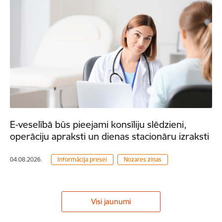
E-veselībā būs pieejami konsīliju slēdzieni,
operāciju apraksti un dienas stacionāru izraksti
04.08.2026.
Informācija presei
Nozares ziņas
Visi jaunumi