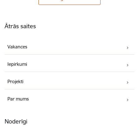
Kājene
Ātrās saites
Vakances
Iepirkumi
Projekti
Par mums
Noderīgi