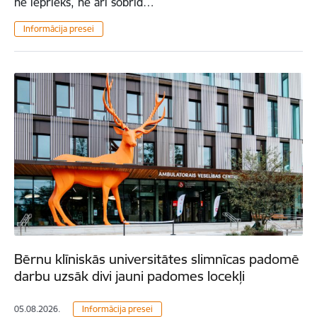
ne iepriekš, ne arī šobrīd…
Informācija presei
Bērnu klīniskās universitātes slimnīcas padomē
darbu uzsāk divi jauni padomes locekļi
05.08.2026.
Informācija presei