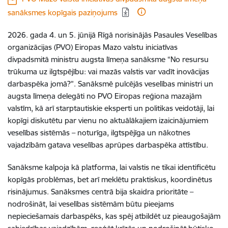
sanāksmes kopīgais paziņojums
2026. gada 4. un 5. jūnijā Rīgā norisinājās Pasaules Veselības
organizācijas (PVO) Eiropas Mazo valstu iniciatīvas
divpadsmitā ministru augsta līmeņa sanāksme “No resursu
trūkuma uz ilgtspējību: vai mazās valstis var vadīt inovācijas
darbaspēka jomā?”. Sanāksmē pulcējās veselības ministri un
augsta līmeņa delegāti no PVO Eiropas reģiona mazajām
valstīm, kā arī starptautiskie eksperti un politikas veidotāji, lai
kopīgi diskutētu par vienu no aktuālākajiem izaicinājumiem
veselības sistēmās – noturīga, ilgtspējīga un nākotnes
vajadzībām gatava veselības aprūpes darbaspēka attīstību.
Sanāksme kalpoja kā platforma, lai valstis ne tikai identificētu
kopīgās problēmas, bet arī meklētu praktiskus, koordinētus
risinājumus. Sanāksmes centrā bija skaidra prioritāte –
nodrošināt, lai veselības sistēmām būtu pieejams
nepieciešamais darbaspēks, kas spēj atbildēt uz pieaugošajām