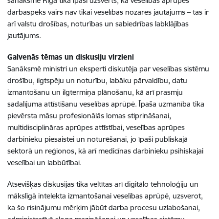
sanāksmē Rīgā tika īpaši uzsvērts, ka veselības aprūpes
darbaspēks vairs nav tikai veselības nozares jautājums – tas ir
arī valstu drošības, noturības un sabiedrības labklājības
jautājums.
Galvenās tēmas un diskusiju virzieni
Sanāksmē ministri un eksperti diskutēja par veselības sistēmu
drošību, ilgtspēju un noturību, labāku pārvaldību, datu
izmantošanu un ilgtermiņa plānošanu, kā arī prasmju
sadalījuma attīstīšanu veselības aprūpē. Īpaša uzmanība tika
pievērsta māsu profesionālās lomas stiprināšanai,
multidisciplināras aprūpes attīstībai, veselības aprūpes
darbinieku piesaistei un noturēšanai, jo īpaši publiskajā
sektorā un reģionos, kā arī medicīnas darbinieku psihiskajai
veselībai un labbūtībai.
Atsevišķas diskusijas tika veltītas arī digitālo tehnoloģiju un
mākslīgā intelekta izmantošanai veselības aprūpē, uzsverot,
ka šo risinājumu mērķim jābūt darba procesu uzlabošanai,