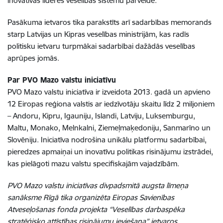
inovatīvas līderes veselības sistēmu pārveidē.
Pasākuma ietvaros tika parakstīts arī sadarbības memorands
starp Latvijas un Kipras veselības ministrijām, kas radīs
politisku ietvaru turpmākai sadarbībai dažādās veselības
aprūpes jomās.
Par PVO Mazo valstu iniciatīvu
PVO Mazo valstu iniciatīva ir izveidota 2013. gadā un apvieno
12 Eiropas reģiona valstis ar iedzīvotāju skaitu līdz 2 miljoniem
– Andoru, Kipru, Igauniju, Islandi, Latviju, Luksemburgu,
Maltu, Monako, Melnkalni, Ziemeļmaķedoniju, Sanmarīno un
Slovēniju. Iniciatīva nodrošina unikālu platformu sadarbībai,
pieredzes apmaiņai un inovatīvu politikas risinājumu izstrādei,
kas pielāgoti mazu valstu specifiskajām vajadzībām.
PVO Mazo valstu iniciatīvas divpadsmitā augsta līmeņa
sanāksme Rīgā tika organizēta Eiropas Savienības
Atveseļošanas fonda projekta “Veselības darbaspēka
stratēģisko attīstības risinājumu ieviešana” ietvaros.