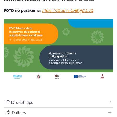
FOTO no pasākuma:
https://flic.kr/s/aHBqjCVLVQ
Drukāt lapu
Dalīties