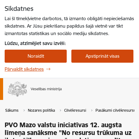
Pāriet uz lapas saturu
Sīkdatnes
Spied
lai meklētu
Enter
Lai šī tīmekļvietne darbotos, tā izmanto obligāti nepieciešamās
sīkdatnes. Ar Jūsu piekrišanu papildus šajā vietnē var tikt
izmantotas statistikas un sociālo mediju sīkdatnes.
Lūdzu, atzīmējiet savu izvēli:
Noraidīt
Apstiprināt visas
Pārvaldīt sīkdatnes
Sākums
Nozares politika
Cilvēkresursi
Pasākumi cilvēkresursu 
PVO Mazo valstu iniciatīvas 12. augsta
līmeņa sanāksme "No resursu trūkuma uz