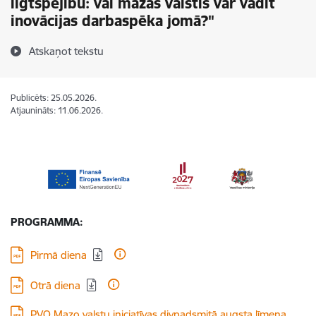
ilgtspējību: vai mazās valstis var vadīt
inovācijas darbaspēka jomā?"
Atskaņot tekstu
Publicēts: 25.05.2026.
Atjaunināts: 11.06.2026.
PROGRAMMA:
Lejupielādēt:
Pirmā diena
Lejupielādēt:
Otrā diena
Lejupielādēt:
PVO Mazo valstu iniciatīvas divpadsmitā augsta līmeņa