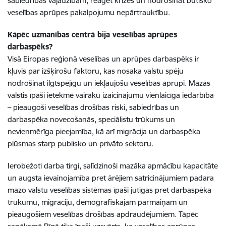
sabiedrības vajadzībām, reaģēt krīzēs un nodrošināt būtisko
veselības aprūpes pakalpojumu nepārtrauktību.
Kāpēc uzmanības centrā bija veselības aprūpes
darbaspēks?
Visā Eiropas reģionā veselības un aprūpes darbaspēks ir
kļuvis par izšķirošu faktoru, kas nosaka valstu spēju
nodrošināt ilgtspējīgu un iekļaujošu veselības aprūpi. Mazās
valstis īpaši ietekmē vairāku izaicinājumu vienlaicīga iedarbība
– pieaugoši veselības drošības riski, sabiedrības un
darbaspēka novecošanās, speciālistu trūkums un
nevienmērīga pieejamība, kā arī migrācija un darbaspēka
plūsmas starp publisko un privāto sektoru.
Ierobežoti darba tirgi, salīdzinoši mazāka apmācību kapacitāte
un augsta ievainojamība pret ārējiem satricinājumiem padara
mazo valstu veselības sistēmas īpaši jutīgas pret darbaspēka
trūkumu, migrāciju, demogrāfiskajām pārmaiņām un
pieaugošiem veselības drošības apdraudējumiem. Tāpēc