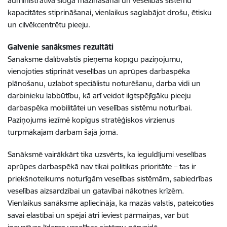
administratīvā sloga mazināšanai un veselības sistēmu
kapacitātes stiprināšanai, vienlaikus saglabājot drošu, ētisku
un cilvēkcentrētu pieeju.
Galvenie sanāksmes rezultāti
Sanāksmē dalībvalstis pieņēma kopīgu paziņojumu,
vienojoties stiprināt veselības un aprūpes darbaspēka
plānošanu, uzlabot speciālistu noturēšanu, darba vidi un
darbinieku labbūtību, kā arī veidot ilgtspējīgāku pieeju
darbaspēka mobilitātei un veselības sistēmu noturībai.
Paziņojums iezīmē kopīgus stratēģiskos virzienus
turpmākajam darbam šajā jomā.
Sanāksmē vairākkārt tika uzsvērts, ka ieguldījumi veselības
aprūpes darbaspēkā nav tikai politikas prioritāte – tas ir
priekšnoteikums noturīgām veselības sistēmām, sabiedrības
veselības aizsardzībai un gatavībai nākotnes krīzēm.
Vienlaikus sanāksme apliecināja, ka mazās valstis, pateicoties
savai elastībai un spējai ātri ieviest pārmaiņas, var būt