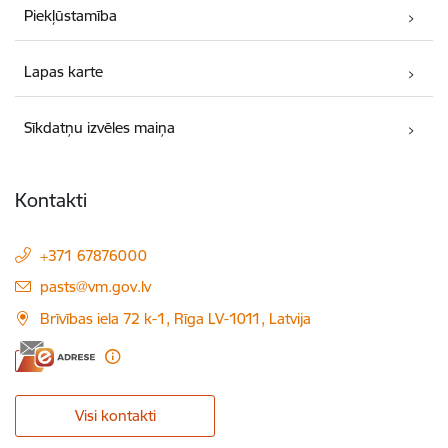
Piekļūstamība
Lapas karte
Sīkdatņu izvēles maiņa
Kontakti
+371 67876000
E-pasts:
pasts@vm.gov.lv
Brīvības iela 72 k-1, Rīga LV-1011, Latvija
Visi kontakti