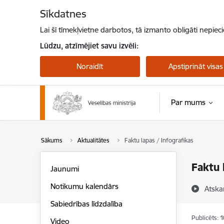
Pāriet uz lapas saturu
Sīkdatnes
Lai šī tīmekļvietne darbotos, tā izmanto obligāti nepiec
Lūdzu, atzīmējiet savu izvēli:
Noraidīt
Apstiprināt visas
Par mums
Sākums
Aktualitātes
Faktu lapas / Infografikas
Faktu 
Jaunumi
Notikumu kalendārs
Atska
Sabiedrības līdzdalība
Publicēts: 
Video