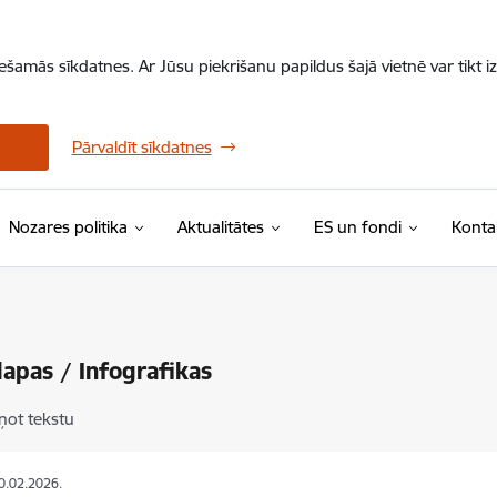
iešamās sīkdatnes. Ar Jūsu piekrišanu papildus šajā vietnē var tikt i
Pārvaldīt sīkdatnes
Nozares politika
Aktualitātes
ES un fondi
Konta
lapas / Infografikas
ņot tekstu
10.02.2026.