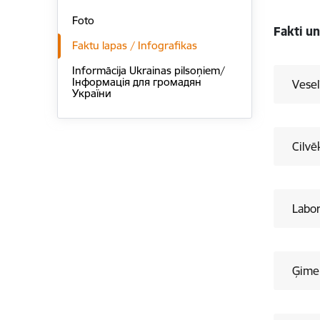
Foto
Fakti un
Faktu lapas / Infografikas
Informācija Ukrainas pilsoņiem/
Інформація для громадян
Vese
України
Cilvē
Labor
Ģimen