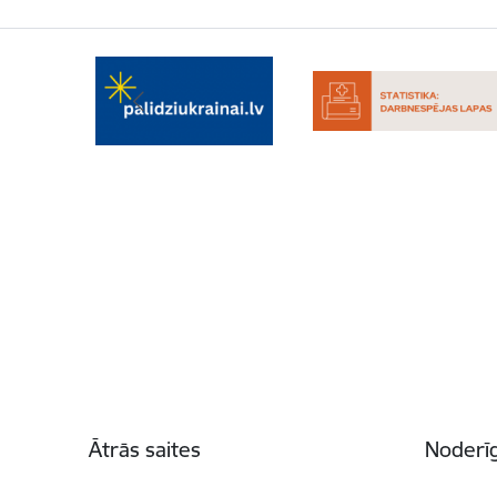
Kājene
Ātrās saites
Noderīg