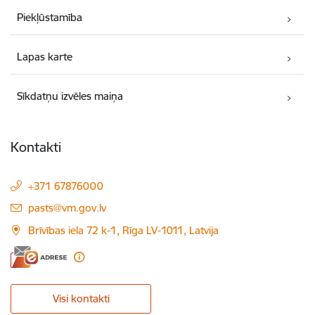
Piekļūstamība
Lapas karte
Sīkdatņu izvēles maiņa
Kontakti
+371 67876000
E-pasts:
pasts@vm.gov.lv
Brīvības iela 72 k-1, Rīga LV-1011, Latvija
Visi kontakti