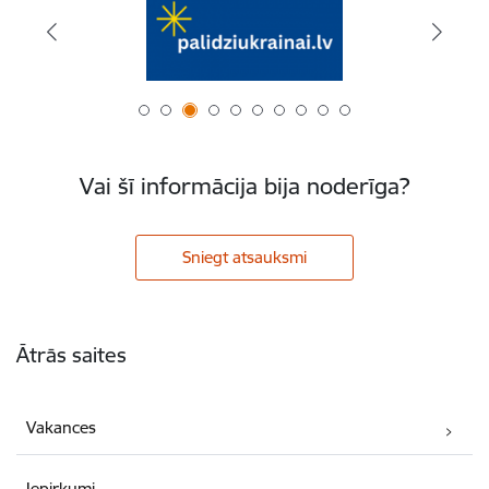
Vai šī informācija bija noderīga?
Sniegt atsauksmi
Kājene
Ātrās saites
Vakances
Iepirkumi