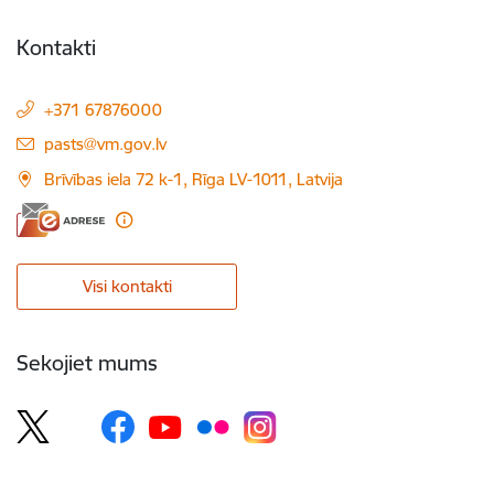
Kontakti
+371 67876000
E-pasts:
pasts@vm.gov.lv
Brīvības iela 72 k-1, Rīga LV-1011, Latvija
Visi kontakti
Sekojiet mums