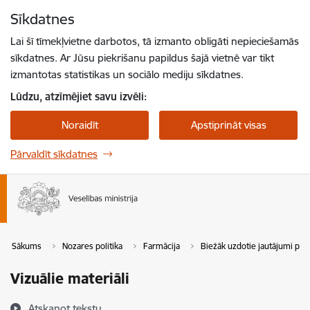
Pāriet uz lapas saturu
Sīkdatnes
Spied
lai meklētu
Enter
Lai šī tīmekļvietne darbotos, tā izmanto obligāti nepieciešamās
sīkdatnes. Ar Jūsu piekrišanu papildus šajā vietnē var tikt
izmantotas statistikas un sociālo mediju sīkdatnes.
Lūdzu, atzīmējiet savu izvēli:
Noraidīt
Apstiprināt visas
Pārvaldīt sīkdatnes
Sākums
Nozares politika
Farmācija
Biežāk uzdotie jautājumi pa
Vizuālie materiāli
Atskaņot tekstu