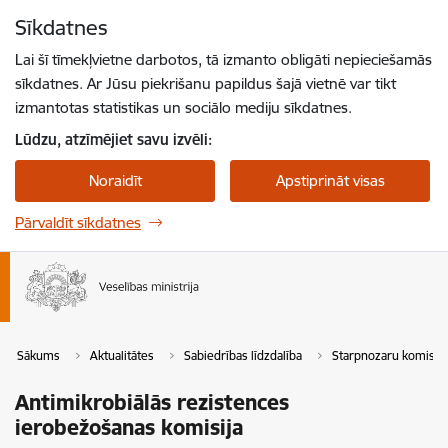
Pāriet uz lapas saturu
Sīkdatnes
Spied
lai meklētu
Enter
Lai šī tīmekļvietne darbotos, tā izmanto obligāti nepieciešamās
sīkdatnes. Ar Jūsu piekrišanu papildus šajā vietnē var tikt
izmantotas statistikas un sociālo mediju sīkdatnes.
Lūdzu, atzīmējiet savu izvēli:
Noraidīt
Apstiprināt visas
Pārvaldīt sīkdatnes
Sākums
Aktualitātes
Sabiedrības līdzdalība
Starpnozaru komisija
Antimikrobiālās rezistences
ierobežošanas komisija