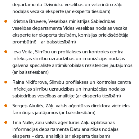
departamenta Dzīvnieku veselības un veterināro zāļu
nodaļas vecākā eksperte (ar eksperta tiesībām)
Kristīna Brūvere, Veselības ministrijas Sabiedrības
veselības departamenta Vides veselības nodaļas vecākā
eksperte (ar eksperta tiesībām, komisijas priekšsēdētāja
prombūtnē – ar balsstiesībām)
Ieva Voita, Slimību un profilakses un kontroles centra
Infekcijas slimību uzraudzības un imunizācijas nodaļas
galvenā speciāliste antimikrobiālās rezistences jautājumos
(ar balsstiesībām)
Raina Nikiforova, Slimību profilakses un kontroles centra
Infekcijas slimību uzraudzības un imunizācijas nodaļas
sabiedrības veselības analītiķe (ar eksperta tiesībām)
Sergejs Akuličs, Zāļu valsts aģentūras direktora vietnieks
farmācijas jautājumos (ar balsstiesībām)
Tīna Nulle, Zāļu valsts aģentūras Zāļu izplatīšanas
informācijas departamenta Datu analītikas nodaļas
eksperts – datu analītiķis (ar eksperta tiesībām)