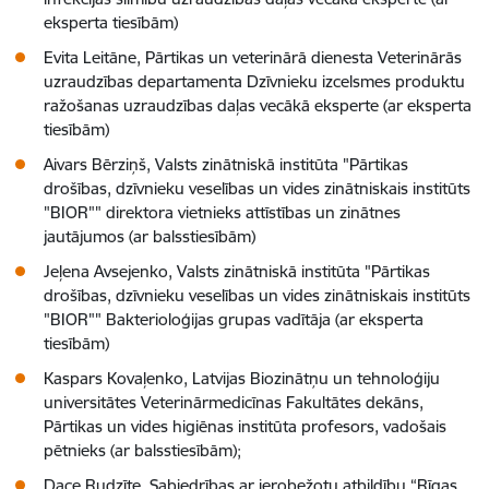
eksperta tiesībām)
Evita Leitāne, Pārtikas un veterinārā dienesta Veterinārās
uzraudzības departamenta Dzīvnieku izcelsmes produktu
ražošanas uzraudzības daļas vecākā eksperte (ar eksperta
tiesībām)
Aivars Bērziņš, Valsts zinātniskā institūta "Pārtikas
drošības, dzīvnieku veselības un vides zinātniskais institūts
"BIOR"" direktora vietnieks attīstības un zinātnes
jautājumos (ar balsstiesībām)
Jeļena Avsejenko, Valsts zinātniskā institūta "Pārtikas
drošības, dzīvnieku veselības un vides zinātniskais institūts
"BIOR"" Bakterioloģijas grupas vadītāja (ar eksperta
tiesībām)
Kaspars Kovaļenko, Latvijas Biozinātņu un tehnoloģiju
universitātes Veterinārmedicīnas Fakultātes dekāns,
Pārtikas un vides higiēnas institūta profesors, vadošais
pētnieks (ar balsstiesībām);
Dace Rudzīte, Sabiedrības ar ierobežotu atbildību “Rīgas