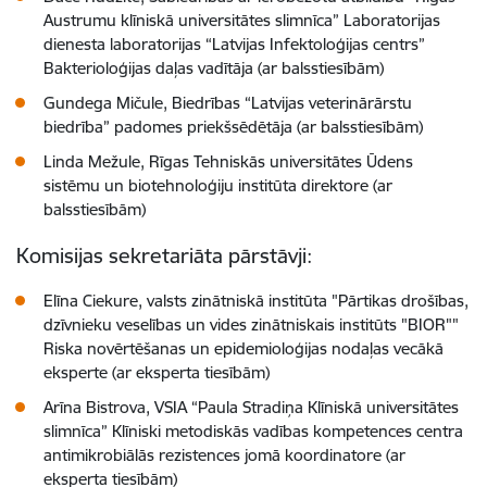
Austrumu klīniskā universitātes slimnīca” Laboratorijas
dienesta laboratorijas “Latvijas Infektoloģijas centrs”
Bakterioloģijas daļas vadītāja (ar balsstiesībām)
Gundega Mičule, Biedrības “Latvijas veterinārārstu
biedrība” padomes priekšsēdētāja (ar balsstiesībām)
Linda Mežule, Rīgas Tehniskās universitātes Ūdens
sistēmu un biotehnoloģiju institūta direktore (ar
balsstiesībām)
Komisijas sekretariāta pārstāvji:
Elīna Ciekure, valsts zinātniskā institūta "Pārtikas drošības,
dzīvnieku veselības un vides zinātniskais institūts "BIOR""
Riska novērtēšanas un epidemioloģijas nodaļas vecākā
eksperte (ar eksperta tiesībām)
Arīna Bistrova, VSIA “Paula Stradiņa Klīniskā universitātes
slimnīca” Klīniski metodiskās vadības kompetences centra
antimikrobiālās rezistences jomā koordinatore (ar
eksperta tiesībām)