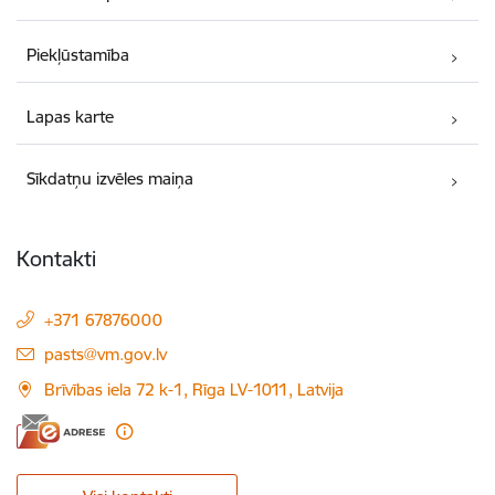
Piekļūstamība
Lapas karte
Sīkdatņu izvēles maiņa
Kontakti
+371 67876000
E-pasts:
pasts@vm.gov.lv
Brīvības iela 72 k-1, Rīga LV-1011, Latvija