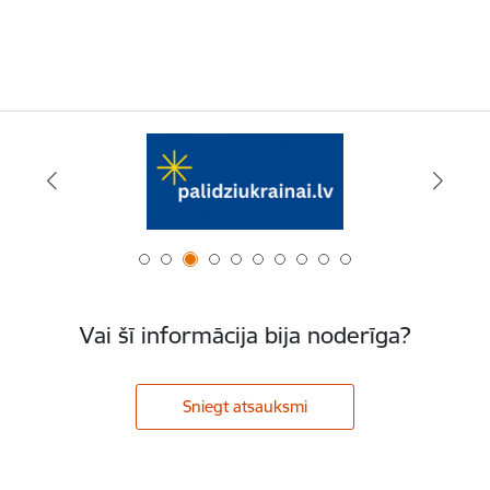
Vai šī informācija bija noderīga?
Sniegt atsauksmi
Kājene