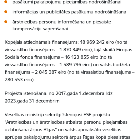
pasākumi pakalpojumu pieejamības nodrošināšanai
informācijas un publicitātes pasākumu nodrošināšana
ārstniecības personu informēšana un piesaiste
kompensāciju saņemšanai
Kopējais attiecināmais finansējums:
18 969 242
eiro (
no tā
virssaistību finansējums – 1 870 349 eiro)
, tajā skaitā Eiropas
Sociālā fonda finansējums –
16 123 855 eiro (no tā
virssaistību finansējums – 1 589 796 eiro)
un valsts budžeta
finansējums –
2 845 387 eiro (no tā virssaistību finansējums –
280 553 eiro)
.
Projekta īstenošana: no 2017.gada 1.decembra līdz
2023.gada 31.decembrim.
Veselības ministrija sekmīgi īstenojusi ESF projektu
“Ārstniecības un ārstniecības atbalsta personu pieejamības
uzlabošana ārpus Rīgas” un valsts apmaksāto veselības
aprūpes pakalpojumu sektorā ārpus Rīgas kopā piesaistītas