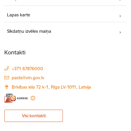
Lapas karte
Sīkdatņu izvēles maiņa
Kontakti
+371 67876000
E-pasts:
pasts@vm.gov.lv
Brīvības iela 72 k-1, Rīga LV-1011, Latvija
Visi kontakti