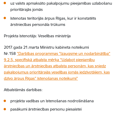
uz valsts apmaksāto pakalpojumu pieejamības uzlabošanu
prioritārajās jomās
īstenotas teritorijās ārpus Rīgas, kur ir konstatēts
ārstniecības personāla trūkums
Projekta īstenotājs: Veselības ministrija
2017.gada 21.marta Ministru kabineta noteikumi
Nr.158
"Darbības programmas "Izaugsme un nodarbinātība"
9.2.5. specifiskā atbalsta mērķa "Uzlabot pieejamību
ārstniecības un ārstniecības atbalsta personām, kas sniedz
pakalpojumus prioritārajās veselības jomās iedzīvotājiem, kas
dzīvo ārpus Rīgas" īstenošanas noteikumi"
Atbalstāmās darbības:
projekta vadības un īstenošanas nodrošināšana
pasākumi ārstniecības personu piesaistei