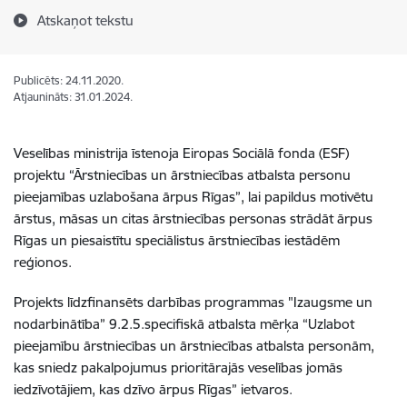
Atskaņot tekstu
Publicēts: 24.11.2020.
Atjaunināts: 31.01.2024.
Veselības ministrija īstenoja Eiropas Sociālā fonda (ESF)
projektu “Ārstniecības un ārstniecības atbalsta personu
pieejamības uzlabošana ārpus Rīgas”, lai papildus motivētu
ārstus, māsas un citas ārstniecības personas strādāt ārpus
Rīgas un piesaistītu speciālistus ārstniecības iestādēm
reģionos.
Projekts līdzfinansēts darbības programmas "Izaugsme un
nodarbinātība” 9.2.5.specifiskā atbalsta mērķa “Uzlabot
pieejamību ārstniecības un ārstniecības atbalsta personām,
kas sniedz pakalpojumus prioritārajās veselības jomās
iedzīvotājiem, kas dzīvo ārpus Rīgas” ietvaros.