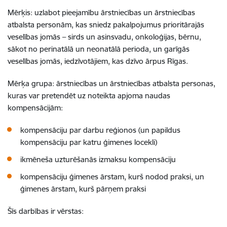
Mērķis: uzlabot pieejamību ārstniecības un ārstniecības
atbalsta personām, kas sniedz pakalpojumus prioritārajās
veselības jomās – sirds un asinsvadu, onkoloģijas, bērnu,
sākot no perinatālā un neonatālā perioda, un garīgās
veselības jomās, iedzīvotājiem, kas dzīvo ārpus Rīgas.
Mērķa grupa: ārstniecības un ārstniecības atbalsta personas,
kuras var pretendēt uz noteikta apjoma naudas
kompensācijām:
kompensāciju par darbu reģionos (un papildus
kompensāciju par katru ģimenes locekli)
ikmēneša uzturēšanās izmaksu kompensāciju
kompensāciju ģimenes ārstam, kurš nodod praksi, un
ģimenes ārstam, kurš pārņem praksi
Šīs darbības ir vērstas: