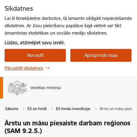
Pāriet uz lapas saturu
Sīkdatnes
Spied
lai meklētu
Enter
Lai šī tīmekļvietne darbotos, tā izmanto obligāti nepieciešamās
sīkdatnes. Ar Jūsu piekrišanu papildus šajā vietnē var tikt
izmantotas statistikas un sociālo mediju sīkdatnes.
Lūdzu, atzīmējiet savu izvēli:
Noraidīt
Apstiprināt visas
Pārvaldīt sīkdatnes
Sākums
ES un fondi
ES fondu investīcijas
Ārstu un māsu piesais
Ārstu un māsu piesaiste darbam reģionos
(SAM 9.2.5.)