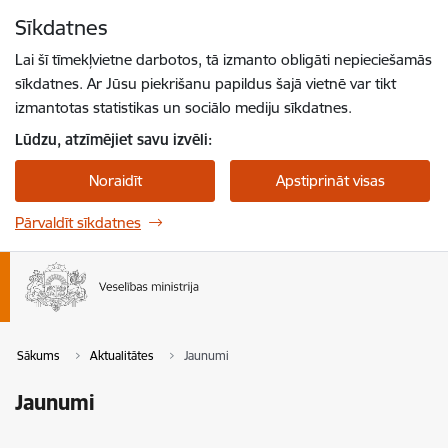
Pāriet uz lapas saturu
Sīkdatnes
Spied
lai meklētu
Enter
Lai šī tīmekļvietne darbotos, tā izmanto obligāti nepieciešamās
sīkdatnes. Ar Jūsu piekrišanu papildus šajā vietnē var tikt
izmantotas statistikas un sociālo mediju sīkdatnes.
Lūdzu, atzīmējiet savu izvēli:
Noraidīt
Apstiprināt visas
Pārvaldīt sīkdatnes
Sākums
Aktualitātes
Jaunumi
Jaunumi