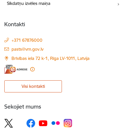
Sīkdatņu izvēles maiņa
Kontakti
+371 67876000
E-pasts:
pasts@vm.gov.lv
Brīvības iela 72 k-1, Rīga LV-1011, Latvija
Visi kontakti
Sekojiet mums