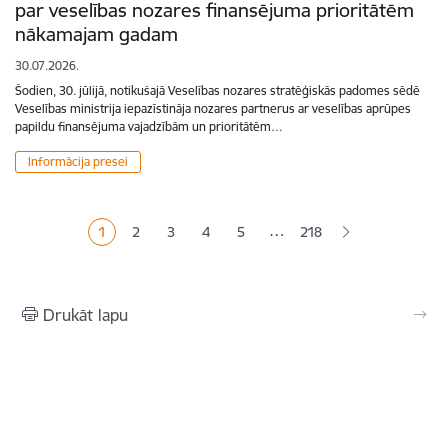
par veselības nozares finansējuma prioritātēm
nākamajam gadam
30.07.2026.
Šodien, 30. jūlijā, notikušajā Veselības nozares stratēģiskās padomes sēdē
Veselības ministrija iepazīstināja nozares partnerus ar veselības aprūpes
papildu finansējuma vajadzībām un prioritātēm…
Informācija presei
Lapošana
…
1
2
3
4
5
218
Pašreizējā lapa
Lapa
Lapa
Lapa
Lapa
Drukāt lapu