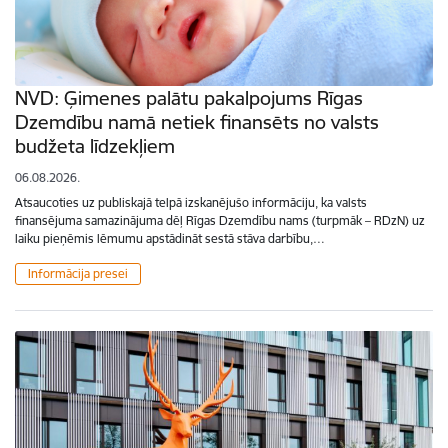
NVD: Ģimenes palātu pakalpojums Rīgas
Dzemdību namā netiek finansēts no valsts
budžeta līdzekļiem
06.08.2026.
Atsaucoties uz publiskajā telpā izskanējušo informāciju, ka valsts
finansējuma samazinājuma dēļ Rīgas Dzemdību nams (turpmāk – RDzN) uz
laiku pieņēmis lēmumu apstādināt sestā stāva darbību,…
Informācija presei