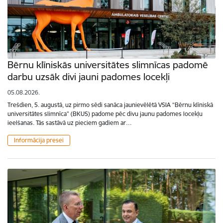
Bērnu klīniskās universitātes slimnīcas padomē
darbu uzsāk divi jauni padomes locekļi
05.08.2026.
Trešdien, 5. augustā, uz pirmo sēdi sanāca jaunievēlētā VSIA “Bērnu klīniskā
universitātes slimnīca” (BKUS) padome pēc divu jaunu padomes locekļu
ieelšanas. Tās sastāvā uz pieciem gadiem ar…
Informācija presei