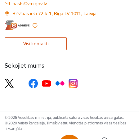
E-pasts:
pasts@vm.gov.lv
Brīvības iela 72 k-1, Rīga LV-1011, Latvija
Visi kontakti
Sekojiet mums
© 2026 Veselības ministrija, publicētā satura visas tiesības aizsargātas.
© 2020 Valsts kanceleja, Tīmekļvietņu vienotās platformas visas tiesības
aizsargātas.