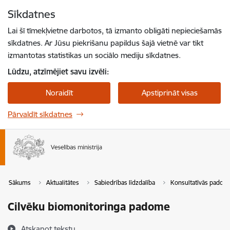
Pāriet uz lapas saturu
Sīkdatnes
Spied
lai meklētu
Enter
Lai šī tīmekļvietne darbotos, tā izmanto obligāti nepieciešamās
sīkdatnes. Ar Jūsu piekrišanu papildus šajā vietnē var tikt
izmantotas statistikas un sociālo mediju sīkdatnes.
Lūdzu, atzīmējiet savu izvēli:
Noraidīt
Apstiprināt visas
Pārvaldīt sīkdatnes
Sākums
Aktualitātes
Sabiedrības līdzdalība
Konsultatīvās padom
Cilvēku biomonitoringa padome
Atskaņot tekstu