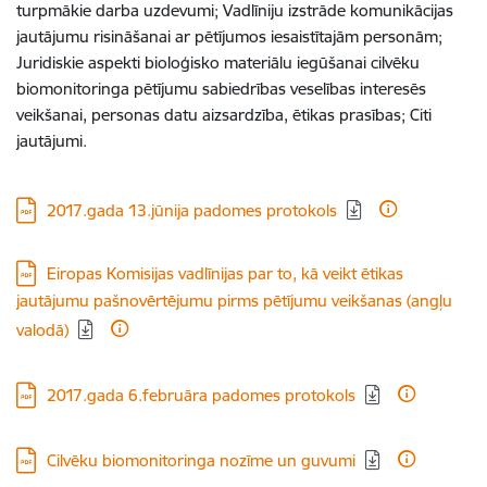
turpmākie darba uzdevumi; Vadlīniju izstrāde komunikācijas
jautājumu risināšanai ar pētījumos iesaistītajām personām;
Juridiskie aspekti bioloģisko materiālu iegūšanai cilvēku
biomonitoringa pētījumu sabiedrības veselības interesēs
veikšanai, personas datu aizsardzība, ētikas prasības; Citi
jautājumi.
Lejupielādēt:
2017.gada 13.jūnija padomes protokols
Lejupielādēt:
Eiropas Komisijas vadlīnijas par to, kā veikt ētikas
jautājumu pašnovērtējumu pirms pētījumu veikšanas (angļu
valodā)
Lejupielādēt:
2017.gada 6.februāra padomes protokols
Lejupielādēt:
Cilvēku biomonitoringa nozīme un guvumi