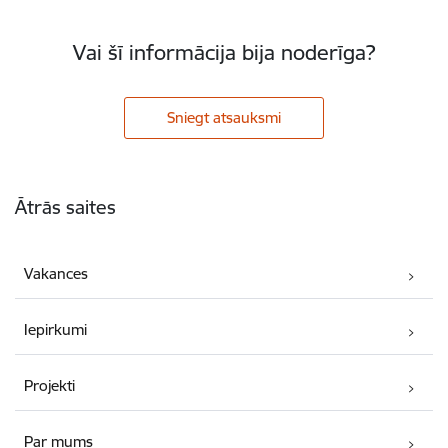
Vai šī informācija bija noderīga?
Sniegt atsauksmi
Kājene
Ātrās saites
Vakances
Iepirkumi
Projekti
Par mums