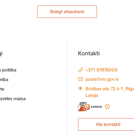
Sniegt atsauksmi
i
Kontakti
 politika
+371 67876000
E-pasts:
pasts@vm.gov.lv
mība
Brīvības iela 72 k-1, Rīg
te
Latvija
izvēles maiņa
Visi kontakti