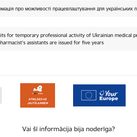
рмація про можливості працевлаштування для українських л
ts for temporary professional activity of Ukrainian medical p
harmacist's assistants are issued for five years
Vai šī informācija bija noderīga?