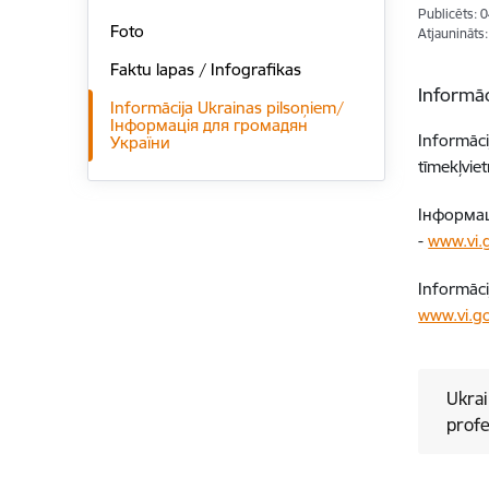
Publicēts: 
Foto
Atjaunināts
Faktu lapas / Infografikas
Informāc
Informācija Ukrainas pilsoņiem/
Інформація для громадян
Informāci
України
tīmekļvie
Інформац
-
www.vi.g
Informāci
www.vi.go
Ukrai
profe