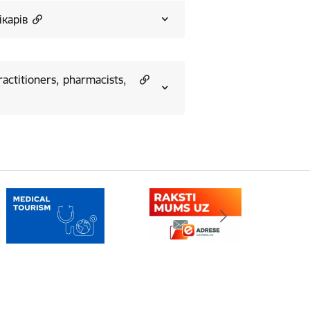
ікарів
ractitioners, pharmacists,