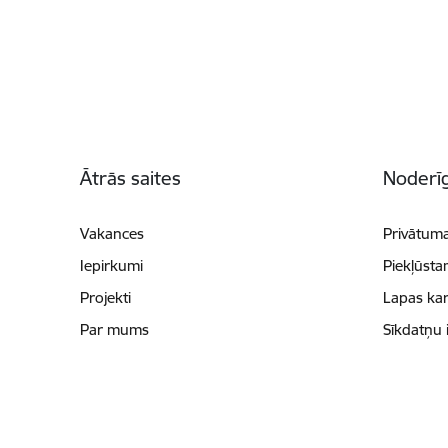
Kājene
Ātrās saites
Noderīg
Vakances
Privātuma
Iepirkumi
Piekļūsta
Projekti
Lapas kar
Par mums
Sīkdatņu 