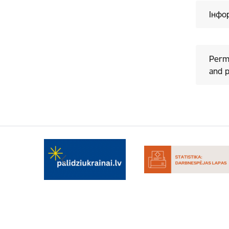
Інфо
Permi
and p