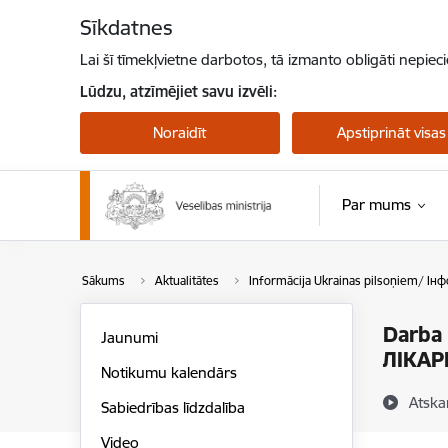
Pāriet uz lapas saturu
Sīkdatnes
Lai šī tīmekļvietne darbotos, tā izmanto obligāti nepiec
Lūdzu, atzīmējiet savu izvēli:
Noraidīt
Apstiprināt visas
Par mums
Sākums
Aktualitātes
Informācija Ukrainas pilsoņiem/ Ін
Darba
Jaunumi
ЛІКАР
Notikumu kalendārs
Atska
Sabiedrības līdzdalība
Video