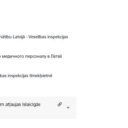
tību Latvijā - Veselības inspekcijas
 медичного персоналу в Латвії
as inspekcijas tīmekļvietnē
 atļaujas īslaicīgās