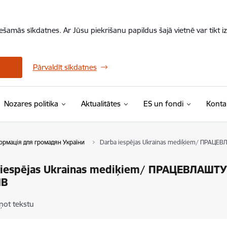
iešamās sīkdatnes. Ar Jūsu piekrišanu papildus šajā vietnē var tikt i
Pārvaldīt sīkdatnes
Nozares politika
Aktualitātes
ES un fondi
Konta
формація для громадян України
Darba iespējas Ukrainas mediķiem/ ПРАЦ
 iespējas Ukrainas mediķiem/ ПРАЦЕВЛАШ
ІВ
ņot tekstu