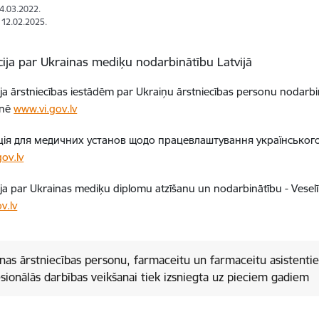
04.03.2022.
: 12.02.2025.
ija par Ukrainas mediķu nodarbinātību Latvijā
ja ārstniecības iestādēm par Ukraiņu ārstniecības personu nodarbinā
tnē
www.vi.gov.lv
ія для медичних установ щодо працевлаштування українського
ov.lv
ja par Ukrainas mediķu diplomu atzīšanu un nodarbinātību - Veselīb
v.lv
nas ārstniecības personu, farmaceitu un farmaceitu asistentiem
sionālās darbības veikšanai tiek izsniegta uz pieciem gadiem