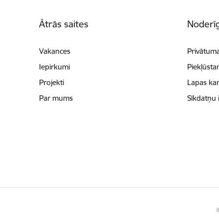
Kājene
Ātrās saites
Noderīg
Vakances
Privātuma
Iepirkumi
Piekļūsta
Projekti
Lapas kar
Par mums
Sīkdatņu 
©