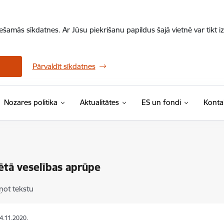
iešamās sīkdatnes. Ar Jūsu piekrišanu papildus šajā vietnē var tikt i
Pārvaldīt sīkdatnes
Nozares politika
Aktualitātes
ES un fondi
Konta
ētā veselības aprūpe
ņot tekstu
24.11.2020.