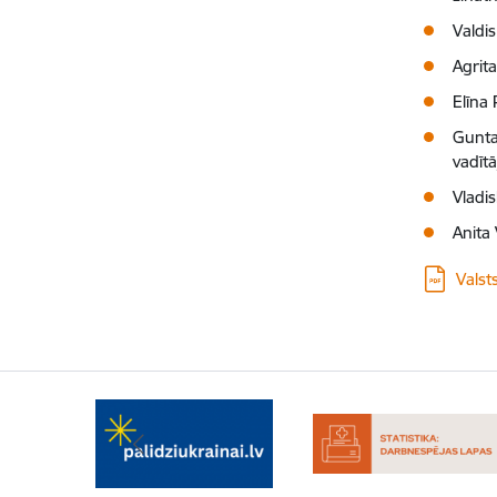
Valdi
Agrit
Elīna
Gunta
vadītā
Vladis
Anita 
Lejupielā
Valst