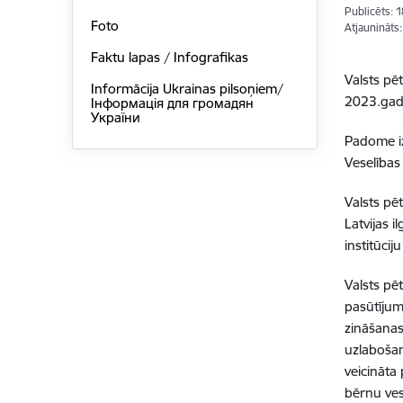
Publicēts: 
Foto
Atjaunināts
Faktu lapas / Infografikas
Valsts pē
Informācija Ukrainas pilsoņiem/
2023.ga
Інформація для громадян
України
Padome iz
Veselības
Valsts pē
Latvijas 
institūci
Valsts pē
pasūtījum
zināšanas
uzlabošan
veicināta
bērnu ves