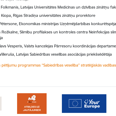
s Folkmanis, Latvijas Universitātes Medicīnas un dzīvības zinātņu fa
a Kiopa, Rīgas Stradiņa universitātes zinātņu prorektore
 Pētersone, Ekonomikas ministrijas Uzņēmējdarbības konkurētspēj
 Rožkalne, Slimību profilakses un kontroles centra Neinfekcijas sl
ja
lavs Vesperis, Valsts kancelejas Pārresoru koordinācijas departamen
Villeruša, Latvijas Sabiedrības veselības asociācijas priekšsēdētāja
dēt:
s pētījumu programmas “Sabiedrības veselība” stratēģiskās vadīb