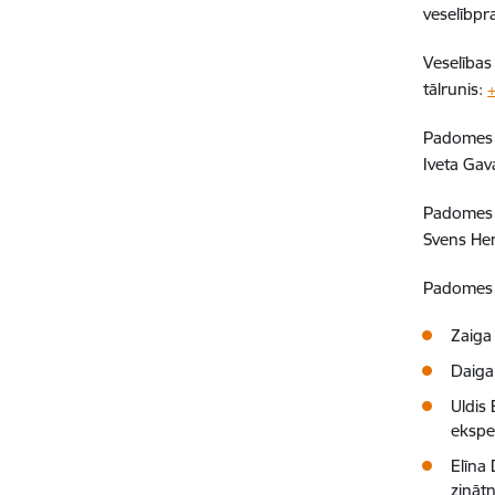
veselībpr
Veselības
tālrunis:
Padomes 
Iveta Gav
Padomes p
Svens Hen
Padomes 
Zaiga
Daiga
Uldis 
eksper
Elīna 
zināt