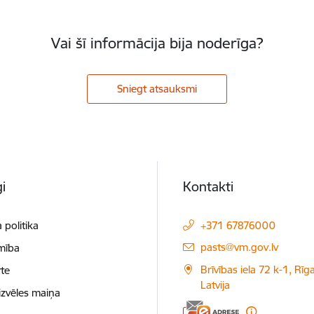
Vai šī informācija bija noderīga?
Sniegt atsauksmi
i
Kontakti
 politika
+371 67876000
E-pasts:
pasts@vm.gov.lv
mība
Brīvības iela 72 k-1, Rīg
te
Latvija
izvēles maiņa