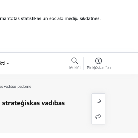
zmantotas statistikas un sociālo mediju sīkdatnes.
kti
Meklēt
Piekļūstamība
kās vadības padome
 stratēģiskās vadības