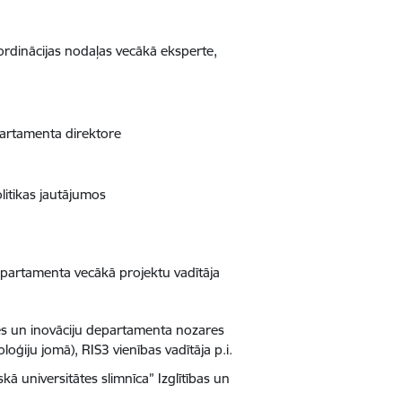
oordinācijas nodaļas vecākā eksperte,
partamenta direktore
olitikas jautājumos
epartamenta vecākā projektu vadītāja
ātnes un inovāciju departamenta nozares
oģiju jomā), RIS3 vienības vadītāja p.i.
skā universitātes slimnīca” Izglītības un