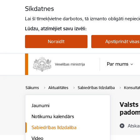
Pāriet uz lapas saturu
Sīkdatnes
Lai šī tīmekļvietne darbotos, tā izmanto obligāti nepiec
Lūdzu, atzīmējiet savu izvēli:
Noraidīt
Apstiprināt visas
Par mums
Sākums
Aktualitātes
Sabiedrības līdzdalība
Konsulta
Valsts
Jaunumi
pado
Notikumu kalendārs
Atska
Sabiedrības līdzdalība
Video