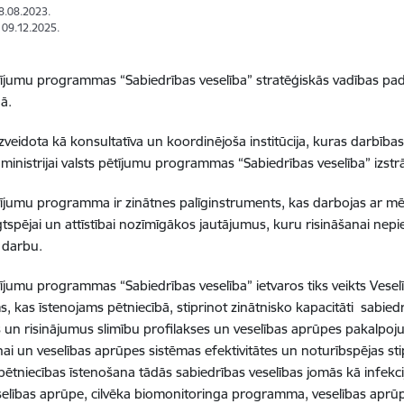
18.08.2023.
: 09.12.2025.
tījumu programmas “Sabiedrības veselība” stratēģiskās vadības p
dā.
veidota kā konsultatīva un koordinējoša institūcija, kuras darbības 
 ministrijai valsts pētījumu programmas “Sabiedrības veselība” izst
tījumu programma ir zinātnes palīginstruments, kas darbojas ar mērķi 
ilgtspējai un attīstībai nozīmīgākos jautājumus, kuru risināšanai nep
ju darbu.
tījumu programmas “Sabiedrības veselība” ietvaros tiks veikts Veselīb
s, kas īstenojams pētniecībā, stiprinot zinātnisko kapacitāti sabiedrī
 un risinājumus slimību profilakses un veselības aprūpes pakalpoj
ai un veselības aprūpes sistēmas efektivitātes un noturībspējas st
 pētniecības īstenošana tādās sabiedrības veselības jomās kā infekcij
elības aprūpe, cilvēka biomonitoringa programma, veselības aprūpes