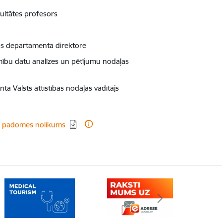
kultātes profesors
as departamenta direktore
imību datu analīzes un pētījumu nodaļas
ta Valsts attīstības nodaļas vadītājs
as padomes nolikums