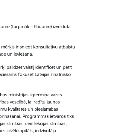
adome (turpmāk – Padome) izveidota
mērķis ir sniegt konsultatīvu atbalstu
rādē un ieviešanā.
palīdzēt valstij identificēt un pētīt
ieciešams fokusēt Latvijas zinātnisko
as ministrijas ilgtermiņa valsts
bas veselībā, lai radītu jaunas
umu kvalitātes un pieejamības
iprināšanai. Programmas ietvaros tiks
as slimības, neinfekcijas slimības,
 cilvēkkapitāls, iedzīvotāju