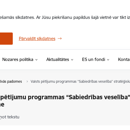
iešamās sīkdatnes. Ar Jūsu piekrišanu papildus šajā vietnē var tikt i
Pārvaldīt sīkdatnes
Nozares politika
Aktualitātes
ES un fondi
Konta
tīvās padomes
Valsts pētījumu programmas “Sabiedrības veselība” stratēģis
 pētījumu programmas “Sabiedrības veselība”
me
ņot tekstu