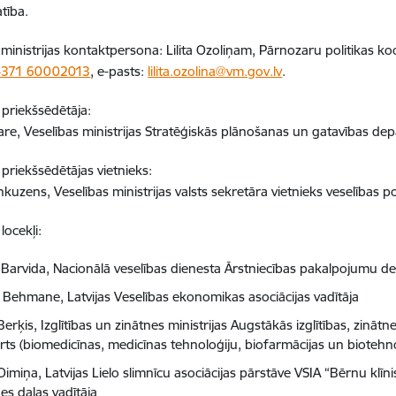
atība.
 ministrijas kontaktpersona: Lilita Ozoliņam, Pārnozaru politikas k
+371 60002013
, e-pasts:
lilita.ozolina@vm.gov.lv
.
priekšsēdētāja:
are, Veselības ministrijas Stratēģiskās plānošanas un gatavības de
riekšsēdētājas vietnieks:
kuzens, Veselības ministrijas valsts sekretāra vietnieks veselības p
locekļi:
 Barvida, Nacionālā veselības dienesta Ārstniecības pakalpojumu d
 Behmane, Latvijas Veselības ekonomikas asociācijas vadītāja
Berķis, Izglītības un zinātnes ministrijas Augstākās izglītības, zin
ts (biomedicīnas, medicīnas tehnoloģiju, biofarmācijas un biotehnol
Dimiņa, Latvijas Lielo slimnīcu asociācijas pārstāve VSIA “Bērnu klīni
nes daļas vadītāja