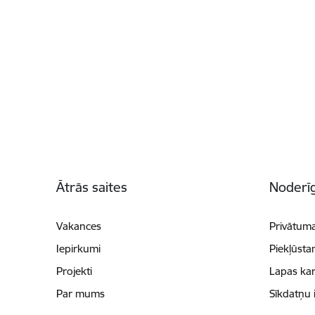
Kājene
Ātrās saites
Noderīg
Vakances
Privātuma
Iepirkumi
Piekļūsta
Projekti
Lapas kar
Par mums
Sīkdatņu 