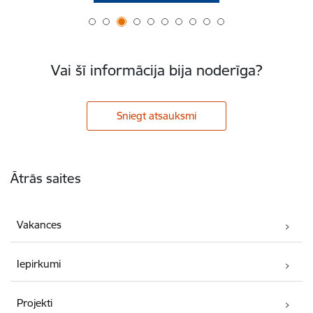
Vai šī informācija bija noderīga?
Sniegt atsauksmi
Kājene
Ātrās saites
Vakances
Iepirkumi
Projekti