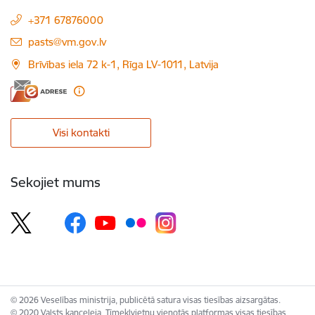
+371 67876000
E-pasts:
pasts@vm.gov.lv
Brīvības iela 72 k-1, Rīga LV-1011, Latvija
Visi kontakti
Sekojiet mums
© 2026 Veselības ministrija, publicētā satura visas tiesības aizsargātas.
© 2020 Valsts kanceleja, Tīmekļvietņu vienotās platformas visas tiesības