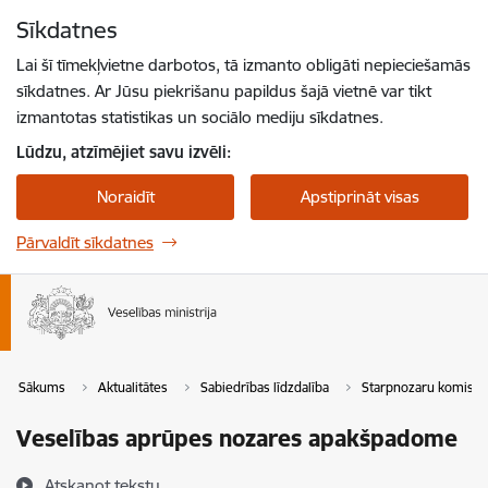
Pāriet uz lapas saturu
Sīkdatnes
Spied
lai meklētu
Enter
Lai šī tīmekļvietne darbotos, tā izmanto obligāti nepieciešamās
sīkdatnes. Ar Jūsu piekrišanu papildus šajā vietnē var tikt
izmantotas statistikas un sociālo mediju sīkdatnes.
Lūdzu, atzīmējiet savu izvēli:
Noraidīt
Apstiprināt visas
Pārvaldīt sīkdatnes
Sākums
Aktualitātes
Sabiedrības līdzdalība
Starpnozaru komisija
Veselības aprūpes nozares apakšpadome
Atskaņot tekstu