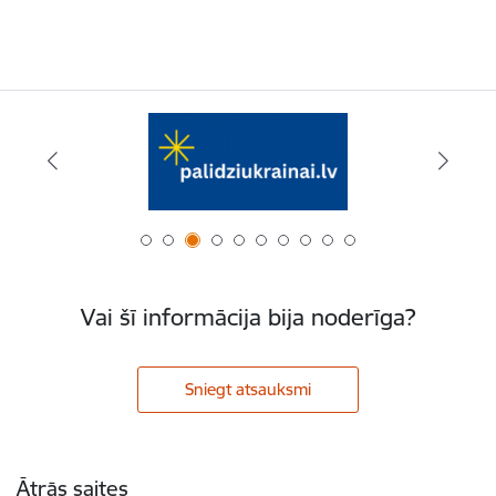
Vai šī informācija bija noderīga?
Sniegt atsauksmi
Kājene
Ātrās saites