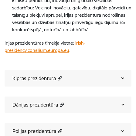
klīnisko pētniecību, inovāciju un globālo veselības
sadarbību: Veicinot inovāciju, gatavību, digitālo pārveidi un
taisnīgu piekļuvi aprūpei, Īrijas prezidentūra nodrošinās
veselības un dzīvības zinātņu pilnvērtīgu ieguldījumu ES
konkurētspējā, noturībā un labbūtībā.
Īrijas prezidentūras tīmekļa vietne:
irish-
presidency.consilium.europa.eu
.
Kipras prezidentūra
Dānijas prezidentūra
Polijas prezidentūra