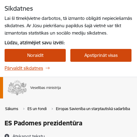
Pāriet uz lapas saturu
Sīkdatnes
Spied
lai meklētu
Enter
Lai šī tīmekļvietne darbotos, tā izmanto obligāti nepieciešamās
sīkdatnes. Ar Jūsu piekrišanu papildus šajā vietnē var tikt
izmantotas statistikas un sociālo mediju sīkdatnes.
Lūdzu, atzīmējiet savu izvēli:
Noraidīt
Apstiprināt visas
Pārvaldīt sīkdatnes
Sākums
ES un fondi
Eiropas Savienība un starptautiskā sadarbība
ES Padomes prezidentūra
Atskaņot tekstu