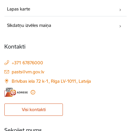
Lapas karte
Sīkdatņu izvēles maiņa
Kontakti
+371 67876000
E-pasts:
pasts@vm.gov.lv
Brīvības iela 72 k-1, Rīga LV-1011, Latvija
Visi kontakti
Sekojiet mums