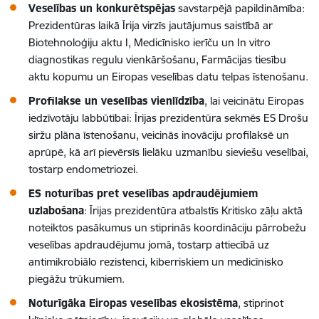
Veselības un konkurētspējas
savstarpējā papildināmība:
Prezidentūras laikā Īrija virzīs jautājumus saistībā ar
Biotehnoloģiju aktu I, Medicīnisko ierīču un In vitro
diagnostikas regulu vienkāršošanu, Farmācijas tiesību
aktu kopumu un Eiropas veselības datu telpas īstenošanu.
Profilakse un veselības vienlīdzība
, lai veicinātu Eiropas
iedzīvotāju labbūtībai: Īrijas prezidentūra sekmēs ES Drošu
siržu plāna īstenošanu, veicinās inovāciju profilaksē un
aprūpē, kā arī pievērsīs lielāku uzmanību sieviešu veselībai,
tostarp endometriozei.
ES noturības pret veselības apdraudējumiem
uzlabošana
: Īrijas prezidentūra atbalstīs Kritisko zāļu aktā
noteiktos pasākumus un stiprinās koordināciju pārrobežu
veselības apdraudējumu jomā, tostarp attiecībā uz
antimikrobiālo rezistenci, kiberriskiem un medicīnisko
piegāžu trūkumiem.
Noturīgāka Eiropas veselības ekosistēma
, stiprinot