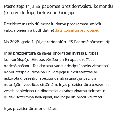
Pašreizējo triju ES padomes prezidentvalstu komandu
(trio) veido Īrija, Lietuva un Grieķija.
Prezidentūru trio 18 mēnešu darba programma latviešu
valodā pieejama (.pdf datne)
data.consilium.europa.eu
No 2026. gada 1. jūlija prezidentūru ES Padomē pārņem Īrija.
Īrijas prezidentūra kā savas prioritātes izvirzīja Eiropas
konkurētspēju, Eiropas vērtību un Eiropas drošības
nodrošināšanu. Tās darbību vadīs princips “spēks vienotībā”.
Konkurētspēja, drošība un ilgtspēja ir cieši saistītas ar
iedzīvotāju veselību, spēcīgu dzīvības zinātņu bāzi un
noturīgām veselības sistēmām. Īrijas prezidentūra uzsver, ka
vesela sabiedrība un dinamisks dzīvības zinātņu sektors ir
būtiski ilgtermiņa labklājībai, inovācijai un produktivitātei.
Īrijas prezidentūras prioritātes: