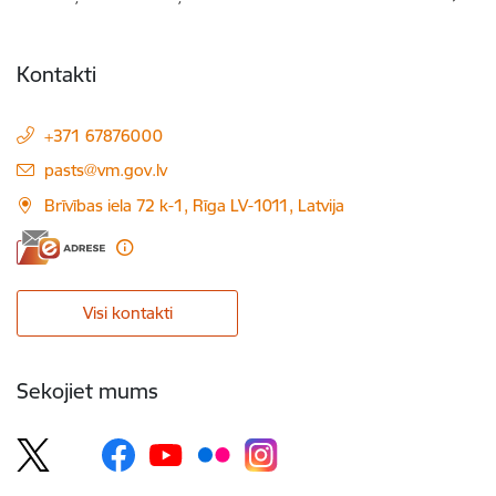
Kontakti
+371 67876000
E-pasts:
pasts@vm.gov.lv
Brīvības iela 72 k-1, Rīga LV-1011, Latvija
Visi kontakti
Sekojiet mums