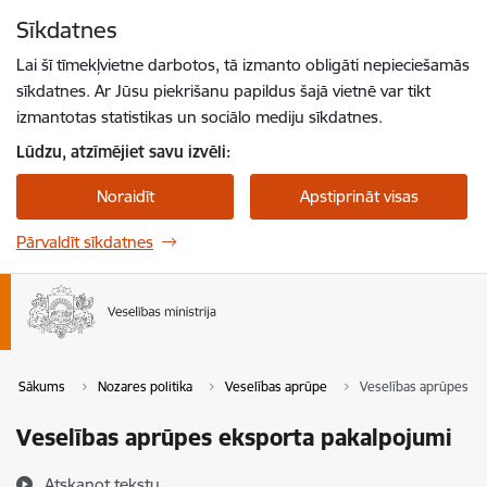
Pāriet uz lapas saturu
Sīkdatnes
Spied
lai meklētu
Enter
Lai šī tīmekļvietne darbotos, tā izmanto obligāti nepieciešamās
sīkdatnes. Ar Jūsu piekrišanu papildus šajā vietnē var tikt
izmantotas statistikas un sociālo mediju sīkdatnes.
Lūdzu, atzīmējiet savu izvēli:
Noraidīt
Apstiprināt visas
Pārvaldīt sīkdatnes
Sākums
Nozares politika
Veselības aprūpe
Veselības aprūpes ek
Veselības aprūpes eksporta pakalpojumi
Atskaņot tekstu