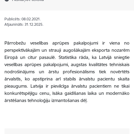
Publicēts: 08.02.2021.
Atjaunināts: 31.12.2025.
Pārrobežu veselības aprūpes pakalpojumi ir viena no
perspektīvākajām un strauji augošākajām eksporta nozarēm
Eiropā un citur pasaulē. Statistika rāda, ka Latvijā sniegtie
veselības aprūpes pakalpojumi, augstas kvalitātes tehniskais
nodrošinājums un ārstu profesionālisms tiek novērtēts
ārvalstīs, ko apstiprina arī stabils ārvalstu pacientu skaita
pieaugums. Latvija ir pievilcīga ārvalstu pacientiem ne tikai
konkurētspējīgu cenu, īsāka gaidīšanas laika un modernāko
ārstēšanas tehnoloģiju izmantošanas dēļ.