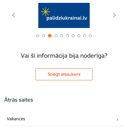
Vai šī informācija bija noderīga?
Sniegt atsauksmi
Kājene
Ātrās saites
Vakances