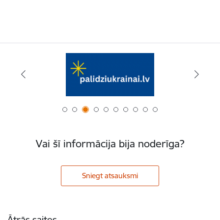
Vai šī informācija bija noderīga?
Sniegt atsauksmi
Kājene
Ātrās saites