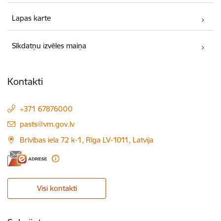
Lapas karte
Sīkdatņu izvēles maiņa
Kontakti
+371 67876000
E-pasts:
pasts@vm.gov.lv
Brīvības iela 72 k-1, Rīga LV-1011, Latvija
Visi kontakti