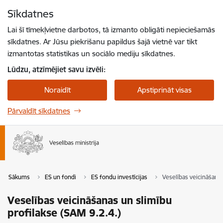
Pāriet uz lapas saturu
Sīkdatnes
Spied
lai meklētu
Enter
Lai šī tīmekļvietne darbotos, tā izmanto obligāti nepieciešamās
sīkdatnes. Ar Jūsu piekrišanu papildus šajā vietnē var tikt
izmantotas statistikas un sociālo mediju sīkdatnes.
Lūdzu, atzīmējiet savu izvēli:
Noraidīt
Apstiprināt visas
Pārvaldīt sīkdatnes
Sākums
ES un fondi
ES fondu investīcijas
Veselības veicināšanas
Veselības veicināšanas un slimību
profilakse (SAM 9.2.4.)