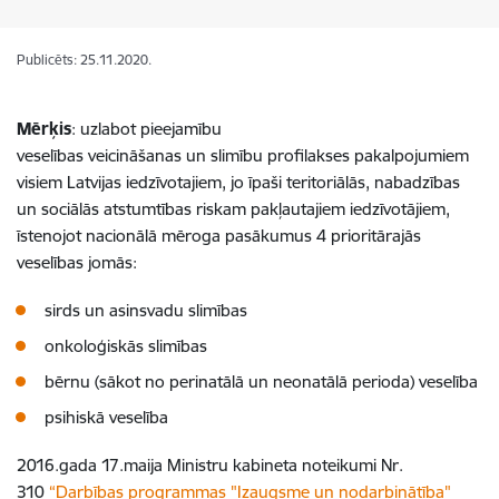
Publicēts: 25.11.2020.
Mērķis
: uzlabot pieejamību
veselības veicināšanas un slimību profilakses pakalpojumiem
visiem Latvijas iedzīvotajiem, jo īpaši teritoriālās, nabadzības
un sociālās atstumtības riskam pakļautajiem iedzīvotājiem,
īstenojot nacionālā mēroga pasākumus 4 prioritārajās
veselības jomās:
sirds un asinsvadu slimības
onkoloģiskās slimības
bērnu (sākot no perinatālā un neonatālā perioda) veselība
psihiskā veselība
2016.gada 17.maija Ministru kabineta noteikumi Nr.
310
“Darbības programmas "Izaugsme un nodarbinātība"