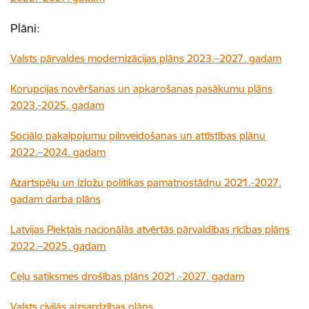
Plāni:
Valsts pārvaldes modernizācijas plāns 2023.–2027. gadam
Korupcijas novēršanas un apkarošanas pasākumu plāns
2023.-2025. gadam
Sociālo pakalpojumu pilnveidošanas un attīstības plānu
2022.–2024. gadam
Azartspēļu un izložu politikas pamatnostādņu 2021.-2027.
gadam darba plāns
Latvijas Piektais nacionālās atvērtās pārvaldības rīcības plāns
2022.–2025. gadam
Ceļu satiksmes drošības plāns 2021.-2027. gadam
Valsts civilās aizsardzības plāns