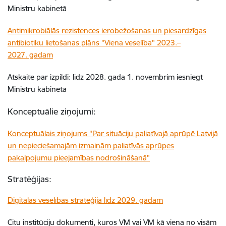
Ministru kabinetā
Antimikrobiālās rezistences ierobežošanas un piesardzīgas
antibiotiku lietošanas plāns "Viena veselība" 2023.–
2027. gadam
Atskaite par izpildi: līdz 2028. gada 1. novembrim iesniegt
Ministru kabinetā
Konceptuālie ziņojumi:
Konceptuālais ziņojums "Par situāciju paliatīvajā aprūpē Latvijā
un nepieciešamajām izmaiņām paliatīvās aprūpes
pakalpojumu pieejamības nodrošināšanā"
Stratēģijas:
Digitālās veselības stratēģija līdz 2029. gadam
Citu institūciju dokumenti, kuros VM vai VM kā viena no visām