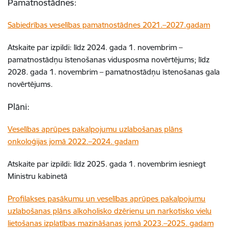
Pamatnostādnes:
Sabiedrības veselības pamatnostādnes 2021.–2027.gadam
Atskaite par izpildi: līdz 2024. gada 1. novembrim –
pamatnostādņu īstenošanas vidusposma novērtējums; līdz
2028. gada 1. novembrim – pamatnostādņu īstenošanas gala
novērtējums.
Plāni:
Veselības aprūpes pakalpojumu uzlabošanas plāns
onkoloģijas jomā 2022.–2024. gadam
Atskaite par izpildi: līdz 2025. gada 1. novembrim iesniegt
Ministru kabinetā
Profilakses pasākumu un veselības aprūpes pakalpojumu
uzlabošanas plāns alkoholisko dzērienu un narkotisko vielu
lietošanas izplatības mazināšanas jomā 2023.–2025. gadam