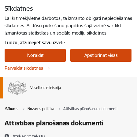
Pāriet uz lapas saturu
Sīkdatnes
Spied
lai meklētu
Enter
Lai šī tīmekļvietne darbotos, tā izmanto obligāti nepieciešamās
sīkdatnes. Ar Jūsu piekrišanu papildus šajā vietnē var tikt
izmantotas statistikas un sociālo mediju sīkdatnes.
Lūdzu, atzīmējiet savu izvēli:
Noraidīt
Apstiprināt visas
Pārvaldīt sīkdatnes
Sākums
Nozares politika
Attīstības plānošanas dokumenti
Attīstības plānošanas dokumenti
Atskaņot tekstu