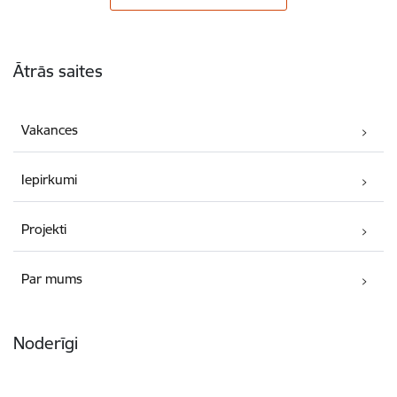
Kājene
Ātrās saites
Vakances
Iepirkumi
Projekti
Par mums
Noderīgi