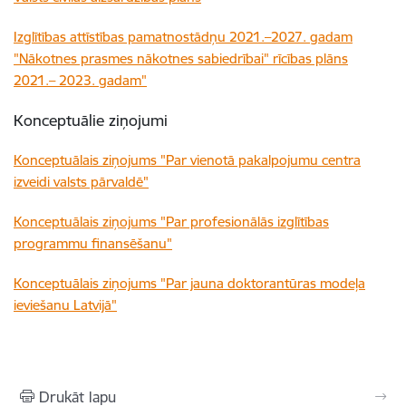
Izglītības attīstības pamatnostādņu 2021.–2027. gadam
"Nākotnes prasmes nākotnes sabiedrībai" rīcības plāns
2021.– 2023. gadam"
Konceptuālie ziņojumi
Konceptuālais ziņojums "Par vienotā pakalpojumu centra
izveidi valsts pārvaldē"
Konceptuālais ziņojums "Par profesionālās izglītības
programmu finansēšanu"
Konceptuālais ziņojums "Par jauna doktorantūras modeļa
ieviešanu Latvijā"
Drukāt lapu