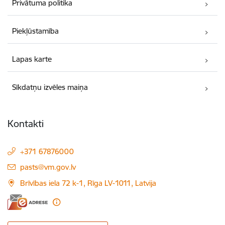
Privātuma politika
Piekļūstamība
Lapas karte
Sīkdatņu izvēles maiņa
Kontakti
+371 67876000
E-pasts:
pasts@vm.gov.lv
Brīvības iela 72 k-1, Rīga LV-1011, Latvija