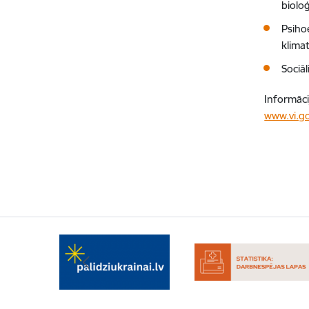
bioloģ
Psihoe
klimat
Sociāl
Informāci
www.vi.go