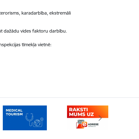
, terorisms, karadarbība, ekstremāli
āt dažādu vides faktoru darbību.
spekcijas tīmekļa vietnē: