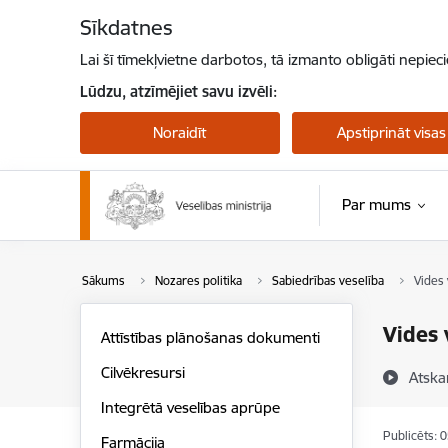
Pāriet uz lapas saturu
Sīkdatnes
Lai šī tīmekļvietne darbotos, tā izmanto obligāti nepiec
Lūdzu, atzīmējiet savu izvēli:
Noraidīt
Apstiprināt visas
Par mums
Sākums
Nozares politika
Sabiedrības veselība
Vides 
Vides 
Attīstības plānošanas dokumenti
Cilvēkresursi
Atska
Integrētā veselības aprūpe
Publicēts: 
Farmācija