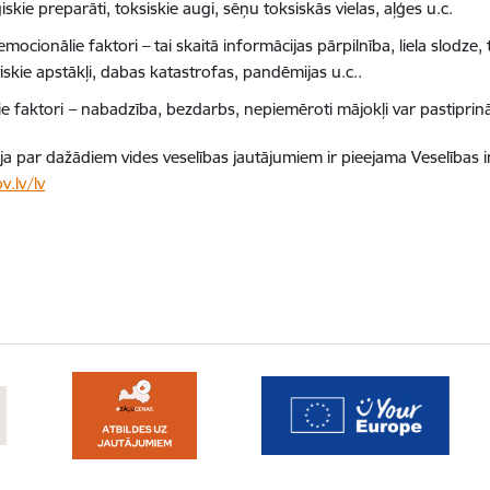
iskie preparāti, toksiskie augi, sēņu toksiskās vielas, aļģes u.c.
mocionālie faktori – tai skaitā informācijas pārpilnība, liela slodze
iskie apstākļi, dabas katastrofas, pandēmijas u.c..
ie faktori
– nabadzība, bezdarbs, nepiemēroti mājokļi var pastiprin
ja par dažādiem vides veselības jautājumiem ir pieejama Veselības in
v.lv/lv