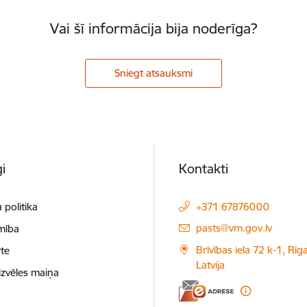
Vai šī informācija bija noderīga?
Sniegt atsauksmi
i
Kontakti
 politika
+371 67876000
E-pasts:
pasts@vm.gov.lv
mība
Brīvības iela 72 k-1, Rīg
te
Latvija
izvēles maiņa