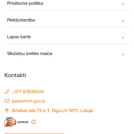
Privātuma politika
Piekļūstamība
Lapas karte
Sīkdatņu izvēles maiņa
Kontakti
+371 67876000
E-pasts:
pasts@vm.gov.lv
Brīvības iela 72 k-1, Rīga LV-1011, Latvija