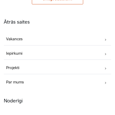
Kājene
Ātrās saites
Vakances
Iepirkumi
Projekti
Par mums
Noderīgi