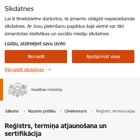
Pāriet uz lapas saturu
Sīkdatnes
Spied
lai meklētu
Enter
Lai šī tīmekļvietne darbotos, tā izmanto obligāti nepieciešamās
sīkdatnes. Ar Jūsu piekrišanu papildus šajā vietnē var tikt
izmantotas statistikas un sociālo mediju sīkdatnes.
Lūdzu, atzīmējiet savu izvēli:
Noraidīt
Apstiprināt visas
Pārvaldīt sīkdatnes
Sākums
Nozares politika
Cilvēkresursi
Reģistrs, termiņa atjaunoš
Reģistrs, termiņa atjaunošana un
sertifikācija