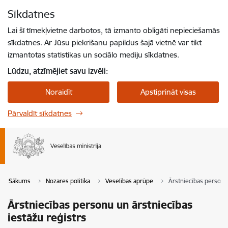
Pāriet uz lapas saturu
Sīkdatnes
Spied
lai meklētu
Enter
Lai šī tīmekļvietne darbotos, tā izmanto obligāti nepieciešamās
sīkdatnes. Ar Jūsu piekrišanu papildus šajā vietnē var tikt
izmantotas statistikas un sociālo mediju sīkdatnes.
Lūdzu, atzīmējiet savu izvēli:
Noraidīt
Apstiprināt visas
Pārvaldīt sīkdatnes
Sākums
Nozares politika
Veselības aprūpe
Ārstniecības personu 
Ārstniecības personu un ārstniecības
iestāžu reģistrs