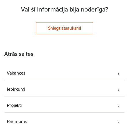
Vai šī informācija bija noderīga?
Sniegt atsauksmi
Kājene
Ātrās saites
Vakances
Iepirkumi
Projekti
Par mums