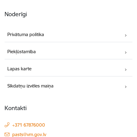
Noderīgi
Privātuma politika
Piekļūstamība
Lapas karte
Sīkdatņu izvēles maiņa
Kontakti
+371 67876000
E-pasts:
pasts@vm.gov.lv