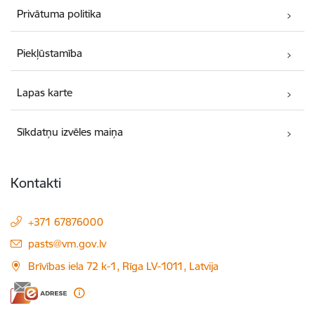
Privātuma politika
Piekļūstamība
Lapas karte
Sīkdatņu izvēles maiņa
Kontakti
+371 67876000
E-pasts:
pasts@vm.gov.lv
Brīvības iela 72 k-1, Rīga LV-1011, Latvija