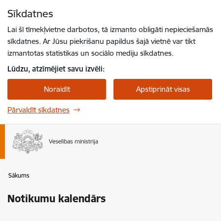
Pāriet uz lapas saturu
Sīkdatnes
Spied
lai meklētu
Enter
Lai šī tīmekļvietne darbotos, tā izmanto obligāti nepieciešamās
sīkdatnes. Ar Jūsu piekrišanu papildus šajā vietnē var tikt
izmantotas statistikas un sociālo mediju sīkdatnes.
Lūdzu, atzīmējiet savu izvēli:
Noraidīt
Apstiprināt visas
Pārvaldīt sīkdatnes
Sākums
Notikumu kalendārs