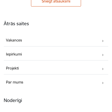
Sniegt atsauksmi
Kājene
Ātrās saites
Vakances
Iepirkumi
Projekti
Par mums
Noderīgi