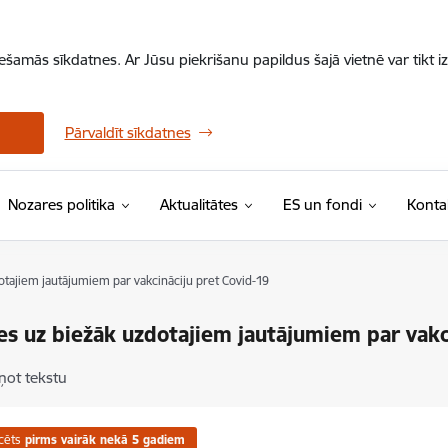
iešamās sīkdatnes. Ar Jūsu piekrišanu papildus šajā vietnē var tikt i
Pārvaldīt sīkdatnes
Nozares politika
Aktualitātes
ES un fondi
Konta
otajiem jautājumiem par vakcināciju pret Covid-19
es uz biežāk uzdotajiem jautājumiem par vakc
ņot tekstu
cēts
pirms vairāk nekā 5 gadiem