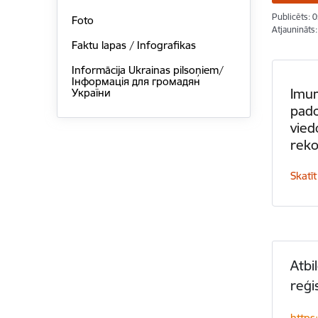
Publicēts: 
Foto
Atjaunināts
Faktu lapas / Infografikas
Informācija Ukrainas pilsoņiem/
Інформація для громадян
Imun
України
pado
vied
rek
Skatīt
Atbi
reģi
https