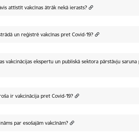
āvis attīstīt vakcīnas ātrāk nekā ierasts?
strādā un reģistrē vakcīnas pret Covid-19?
jas vakcinācijas ekspertu un publiskā sektora pārstāvju saruna 
roša ir vakcinācija pret Covid-19?
zināms par esošajām vakcīnām?