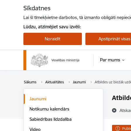
Pāriet uz lapas saturu
Sīkdatnes
Lai šī tīmekļvietne darbotos, tā izmanto obligāti nepiec
Lūdzu, atzīmējiet savu izvēli:
Noraidīt
Apstiprināt visas
Par mums
Sākums
Aktualitātes
Jaunumi
Atbildes uz biežāk uzd
Atbild
Jaunumi
Notikumu kalendārs
Atska
Sabiedrības līdzdalība
Publi
Video