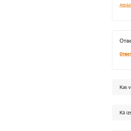
Atbil
Отве
Отве
Kas v
Kā iz