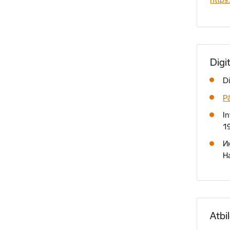
Digi
Di
Pā
In
19
И
H
Atbi