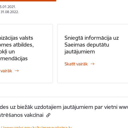
05.01.2021.
: 31.08.2022.
izācijas valsts
Sniegtā informācija uz
mes atbildes,
Saeimas deputātu
okļi un
jautājumiem
omendācijas
Skatīt vairāk
 vairāk
ldes uz biežāk uzdotajiem jautājumiem par vietni w
strēšanos vakcīnai
://www.spkc.gov.lv/lv/manavakcina.lv