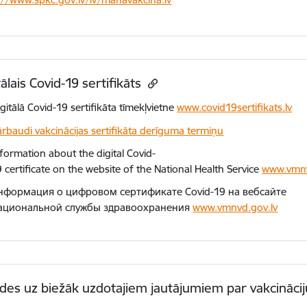
tālais Covid-19 sertifikāts
gitālā Covid-19 sertifikāta tīmekļvietne
www.covid19sertifikats.lv
rbaudi vakcinācijas sertifikāta derīguma termiņu
formation about the digital Covid-
 certificate on the website of the National Health Service
www.vmnv
нформация о цифровом сертификате Covid-19 на вебсайте
ациональной службы здравоохранения
www.vmnvd.gov.lv
ldes uz biežāk uzdotajiem jautājumiem par vakcināci