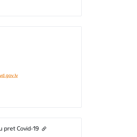
d.gov.lv
ju pret Covid-19