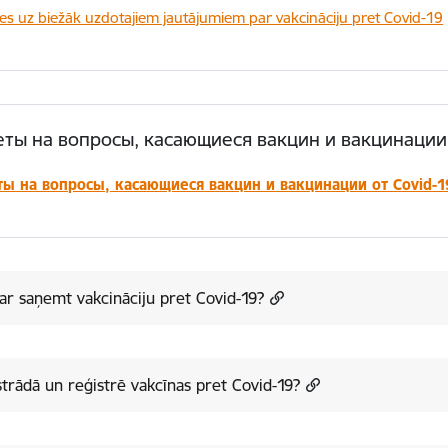
des uz biežāk uzdotajiem jautājumiem par vakcināciju pret Covid-19
ты на вопросы, касающиеся вакцин и вакцинации 
ты на вопросы, касающиеся вакцин и вакцинации от Covid-1
ar saņemt vakcināciju pret Covid-19?
strādā un reģistrē vakcīnas pret Covid-19?