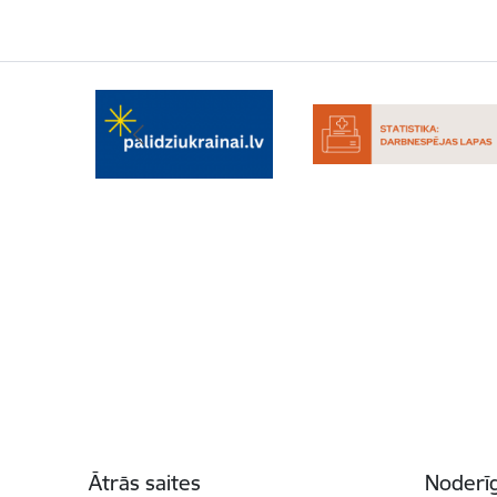
Kājene
Ātrās saites
Noderīg