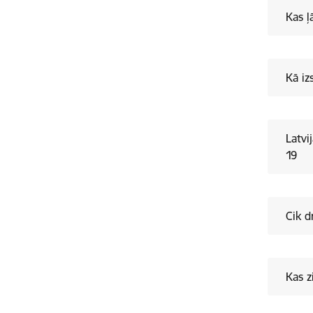
Kas ļ
Kā iz
Latvi
19
Cik d
Kas 