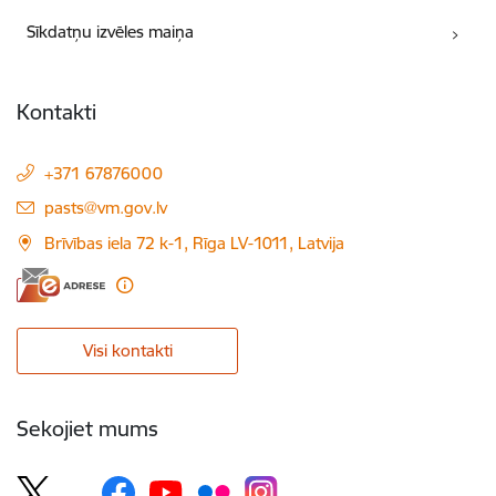
Sīkdatņu izvēles maiņa
Kontakti
+371 67876000
E-pasts:
pasts@vm.gov.lv
Brīvības iela 72 k-1, Rīga LV-1011, Latvija
Visi kontakti
Sekojiet mums