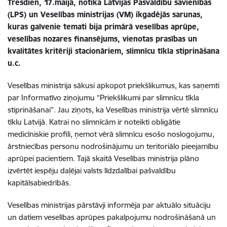
Trešdien, 17.maijā, notika Latvijas Pašvaldību savienības
(LPS) un Veselības ministrijas (VM) ikgadējās sarunas,
kuras galvenie temati bija primārā veselības aprūpe,
veselības nozares finansējums, vienotas prasības un
kvalitātes kritēriji stacionāriem, slimnīcu tīkla stiprināšana
u.c.
Veselības ministrija sākusi apkopot priekšlikumus, kas saņemti
par Informatīvo ziņojumu “Priekšlikumi par slimnīcu tīkla
stiprināšanai”. Jau ziņots, ka Veselības ministrija vērtē slimnīcu
tīklu Latvijā. Katrai no slimnīcām ir noteikti obligātie
medicīniskie profili, ņemot vērā slimnīcu esošo noslogojumu,
ārstniecības personu nodrošinājumu un teritoriālo pieejamību
aprūpei pacientiem. Tajā skaitā Veselības ministrija plāno
izvērtēt iespēju daļējai valsts līdzdalībai pašvaldību
kapitālsabiedrībās.
Veselības ministrijas pārstāvji informēja par aktuālo situāciju
un datiem veselības aprūpes pakalpojumu nodrošināšanā un