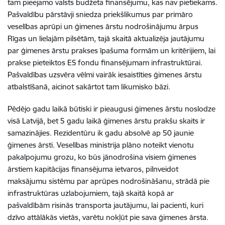
tam pieejamo valsts budžeta finansējumu, kas nav pietiekams.
Pašvaldību pārstāvji sniedza priekšlikumus par primāro
veselības aprūpi un ģimenes ārstu nodrošinājumu ārpus
Rīgas un lielajām pilsētām, tajā skaitā aktualizēja jautājumu
par ģimenes ārstu prakses īpašuma formām un kritērijiem, lai
prakse pieteiktos ES fondu finansējumam infrastruktūrai.
Pašvaldības uzsvēra vēlmi vairāk iesaistīties ģimenes ārstu
atbalstīšanā, aicinot sakārtot tam likumisko bāzi.
Pēdējo gadu laikā būtiski ir pieaugusi ģimenes ārstu noslodze
visā Latvijā, bet 5 gadu laikā ģimenes ārstu prakšu skaits ir
samazinājies. Rezidentūru ik gadu absolvē ap 50 jaunie
ģimenes ārsti. Veselības ministrija plāno noteikt vienotu
pakalpojumu grozu, ko būs jānodrošina visiem ģimenes
ārstiem kapitācijas finansējuma ietvaros, pilnveidot
maksājumu sistēmu par aprūpes nodrošināšanu, strādā pie
infrastruktūras uzlabojumiem, tajā skaitā kopā ar
pašvaldībām risinās transporta jautājumu, lai pacienti, kuri
dzīvo attālākās vietās, varētu nokļūt pie sava ģimenes ārsta.