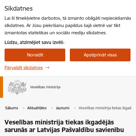
Pāriet uz lapas saturu
Sīkdatnes
Spied
lai meklētu
Enter
Lai šī tīmekļvietne darbotos, tā izmanto obligāti nepieciešamās
sīkdatnes. Ar Jūsu piekrišanu papildus šajā vietnē var tikt
izmantotas statistikas un sociālo mediju sīkdatnes.
Lūdzu, atzīmējiet savu izvēli:
Noraidīt
Apstiprināt visas
Pārvaldīt sīkdatnes
Sākums
Aktualitātes
Jaunumi
Veselības ministrija tiekas ikgadēj
Veselības ministrija tiekas ikgadējās
sarunās ar Latvijas Pašvaldību savienību