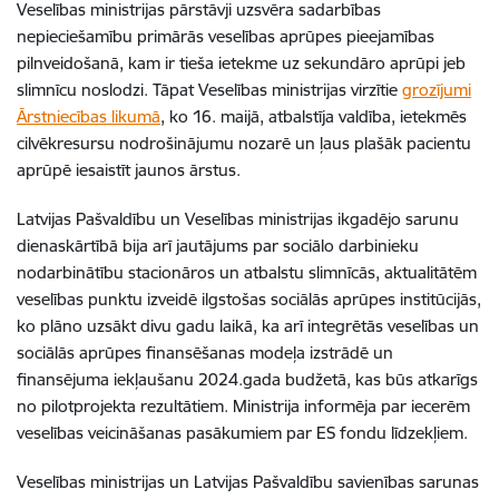
Veselības ministrijas pārstāvji uzsvēra sadarbības
nepieciešamību primārās veselības aprūpes pieejamības
pilnveidošanā, kam ir tieša ietekme uz sekundāro aprūpi jeb
slimnīcu noslodzi. Tāpat Veselības ministrijas virzītie
grozījumi
Ārstniecības likumā
, ko 16. maijā, atbalstīja valdība, ietekmēs
cilvēkresursu nodrošinājumu nozarē un ļaus plašāk pacientu
aprūpē iesaistīt jaunos ārstus.
Latvijas Pašvaldību un Veselības ministrijas ikgadējo sarunu
dienaskārtībā bija arī jautājums par sociālo darbinieku
nodarbinātību stacionāros un atbalstu slimnīcās, aktualitātēm
veselības punktu izveidē ilgstošas sociālās aprūpes institūcijās,
ko plāno uzsākt divu gadu laikā, ka arī integrētās veselības un
sociālās aprūpes finansēšanas modeļa izstrādē un
finansējuma iekļaušanu 2024.gada budžetā, kas būs atkarīgs
no pilotprojekta rezultātiem. Ministrija informēja par iecerēm
veselības veicināšanas pasākumiem par ES fondu līdzekļiem.
Veselības ministrijas un Latvijas Pašvaldību savienības sarunas