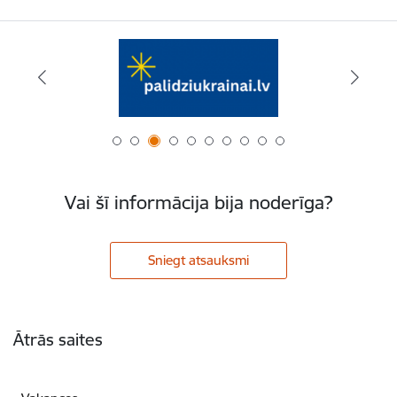
Vai šī informācija bija noderīga?
Sniegt atsauksmi
Kājene
Ātrās saites