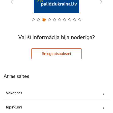
Vai šī informācija bija noderīga?
Sniegt atsauksmi
Kājene
Ātrās saites
Vakances
Iepirkumi