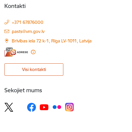
Kontakti
+371 67876000
E-pasts:
pasts@vm.gov.lv
Brīvības iela 72 k-1, Rīga LV-1011, Latvija
Visi kontakti
Sekojiet mums