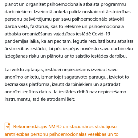
plānot un organizēt psihoemocionālā atbalsta programmu
darbiniekiem. Izveidotā anketa palīdz noskaidrot ārstniecības
personu pašvērtējumu par savu psihoemocionālo stāvokli
darba vietā, faktorus, kas to ietekmē un psihoemocionālā
atbalsta organizēšanas vajadzības iestādē Covid-19
pandēmijas laikā, kā arī pēc tam. Iegūtie rezultāti būtu atbalsts
ārstniecības iestādei, lai pēc iespējas novērstu savu darbinieku
izdegšanas risku un plānotu ar to saistīto iestādes darbību.
Lai veiktu aptaujas, iestādei nepieciešams izveidot savu
anonīmo anketu, izmantojot sagatavoto paraugu, izvietot to
bezmaksas platformā, izsūtīt darbiniekiem un apstrādāt
anonīmi iegūtos datus. Ja iestādes rīcībā nav nepieciešamo
instrumentu, tad tie atrodami šeit:
Lejupielādēt:
Rekomendācijas NMPD un stacionāros strādājošo
ārstniecības personu psihoemocionālās veselības un to