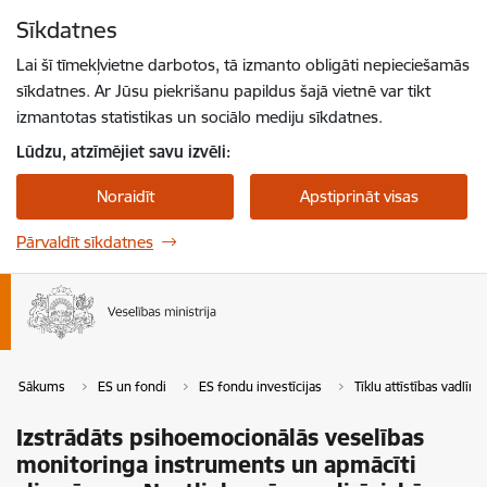
Pāriet uz lapas saturu
Sīkdatnes
Spied
lai meklētu
Enter
Lai šī tīmekļvietne darbotos, tā izmanto obligāti nepieciešamās
sīkdatnes. Ar Jūsu piekrišanu papildus šajā vietnē var tikt
izmantotas statistikas un sociālo mediju sīkdatnes.
Lūdzu, atzīmējiet savu izvēli:
Noraidīt
Apstiprināt visas
Pārvaldīt sīkdatnes
Sākums
ES un fondi
ES fondu investīcijas
Tīklu attīstības vadlīn
Izstrādāts psihoemocionālās veselības
monitoringa instruments un apmācīti