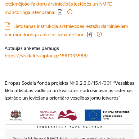
ietekmējošo faktoru ārstniecībās iestādēs un NMPD
monitoringa īstenošanai
Lejupielādēt:
Lietošanas instrukcija ārstniecības iestāžu darbiniekiem
par monitoringa anketas izmantošanu
Aptaujas anketas paraugs
https://visidati.lv/aptauja/1861033588/
Eiropas Sociālā fonda projekts Nr.9.2.3.0/15/I/001 “Veselības
tīklu attīstības vadlīniju un kvalitātes nodrošināšanas sistēmas
izstrāde un ieviešana prioritāro veselības jomu ietvaros”
Projektu līdzfinansē REACT-EU finansējums pandēmijas krīzes seku