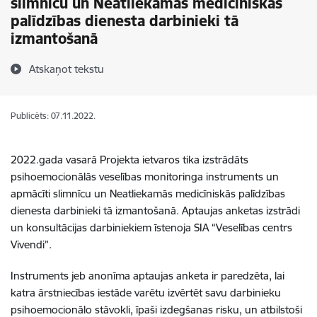
slimnīcu un Neatliekamās medicīniskās
palīdzības dienesta darbinieki tā
izmantošanā
Atskaņot tekstu
Publicēts: 07.11.2022.
2022.gada vasarā Projekta ietvaros tika
izstrādāts
psihoemocionālās veselības monitoringa instruments un
apmācīti slimnīcu un Neatliekamās medicīniskās palīdzības
dienesta darbinieki tā izmantošanā
. Aptaujas anketas izstrādi
un konsultācijas darbiniekiem īstenoja SIA “Veselības centrs
Vivendi”.
Instruments jeb anonīma aptaujas anketa ir paredzēta, lai
katra ārstniecības iestāde varētu izvērtēt savu darbinieku
psihoemocionālo stāvokli, īpaši izdegšanas risku, un atbilstoši