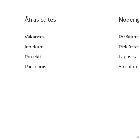
Kājene
Ātrās saites
Noderīg
Vakances
Privātuma
Iepirkumi
Piekļūsta
Projekti
Lapas kar
Par mums
Sīkdatņu 
©