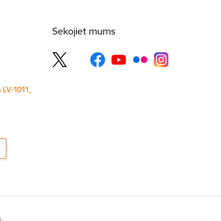
Sekojiet mums
a LV-1011,
s.