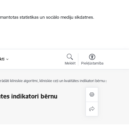
zmantotas statistikas un sociālo mediju sīkdatnes.
kti
Meklēt
Piekļūstamība
trādāti klīniskie algoritmi, klīniskie ceļi un kvalitātes indikatori bērnu garīgās (psih
tātes indikatori bērnu