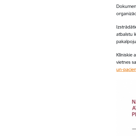
Dokumentu
organizāci
Izstrādāti
atbalstu 
pakalpoj
Klīniskie 
vietnes sa
un-pacien