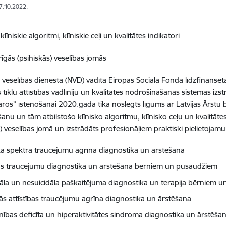
07.10.2022.
 klīniskie algoritmi, klīniskie ceļi un kvalitātes indikatori
īgās (psihiskās) veselības jomās
 veselības dienesta (NVD) vadītā Eiropas Sociālā Fonda līdzfinansē
 tīklu attīstības vadlīniju un kvalitātes nodrošināšanas sistēmas izs
aros” īstenošanai 2020.gadā tika noslēgts līgums ar Latvijas Ārstu bi
ēšanu un tām atbilstošo klīnisko algoritmu, klīnisko ceļu un kvalitāte
s) veselības jomā un izstrādāts profesionāļiem praktiski pieliet
ka spektra traucējumu agrīna diagnostika un ārstēšana
s traucējumu diagnostika un ārstēšana bērniem un pusaudžiem
dāla un nesuicidāla paškaitējuma diagnostika un terapija bērniem 
lās attīstības traucējumu agrīna diagnostika un ārstēšana
ības deficīta un hiperaktivitātes sindroma diagnostika un ārstē