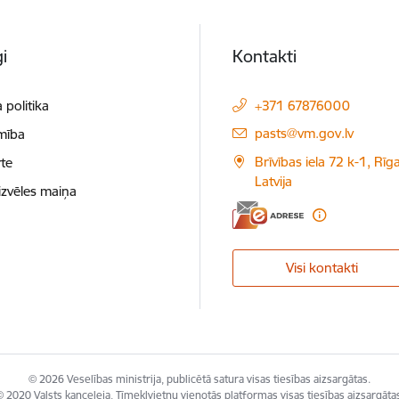
i
Kontakti
 politika
+371 67876000
E-pasts:
pasts@vm.gov.lv
mība
Brīvības iela 72 k-1, Rīg
te
Latvija
izvēles maiņa
Visi kontakti
© 2026 Veselības ministrija, publicētā satura visas tiesības aizsargātas.
 2020 Valsts kanceleja, Tīmekļvietņu vienotās platformas visas tiesības aizsargāta