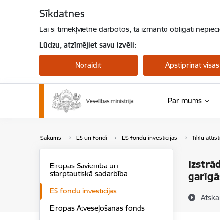
Pāriet uz lapas saturu
Sīkdatnes
Lai šī tīmekļvietne darbotos, tā izmanto obligāti nepiec
Lūdzu, atzīmējiet savu izvēli:
Noraidīt
Apstiprināt visas
Par mums
Sākums
ES un fondi
ES fondu investīcijas
Tīklu attīs
Izstrād
Eiropas Savienība un
starptautiskā sadarbība
garīgā
ES fondu investīcijas
Atska
Eiropas Atveseļošanas fonds