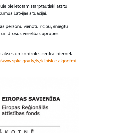
ulē pielietotām starptautiski atzītu
umus Latvijas situācijai.
cības personu vienotu rīcību, sniegtu
s un drošus veselības aprūpes
profilakses un kontroles centra interneta
/www.spkc.gov.lv/lv/kliniskie-algoritmi-