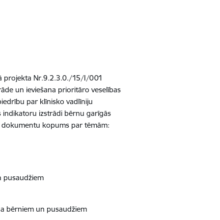
tā projekta Nr.9.2.3.0./15/I/001
trāde un ieviešana prioritāro veselības
edrību par klīnisko vadlīniju
s indikatoru izstrādi bērnu garīgās
ojamu dokumentu kopums par tēmām:
un pusaudžiem
šana bērniem un pusaudžiem