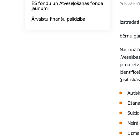
ES fondu un Atveseļošanas fonda
Publicēts: 
jaunumi
Ārvalstu finanšu palīdzība
Izstrādāti
bērnu gar
Nacionālā
„Veselības
jomu ietv
identific
(psihiskā
Autis
Ēšana
Suici
Neirā
Uzman