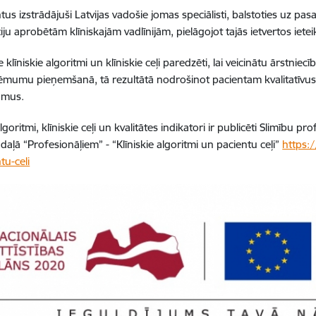
s izstrādājuši Latvijas vadošie jomas speciālisti, balstoties uz pasa
ju aprobētām klīniskajām vadlīnijām, pielāgojot tajās ietvertos ieteik
e klīniskie algoritmi un klīniskie ceļi paredzēti, lai veicinātu ārstnie
lēmumu pieņemšanā, tā rezultātā nodrošinot pacientam kvalitatīvu
umus.
algoritmi, klīniskie ceļi un kvalitātes indikatori ir publicēti Slimību 
daļā “Profesionāļiem” - “Klīniskie algoritmi un pacientu ceļi”
https:/
tu-celi