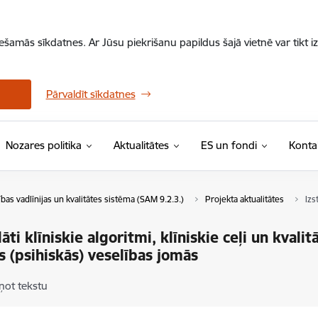
iešamās sīkdatnes. Ar Jūsu piekrišanu papildus šajā vietnē var tikt i
Pārvaldīt sīkdatnes
Nozares politika
Aktualitātes
ES un fondi
Konta
tības vadlīnijas un kvalitātes sistēma (SAM 9.2.3.)
Projekta aktualitātes
Izs
āti klīniskie algoritmi, klīniskie ceļi un kvali
s (psihiskās) veselības jomās
ņot tekstu