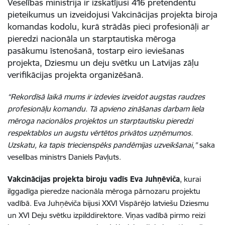
Veselības ministrija ir izskatījusi 416 pretendentu
pieteikumus un izveidojusi Vakcinācijas projekta biroja
komandas kodolu, kurā strādās pieci profesionāļi ar
pieredzi nacionāla un starptautiska mēroga
pasākumu īstenošanā, tostarp eiro ieviešanas
projekta, Dziesmu un deju svētku un Latvijas zāļu
verifikācijas projekta organizēšanā.
“Rekordīsā laikā mums ir izdevies izveidot augstas raudzes
profesionāļu komandu. Tā apvieno zināšanas darbam liela
mēroga nacionālos projektos un starptautisku pieredzi
respektablos un augstu vērtētos privātos uzņēmumos.
Uzskatu, ka tapis triecienspēks pandēmijas uzveikšanai,”
saka
veselības ministrs Daniels Pavļuts.
Vakcinācijas projekta biroju vadīs
Eva Juhņēviča
, kurai
ilggadīga pieredze nacionāla mēroga pārnozaru projektu
vadībā. Eva Juhņēviča bijusi XXVI Vispārējo latviešu Dziesmu
un XVI Deju svētku izpilddirektore. Viņas vadībā pirmo reizi