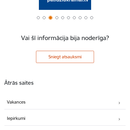
Vai šī informācija bija noderīga?
Sniegt atsauksmi
Kājene
Ātrās saites
Vakances
Iepirkumi