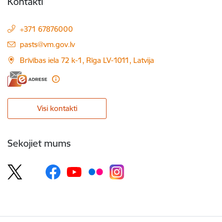
Kontakti
+371 67876000
E-pasts:
pasts@vm.gov.lv
Brīvības iela 72 k-1, Rīga LV-1011, Latvija
Visi kontakti
Sekojiet mums