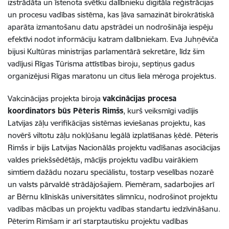
izstrādāta un īstenota svētku dalībnieku digitāla reģistrācijas
un procesu vadības sistēma, kas ļāva samazināt birokrātiskā
aparāta izmantošanu datu apstrādei un nodrošināja iespēju
efektīvi nodot informāciju katram dalībniekam. Eva Juhņēviča
bijusi Kultūras ministrijas parlamentārā sekretāre, līdz šim
vadījusi Rīgas Tūrisma attīstības biroju, septiņus gadus
organizējusi Rīgas maratonu un citus liela mēroga projektus.
Vakcinācijas projekta biroja
vakcinācijas procesa
koordinators būs Pēteris Rimšs
, kurš veiksmīgi vadījis
Latvijas zāļu verifikācijas sistēmas ieviešanas projektu, kas
novērš viltotu zāļu nokļūšanu legālā izplatīšanas ķēdē. Pēteris
Rimšs ir bijis Latvijas Nacionālās projektu vadīšanas asociācijas
valdes priekšsēdētājs, mācījis projektu vadību vairākiem
simtiem dažādu nozaru speciālistu, tostarp veselības nozarē
un valsts pārvaldē strādājošajiem. Piemēram, sadarbojies arī
ar Bērnu klīniskās universitātes slimnīcu, nodrošinot projektu
vadības mācības un projektu vadības standartu iedzīvināšanu.
Pēterim Rimšam ir arī starptautisku projektu vadības