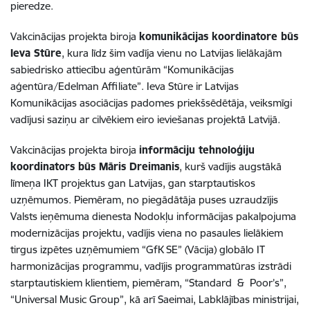
pieredze.
Vakcinācijas projekta biroja
komunikācijas koordinatore būs
Ieva Stūre
, kura līdz šim vadīja
vienu no Latvijas lielākajām
sabiedrisko attiecību aģentūrām “Komunikācijas
aģentūra/Edelman Affiliate”. Ieva Stūre ir
Latvijas
Komunikācijas asociācijas padomes priekšsēdētāja, veiksmīgi
vadījusi saziņu ar cilvēkiem eiro ieviešanas projektā Latvijā.
Vakcinācijas projekta biroja
informāciju tehnoloģiju
koordinators būs Māris Dreimanis
, kurš vadījis augstākā
līmeņa IKT projektus gan Latvijas, gan starptautiskos
uzņēmumos. Piemēram, no piegādātāja puses uzraudzījis
Valsts ieņēmuma dienesta Nodokļu informācijas pakalpojuma
modernizācijas projektu, vadījis viena no pasaules lielākiem
tirgus izpētes uzņēmumiem “GfK SE” (Vācija) globālo IT
harmonizācijas programmu, vadījis programmatūras izstrādi
starptautiskiem klientiem, piemēram, “Standard & Poor’s”,
“Universal Music Group”, kā arī Saeimai, Labklājības ministrijai,