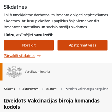
Pāriet uz lapas saturu
Sīkdatnes
Spied
lai meklētu
Enter
Lai šī tīmekļvietne darbotos, tā izmanto obligāti nepieciešamās
sīkdatnes. Ar Jūsu piekrišanu papildus šajā vietnē var tikt
izmantotas statistikas un sociālo mediju sīkdatnes.
Lūdzu, atzīmējiet savu izvēli:
Noraidīt
Apstiprināt visas
Pārvaldīt sīkdatnes
Sākums
Aktualitātes
Jaunumi
Izveidots Vakcinācijas biroja koma
Izveidots Vakcinācijas biroja komandas
kodols