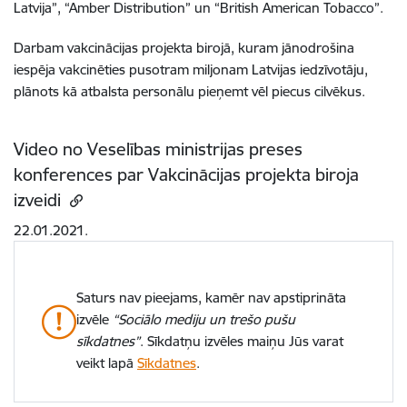
Latvija”, “Amber Distribution” un “British American Tobacco”.
Darbam vakcinācijas projekta birojā, kuram jānodrošina
iespēja vakcinēties pusotram miljonam Latvijas iedzīvotāju,
plānots kā atbalsta personālu pieņemt vēl piecus cilvēkus.
Video no Veselības ministrijas preses
konferences par Vakcinācijas projekta biroja
izveidi
22.01.2021.
Saturs nav pieejams, kamēr nav apstiprināta
izvēle
“Sociālo mediju un trešo pušu
sīkdatnes”
. Sīkdatņu izvēles maiņu Jūs varat
veikt lapā
Sīkdatnes
.