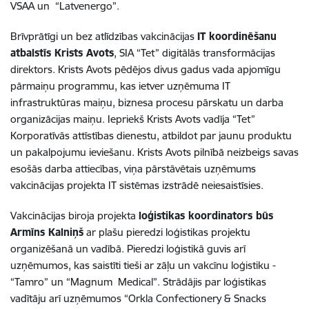
VSAA un “Latvenergo”.
Brīvprātīgi un bez atlīdzības vakcinācijas
IT koordinēšanu
atbalstīs Krists Avots
, SIA “Tet”
digitālās transformācijas
direktors.
Krists Avots pēdējos divus gadus vada apjomīgu
pārmaiņu programmu, kas ietver uzņēmuma IT
infrastruktūras maiņu, biznesa procesu pārskatu un darba
organizācijas maiņu. Iepriekš Krists Avots vadīja “Tet”
Korporatīvās attīstības dienestu, atbildot par jaunu produktu
un pakalpojumu ieviešanu. Krists Avots pilnībā neizbeigs savas
esošās darba attiecības, viņa pārstāvētais uzņēmums
vakcinācijas projekta IT sistēmas izstrādē neiesaistīsies.
Vakcinācijas biroja projekta
loģistikas koordinators būs
Armīns Kalniņš
ar plašu pieredzi loģistikas projektu
organizēšanā un vadībā. Pieredzi loģistikā guvis arī
uzņēmumos, kas saistīti tieši ar zāļu un vakcīnu loģistiku -
“Tamro” un “Magnum Medical”. Strādājis par loģistikas
vadītāju arī uzņēmumos “Orkla Confectionery & Snacks