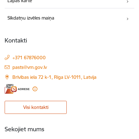
Lapas karte
Sīkdatņu izvēles maiņa
Kontakti
+371 67876000
E-pasts:
pasts@vm.gov.lv
Brīvības iela 72 k-1, Rīga LV-1011, Latvija
Visi kontakti
Sekojiet mums