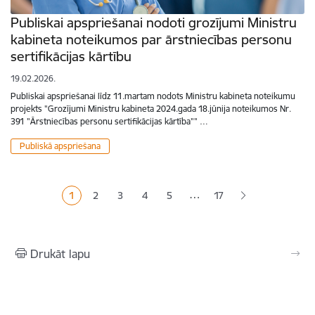
Publiskai apspriešanai nodoti grozījumi Ministru
kabineta noteikumos par ārstniecības personu
sertifikācijas kārtību
19.02.2026.
Publiskai apspriešanai līdz 11.martam nodots Ministru kabineta noteikumu
projekts "Grozījumi Ministru kabineta 2024.gada 18.jūnija noteikumos Nr.
391 "Ārstniecības personu sertifikācijas kārtība"" …
Publiskā apspriešana
Lapošana
…
1
2
3
4
5
17
Pašreizējā lapa
Lapa
Lapa
Lapa
Lapa
Drukāt lapu