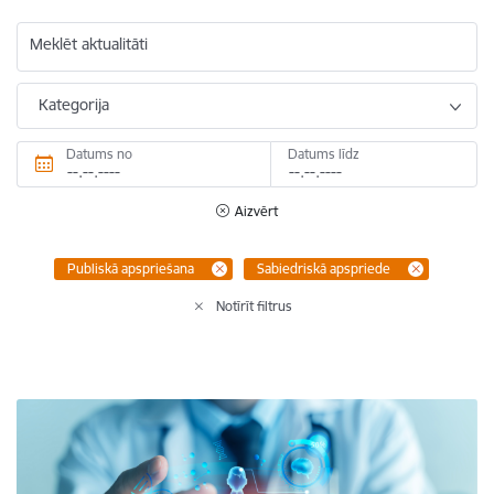
Meklēt aktualitāti
Kategorija
Datums no
Datums līdz
Aizvērt
Publiskā apspriešana
Sabiedriskā apspriede
Notīrīt filtrus