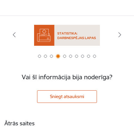
Vai šī informācija bija noderīga?
Sniegt atsauksmi
Kājene
Ātrās saites