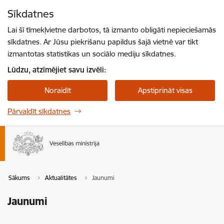
Pāriet uz lapas saturu
Sīkdatnes
Spied
lai meklētu
Enter
Lai šī tīmekļvietne darbotos, tā izmanto obligāti nepieciešamās
sīkdatnes. Ar Jūsu piekrišanu papildus šajā vietnē var tikt
izmantotas statistikas un sociālo mediju sīkdatnes.
Lūdzu, atzīmējiet savu izvēli:
Noraidīt
Apstiprināt visas
Pārvaldīt sīkdatnes
Sākums
Aktualitātes
Jaunumi
Jaunumi