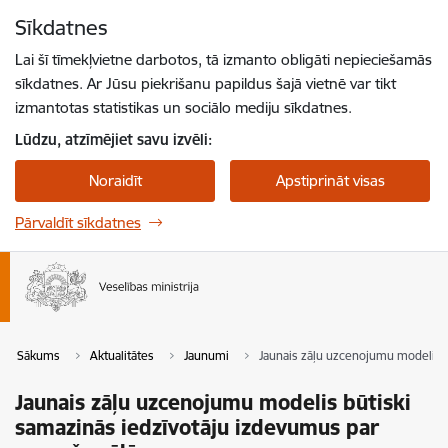
Pāriet uz lapas saturu
Sīkdatnes
Spied
lai meklētu
Enter
Lai šī tīmekļvietne darbotos, tā izmanto obligāti nepieciešamās
sīkdatnes. Ar Jūsu piekrišanu papildus šajā vietnē var tikt
izmantotas statistikas un sociālo mediju sīkdatnes.
Lūdzu, atzīmējiet savu izvēli:
Noraidīt
Apstiprināt visas
Pārvaldīt sīkdatnes
Sākums
Aktualitātes
Jaunumi
Jaunais zāļu uzcenojumu modelis 
Jaunais zāļu uzcenojumu modelis būtiski
samazinās iedzīvotāju izdevumus par