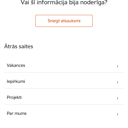
Vai šī informācija bija noderīga?
Sniegt atsauksmi
Kājene
Ātrās saites
Vakances
Iepirkumi
Projekti
Par mums