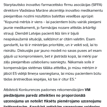
Starptautisko inovatīvo farmaceitisko firmu asociācijas (SIFFA)
direktore Vladislava Marāne akcentēja inovatīvo medikamentu
pieejamības nozīmi rezultātos balstītas veselības aprūpē:
"Kopumā mērķis ir viens – lai pacientiem būtu vairāk pieejami
jaunie medikamenti, jo farmācijas nozare attīstās ārkārtīgi
strauji. Diemžēl Latvijas pacienti līdz šim ir bijuši
neapskaužamā situācijā, salīdzinot ar citām valstīm. Esam
gandarīti, ka tā ir ministrijas prioritāte, un ir veikti soļi, lai to
risinātu. Diskusijās par jauno modeli no savas puses arī esam
gājuši uz kompromisiem, bet ir jāstrādā kopā, lai mērķi par
zāļu pieejamības uzlabošanu sasniegtu. Nākamais solis ir
kompensācijas sistēmas tālāka attīstība, jo mūsu mērķim ir
jābūt ES vidējā līmeņa sasniegšana, lai mūsu pacientiem būtu
tādas ārstniecības iespējas, kā tas ir citur ES.”
Atbilstoši Konkurences padomes rekomendācijām
VM
piedāvājums paredz atteikties no proporcionālā
uzcenojuma un noteikt fiksētu piemērojamo uzcenojumu
lieltirgotavām. Savukārt aptiekām uzcenojums veidosies