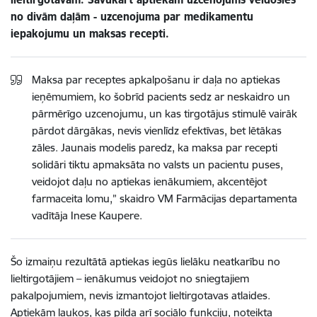
no divām daļām - uzcenojuma par medikamentu
iepakojumu un maksas recepti.
Maksa par receptes apkalpošanu ir daļa no aptiekas
ieņēmumiem, ko šobrīd pacients sedz ar neskaidro un
pārmērīgo uzcenojumu, un kas tirgotājus stimulē vairāk
pārdot dārgākas, nevis vienlīdz efektīvas, bet lētākas
zāles. Jaunais modelis paredz, ka maksa par recepti
solidāri tiktu apmaksāta no valsts un pacientu puses,
veidojot daļu no aptiekas ienākumiem, akcentējot
farmaceita lomu,” skaidro VM Farmācijas departamenta
vadītāja Inese Kaupere.
Šo izmaiņu rezultātā aptiekas iegūs lielāku neatkarību no
lieltirgotājiem – ienākumus veidojot no sniegtajiem
pakalpojumiem, nevis izmantojot lieltirgotavas atlaides.
Aptiekām laukos, kas pilda arī sociālo funkciju, noteikta