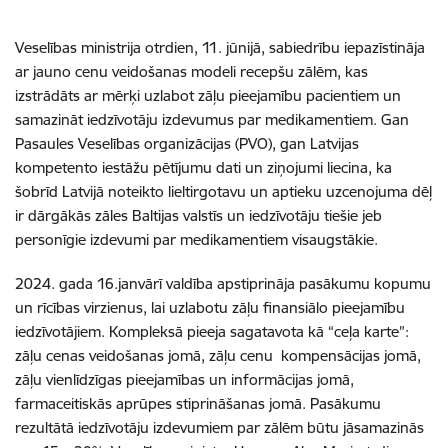
Veselības ministrija otrdien, 11. jūnijā, sabiedrību iepazīstināja
ar jauno cenu veidošanas modeli recepšu zālēm, kas
izstrādāts ar mērķi uzlabot zāļu pieejamību pacientiem un
samazināt iedzīvotāju izdevumus par medikamentiem. Gan
Pasaules Veselības organizācijas (PVO), gan Latvijas
kompetento iestāžu pētījumu dati un ziņojumi liecina, ka
šobrīd Latvijā noteikto lieltirgotavu un aptieku uzcenojuma dēļ
ir dārgākās zāles Baltijas valstīs un iedzīvotāju tiešie jeb
personīgie izdevumi par medikamentiem visaugstākie.
2024. gada 16.janvārī valdība apstiprināja pasākumu kopumu
un rīcības virzienus, lai uzlabotu zāļu finansiālo pieejamību
iedzīvotājiem. Kompleksā pieeja sagatavota kā “ceļa karte”:
zāļu cenas veidošanas jomā, zāļu cenu kompensācijas jomā,
zāļu vienlīdzīgas pieejamības un informācijas jomā,
farmaceitiskās aprūpes stiprināšanas jomā. Pasākumu
rezultātā iedzīvotāju izdevumiem par zālēm būtu jāsamazinās