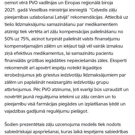
ņemot vērā PVO vadlīnijas un Eiropas reģionālā biroja
2021. gadā Veselības ministrijai iesniegtā “Ceļvedis zāļu
pieejamības uzlabošanai Latvijā” rekomendācijas. Attiecībā uz
tiešo līdzmaksājumu samazināšanu par medikamentiem
atzinīgi tiek vērtēta arī zāļu kompensācijas palielināšanu no
50% uz 75%, aicinot turpināt palielināt valsts finansējumu
kompensējamajām zālēm un iekļaut tajā vēl vairāk izmaksu
ziņā efektīvus medikamentus, lai samazinātu pacientu
finansiālās grūtības iegādāties nepieciešamās zāles. Eksperti
rekomendē arī apsvērt iespēju noteikt ikgadējos
ierobežojumus jeb griestus iedzīvotāju līdzmaksājumiem par
zālēm un paplašināt neaizsargāto iedzīvotāju grupu
atbrīvojumus. Pēc PVO atzinuma, ļoti svarīgi būs uzraudzīt un
novērtēt jaunā regulējuma ietekmi uz zāļu cenām un to
pieejamību visā farmācijas piegādes un izplatīšanas ķēdē un
vajadzības gadījumā regulējumu pielāgot.
Šodien prezentētais zāļu uzcenojuma modelis tiek nodots
sabiedriskajai apspriešanai, kuras laikā iespējams sabiedrības