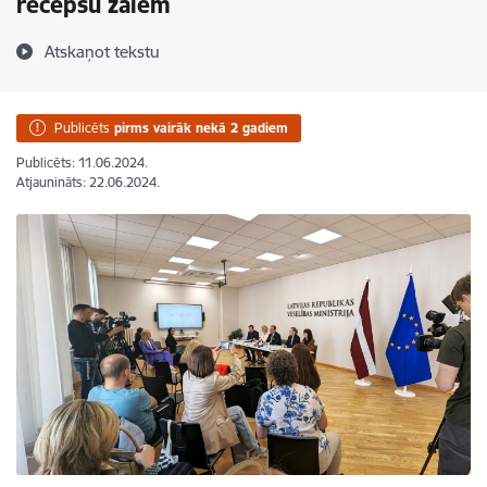
recepšu zālēm
Atskaņot tekstu
Publicēts
pirms vairāk nekā 2 gadiem
Publicēts: 11.06.2024.
Atjaunināts: 22.06.2024.