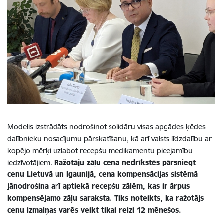
Modelis izstrādāts nodrošinot solidāru visas apgādes ķēdes
dalībnieku nosacījumu pārskatīšanu, kā arī valsts līdzdalību ar
kopējo mērķi uzlabot recepšu medikamentu pieejamību
iedzīvotājiem.
Ražotāju zāļu cena nedrīkstēs pārsniegt
cenu Lietuvā un Igaunijā, cena kompensācijas sistēmā
jānodrošina arī aptiekā recepšu zālēm, kas ir ārpus
kompensējamo zāļu saraksta. Tiks noteikts, ka ražotājs
cenu izmaiņas varēs veikt tikai reizi 12 mēnešos.