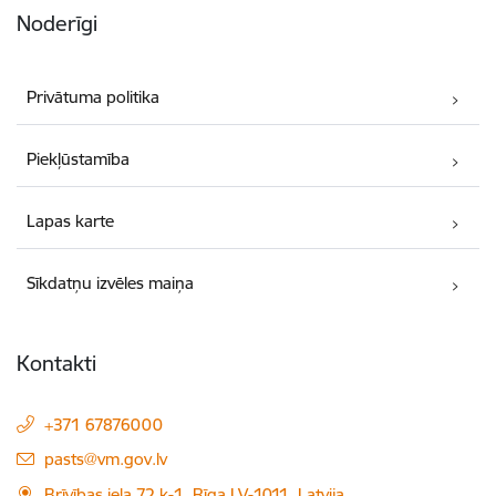
Noderīgi
Privātuma politika
Piekļūstamība
Lapas karte
Sīkdatņu izvēles maiņa
Kontakti
+371 67876000
E-pasts:
pasts@vm.gov.lv
Brīvības iela 72 k-1, Rīga LV-1011, Latvija