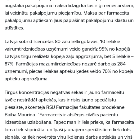
augstāka pakalpojuma maksa līdzīgi kā tas ir ģimenes ārstiem,
lai veicinātu pakalpojumu pieejamību. Maksa par farmaceita
pakalpojumu aptiekām ļaus paplašināt pakalpojumu klāstu un
attīstīties.
Latvijā šobrīd licencētas 80 zāļu lieltirgotavas, 10 lielākie
vairumtirdzniecības uzņēmumi veido gandrīz 95% no kopējā
Latvijas tirgū realizētā kopējā zāļu apgrozījuma, bet 5 lielākie –
87%. Farmācijas mazumtirdzniecības nozarē darbojas 284
uzņēmumi, piecas lielākās aptieku ķēdes veido 70% no kopējā
aptieku apgrozījuma.
Tirgus koncentrācijas negatīvās sekas ir jauno farmaceitu
izvēle nestrādāt aptiekās, kas ir risks jauno speciālistu
piesaistē, akcentēja RSU Farmācijas fakultātes prodekāne
Baiba Mauriņa. "Farmaceits ir atslēgas cilvēks pacientu
līdzestības uzlabošanā. Tāpēc man ir liels prieks, ka farmaceita
loma tiek stiprināta, un īpaši jaunajiem speciālistiem tiek dots
signāls, ka tiek novērtēts viņu ikdienas darbs aptiekās un viņš