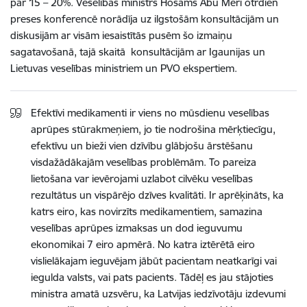
par 15 – 20%. Veselības ministrs Hosams Abu Meri otrdien
preses konferencē norādīja uz ilgstošām konsultācijām un
diskusijām ar visām iesaistītās pusēm šo izmaiņu
sagatavošanā, tajā skaitā konsultācijām ar Igaunijas un
Lietuvas veselības ministriem un PVO ekspertiem.
Efektīvi medikamenti ir viens no mūsdienu veselības
aprūpes stūrakmeņiem, jo tie nodrošina mērķtiecīgu,
efektīvu un bieži vien dzīvību glābjošu ārstēšanu
visdažādākajām veselības problēmām. To pareiza
lietošana var ievērojami uzlabot cilvēku veselības
rezultātus un vispārējo dzīves kvalitāti. Ir aprēķināts, ka
katrs eiro, kas novirzīts medikamentiem, samazina
veselības aprūpes izmaksas un dod ieguvumu
ekonomikai 7 eiro apmērā. No katra iztērētā eiro
vislielākajam ieguvējam jābūt pacientam neatkarīgi vai
iegulda valsts, vai pats pacients. Tādēļ es jau stājoties
ministra amatā uzsvēru, ka Latvijas iedzīvotāju izdevumi