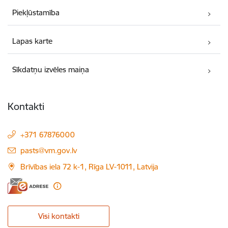
Piekļūstamība
Lapas karte
Sīkdatņu izvēles maiņa
Kontakti
+371 67876000
E-pasts:
pasts@vm.gov.lv
Brīvības iela 72 k-1, Rīga LV-1011, Latvija
Visi kontakti