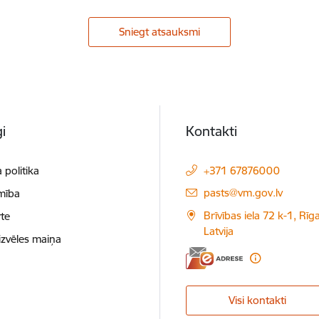
Sniegt atsauksmi
i
Kontakti
 politika
+371 67876000
E-pasts:
pasts@vm.gov.lv
mība
Brīvības iela 72 k-1, Rīg
te
Latvija
izvēles maiņa
Visi kontakti