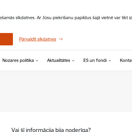
iešamās sīkdatnes. Ar Jūsu piekrišanu papildus šajā vietnē var tikt i
Pārvaldīt sīkdatnes
Nozares politika
Aktualitātes
ES un fondi
Konta
Vai šī informācija bija noderīga?