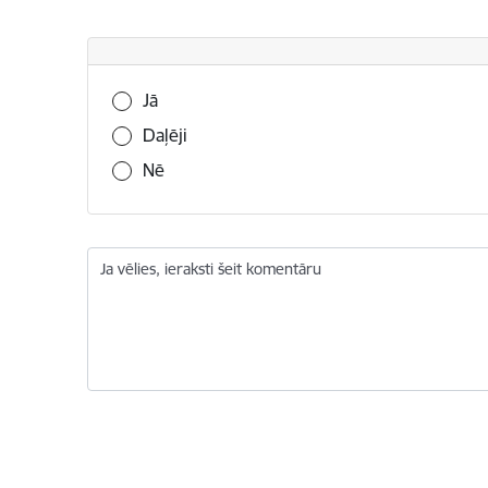
Vai šī informācija bija noderīga?
Jā
Daļēji
Nē
Ja vēlies, ieraksti šeit komentāru