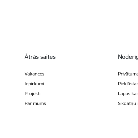
Kājene
Ātrās saites
Noderīg
Vakances
Privātuma
Iepirkumi
Piekļūsta
Projekti
Lapas kar
Par mums
Sīkdatņu 