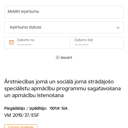
Meklēt iepirkumu
Iepirkuma statuss
Datums no
Datums līdz
Aizvērt
Ārstniecības jomā un sociālā jomā strādājošo
speciālistu apmācību programmu sagatavošana
un apmācību īstenošana
Piegādātājs / izpildītājs:
'001A' SIA
VM 2019/37/ESF
Līgums noslēgts