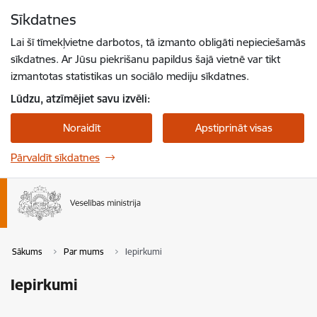
Pāriet uz lapas saturu
Sīkdatnes
Spied
lai meklētu
Enter
Lai šī tīmekļvietne darbotos, tā izmanto obligāti nepieciešamās
sīkdatnes. Ar Jūsu piekrišanu papildus šajā vietnē var tikt
izmantotas statistikas un sociālo mediju sīkdatnes.
Lūdzu, atzīmējiet savu izvēli:
Noraidīt
Apstiprināt visas
Pārvaldīt sīkdatnes
Sākums
Par mums
Iepirkumi
Iepirkumi