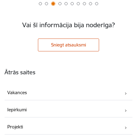
Vai šī informācija bija noderīga?
Sniegt atsauksmi
Kājene
Ātrās saites
Vakances
Iepirkumi
Projekti