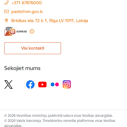
+371 67876000
E-pasts:
pasts@vm.gov.lv
Brīvības iela 72 k-1, Rīga LV-1011, Latvija
Visi kontakti
Sekojiet mums
© 2026 Veselības ministrija, publicētā satura visas tiesības aizsargātas.
© 2020 Valsts kanceleja, Tīmekļvietņu vienotās platformas visas tiesības
aizsargātas.