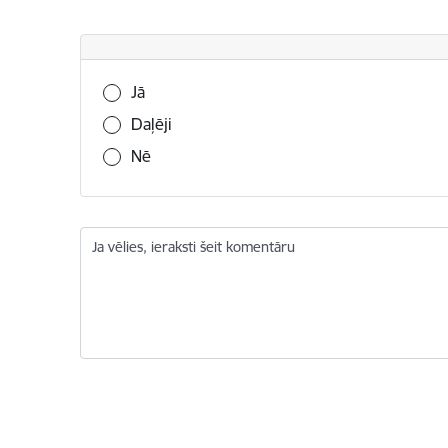
Vai šī informācija bija noderīga?
Jā
Daļēji
Nē
Ja vēlies, ieraksti šeit komentāru