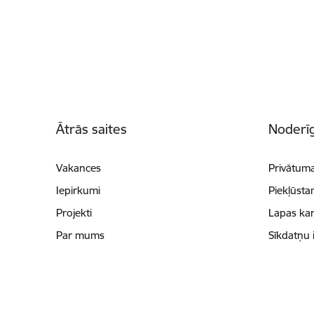
Kājene
Ātrās saites
Noderīg
Vakances
Privātuma
Iepirkumi
Piekļūsta
Projekti
Lapas kar
Par mums
Sīkdatņu 