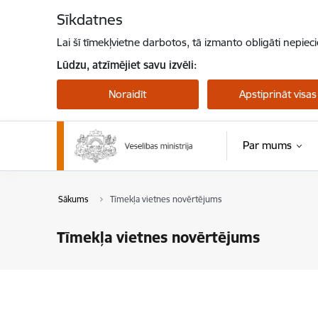
Pāriet uz lapas saturu
Sīkdatnes
Lai šī tīmekļvietne darbotos, tā izmanto obligāti nepiec
Lūdzu, atzīmējiet savu izvēli:
Noraidīt
Apstiprināt visas
Par mums
Sākums
Tīmekļa vietnes novērtējums
Tīmekļa vietnes novērtējums