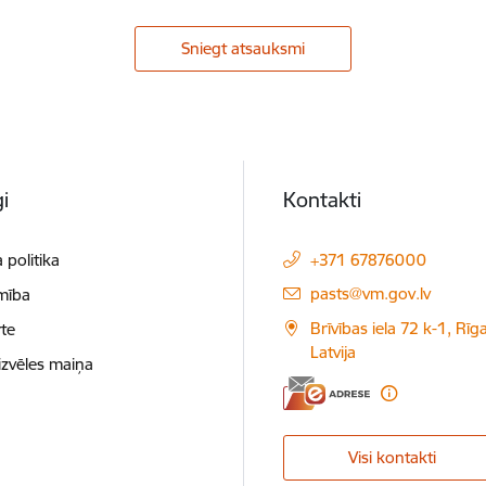
Sniegt atsauksmi
i
Kontakti
 politika
+371 67876000
E-pasts:
pasts@vm.gov.lv
mība
Brīvības iela 72 k-1, Rīg
te
Latvija
izvēles maiņa
Visi kontakti