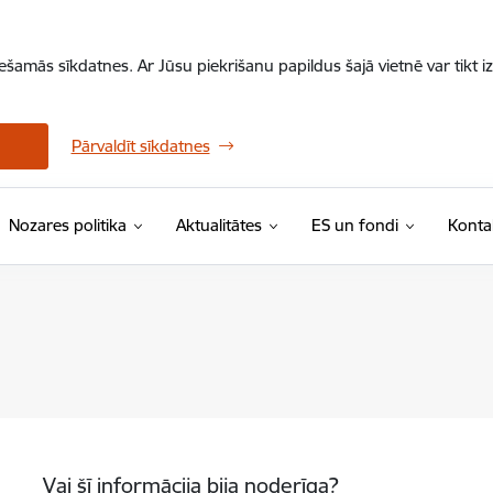
iešamās sīkdatnes. Ar Jūsu piekrišanu papildus šajā vietnē var tikt i
Pārvaldīt sīkdatnes
Nozares politika
Aktualitātes
ES un fondi
Konta
Vai šī informācija bija noderīga?