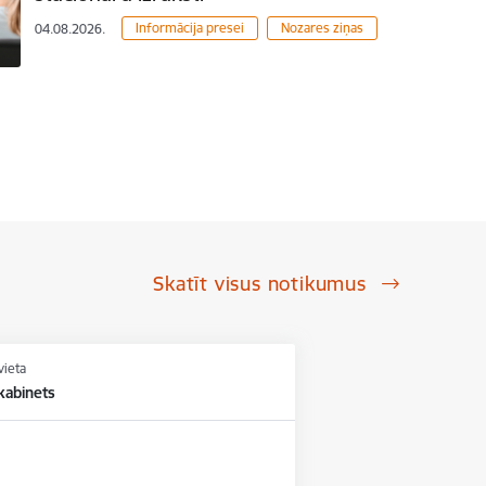
Informācija presei
Nozares ziņas
04.08.2026.
Skatīt visus notikumus
vieta
kabinets