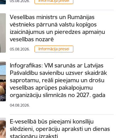
Informācija presei
05.08.2026.
Veselības ministrs un Rumānijas
vēstnieks pārrunā valstu kopīgos
izaicinājumus un pieredzes apmaiņu
veselības nozarē
Informācija presei
05.08.2026.
Infografikas: VM sarunās ar Latvijas
Pašvaldību savienību uzsver skaidrāk
saprotamu, reāli pieejamu un drošu
veselības aprūpes pakalpojumu
organizāciju slimnīcās no 2027. gada
04.08.2026.
E-veselībā būs pieejami konsīliju
slēdzieni, operāciju apraksti un dienas
stacionāru izraksti