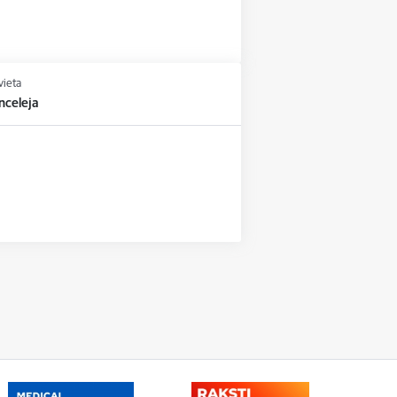
vieta
nceleja