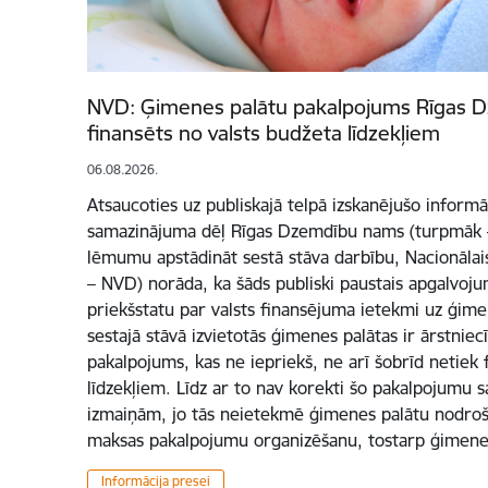
NVD: Ģimenes palātu pakalpojums Rīgas 
finansēts no valsts budžeta līdzekļiem
06.08.2026.
Atsaucoties uz publiskajā telpā izskanējušo informā
samazinājuma dēļ Rīgas Dzemdību nams (turpmāk –
lēmumu apstādināt sestā stāva darbību, Nacionālai
– NVD) norāda, ka šāds publiski paustais apgalvoj
priekšstatu par valsts finansējuma ietekmi uz ģim
sestajā stāvā izvietotās ģimenes palātas ir ārstnie
pakalpojums, kas ne iepriekš, ne arī šobrīd netiek 
līdzekļiem. Līdz ar to nav korekti šo pakalpojumu sa
izmaiņām, jo tās neietekmē ģimenes palātu nodro
maksas pakalpojumu organizēšanu, tostarp ģimene
Informācija presei