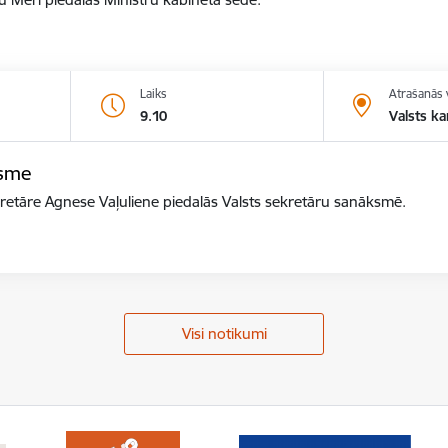
Laiks
Atrašanās 
9.10
Valsts ka
ksme
ekretāre Agnese Vaļuliene piedalās Valsts sekretāru sanāksmē.
Visi notikumi