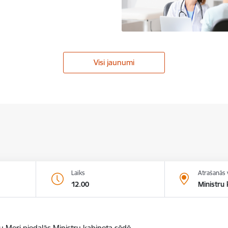
Visi jaunumi
Laiks
Atrašanās 
12.00
Ministru 
 Meri piedalās Ministru kabineta sēdē.