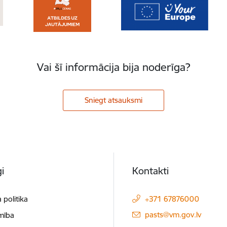
Vai šī informācija bija noderīga?
Sniegt atsauksmi
i
Kontakti
 politika
+371 67876000
E-pasts:
pasts@vm.gov.lv
mība