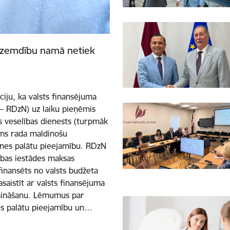
Dzemdību namā netiek
ciju, ka valsts finansējuma
 RDzN) uz laiku pieņēmis
s veselības dienests (turpmāk
ums rada maldinošu
enes palātu pieejamību. RDzN
cības iestādes maksas
finansēts no valsts budžeta
saistīt ar valsts finansējuma
šināšanu. Lēmumus par
s palātu pieejamību un…