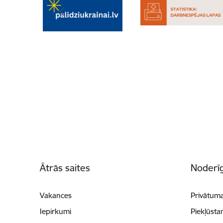
Kājene
Ātrās saites
Noderīg
Vakances
Privātuma
Iepirkumi
Piekļūsta