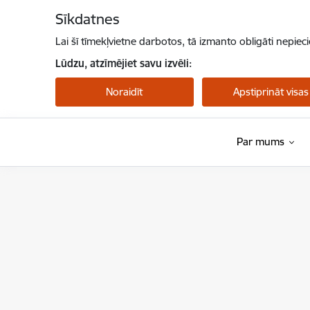
Pāriet uz lapas saturu
Sīkdatnes
Lai šī tīmekļvietne darbotos, tā izmanto obligāti nepiec
Lūdzu, atzīmējiet savu izvēli:
Noraidīt
Apstiprināt visas
Par mums
Veselības ministrija