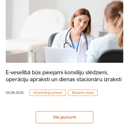
E-veselībā būs pieejami konsīliju slēdzieni,
operāciju apraksti un dienas stacionāru izraksti
04.08.2026.
Informācija presei
Nozares ziņas
Visi jaunumi