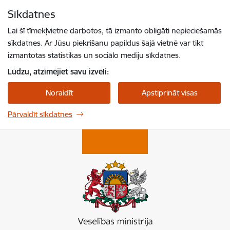
Pāriet uz lapas saturu
Sīkdatnes
Spied
lai meklētu
Enter
Lai šī tīmekļvietne darbotos, tā izmanto obligāti nepieciešamās
sīkdatnes. Ar Jūsu piekrišanu papildus šajā vietnē var tikt
izmantotas statistikas un sociālo mediju sīkdatnes.
Lūdzu, atzīmējiet savu izvēli:
Noraidīt
Apstiprināt visas
Pārvaldīt sīkdatnes
Veselības ministrija