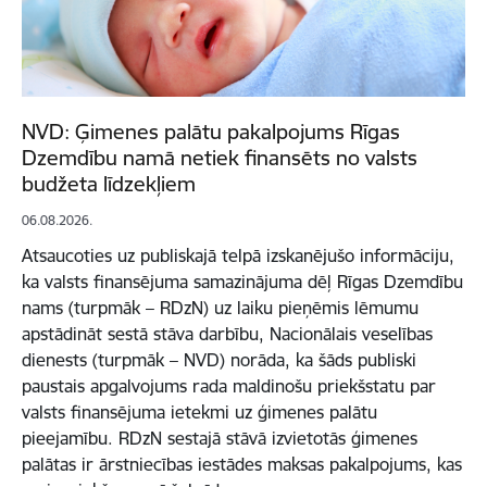
NVD: Ģimenes palātu pakalpojums Rīgas
Dzemdību namā netiek finansēts no valsts
budžeta līdzekļiem
06.08.2026.
Atsaucoties uz publiskajā telpā izskanējušo informāciju,
ka valsts finansējuma samazinājuma dēļ Rīgas Dzemdību
nams (turpmāk – RDzN) uz laiku pieņēmis lēmumu
apstādināt sestā stāva darbību, Nacionālais veselības
dienests (turpmāk – NVD) norāda, ka šāds publiski
paustais apgalvojums rada maldinošu priekšstatu par
valsts finansējuma ietekmi uz ģimenes palātu
pieejamību. RDzN sestajā stāvā izvietotās ģimenes
palātas ir ārstniecības iestādes maksas pakalpojums, kas