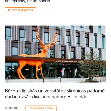
ne iepriekš, ne arī šobrīd…
Informācija presei
Bērnu klīniskās universitātes slimnīcas padomē
darbu uzsāk divi jauni padomes locekļi
05.08.2026.
Informācija presei