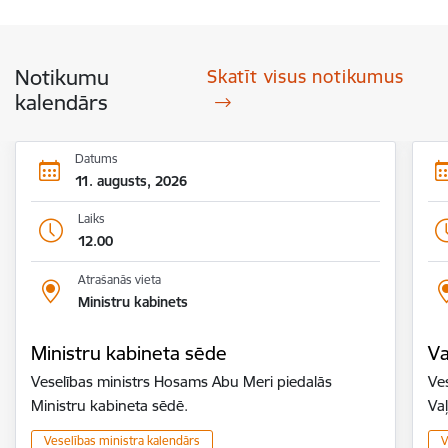
Notikumu
Skatīt visus notikumus
kalendārs
Datums
11. augusts, 2026
Laiks
12.00
Atrašanās vieta
Ministru kabinets
Ministru kabineta sēde
Va
Veselības ministrs Hosams Abu Meri piedalās
Ves
Ministru kabineta sēdē.
Va
Veselības ministra kalendārs
V