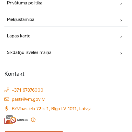
Privātuma politika
Piekļūstamība
Lapas karte
Sīkdatņu izvēles maiņa
Kontakti
+371 67876000
E-pasts:
pasts@vm.gov.lv
Brīvības iela 72 k-1, Rīga LV-1011, Latvija