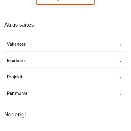
Kājene
Ātrās saites
Vakances
Iepirkumi
Projekti
Par mums
Noderīgi