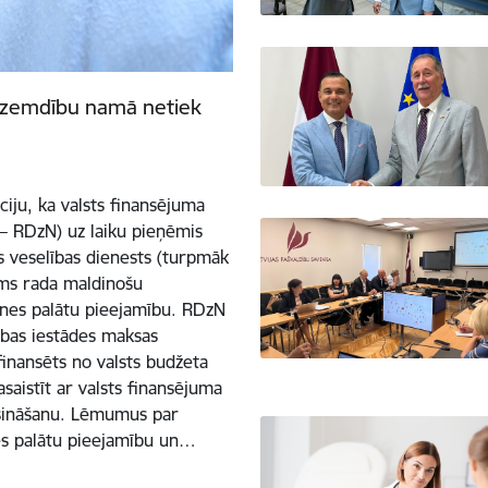
Dzemdību namā netiek
ciju, ka valsts finansējuma
 RDzN) uz laiku pieņēmis
s veselības dienests (turpmāk
ums rada maldinošu
enes palātu pieejamību. RDzN
cības iestādes maksas
finansēts no valsts budžeta
saistīt ar valsts finansējuma
šināšanu. Lēmumus par
s palātu pieejamību un…