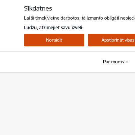
Pāriet uz lapas saturu
Sīkdatnes
Lai šī tīmekļvietne darbotos, tā izmanto obligāti nepiec
Lūdzu, atzīmējiet savu izvēli:
Noraidīt
Apstiprināt visas
Par mums
Veselības ministrija