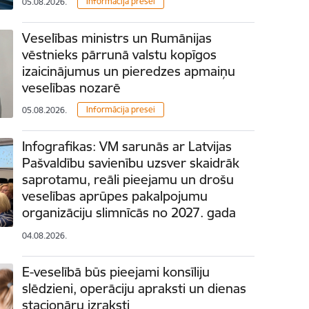
Informācija presei
05.08.2026.
Veselības ministrs un Rumānijas
vēstnieks pārrunā valstu kopīgos
izaicinājumus un pieredzes apmaiņu
veselības nozarē
Informācija presei
05.08.2026.
Infografikas: VM sarunās ar Latvijas
Pašvaldību savienību uzsver skaidrāk
saprotamu, reāli pieejamu un drošu
veselības aprūpes pakalpojumu
organizāciju slimnīcās no 2027. gada
04.08.2026.
E-veselībā būs pieejami konsīliju
slēdzieni, operāciju apraksti un dienas
stacionāru izraksti