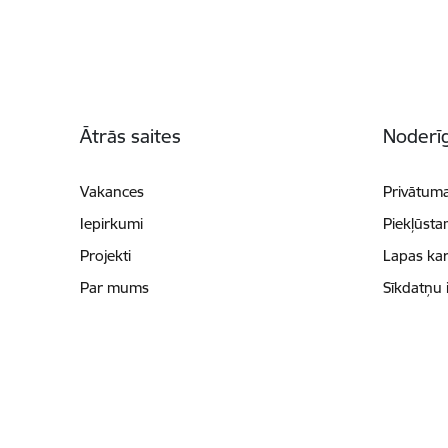
Kājene
Ātrās saites
Noderīg
Vakances
Privātuma
Iepirkumi
Piekļūsta
Projekti
Lapas kar
Par mums
Sīkdatņu 