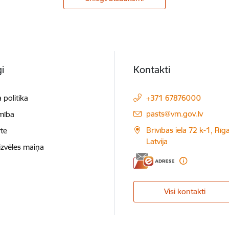
i
Kontakti
 politika
+371 67876000
E-pasts:
pasts@vm.gov.lv
mība
Brīvības iela 72 k-1, Rīg
te
Latvija
izvēles maiņa
Visi kontakti