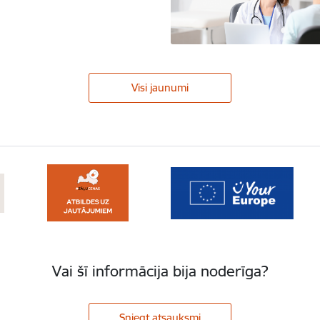
Visi jaunumi
Vai šī informācija bija noderīga?
Sniegt atsauksmi