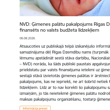
NVD: Ģimenes palātu pakalpojums Rīgas 
finansēts no valsts budžeta līdzekļiem
06.08.2026.
Atsaucoties uz publiskajā telpā izskanējušo informā
samazinājuma dēļ Rīgas Dzemdību nams (turpmāk –
lēmumu apstādināt sestā stāva darbību, Nacionālai
– NVD) norāda, ka šāds publiski paustais apgalvoj
priekšstatu par valsts finansējuma ietekmi uz ģim
sestajā stāvā izvietotās ģimenes palātas ir ārstnie
pakalpojums, kas ne iepriekš, ne arī šobrīd netiek 
līdzekļiem. Līdz ar to nav korekti šo pakalpojumu sa
izmaiņām, jo tās neietekmē ģimenes palātu nodro
maksas pakalpojumu organizēšanu, tostarp ģimene
Informācija presei