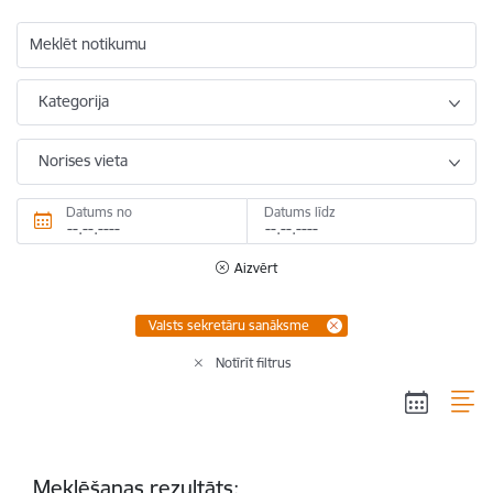
Meklēt notikumu
Kategorija
Norises vieta
Datums no
Datums līdz
Aizvērt
Valsts sekretāru sanāksme
Notīrīt filtrus
Meklēšanas rezultāts: