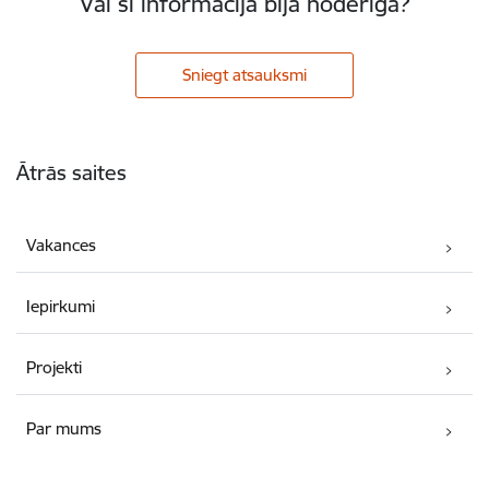
Vai šī informācija bija noderīga?
Sniegt atsauksmi
Kājene
Ātrās saites
Vakances
Iepirkumi
Projekti
Par mums