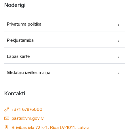
Noderīgi
Privātuma politika
Piekļūstamība
Lapas karte
Sīkdatņu izvēles maiņa
Kontakti
+371 67876000
E-pasts:
pasts@vm.gov.lv
Brīvības iela 72 k-1, Rīga LV-1011, Latvija