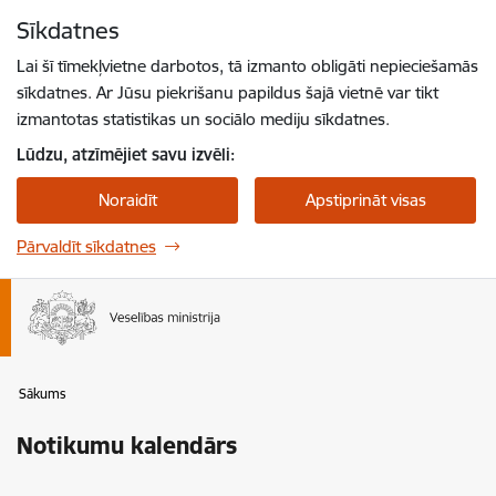
Pāriet uz lapas saturu
Sīkdatnes
Spied
lai meklētu
Enter
Lai šī tīmekļvietne darbotos, tā izmanto obligāti nepieciešamās
sīkdatnes. Ar Jūsu piekrišanu papildus šajā vietnē var tikt
izmantotas statistikas un sociālo mediju sīkdatnes.
Lūdzu, atzīmējiet savu izvēli:
Noraidīt
Apstiprināt visas
Pārvaldīt sīkdatnes
Sākums
Notikumu kalendārs