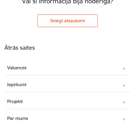
Vai šī informācija bija noderīga?
Sniegt atsauksmi
Kājene
Ātrās saites
Vakances
Iepirkumi
Projekti
Par mums