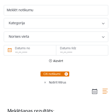
Meklēt notikumu
Kategorija
Norises vieta
Datums no
Datums līdz
Aizvērt
Citi notikumi
Notīrīt filtrus
Meklēšanas rezultāts: