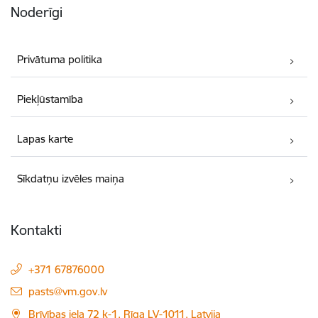
Noderīgi
Privātuma politika
Piekļūstamība
Lapas karte
Sīkdatņu izvēles maiņa
Kontakti
+371 67876000
E-pasts:
pasts@vm.gov.lv
Brīvības iela 72 k-1, Rīga LV-1011, Latvija