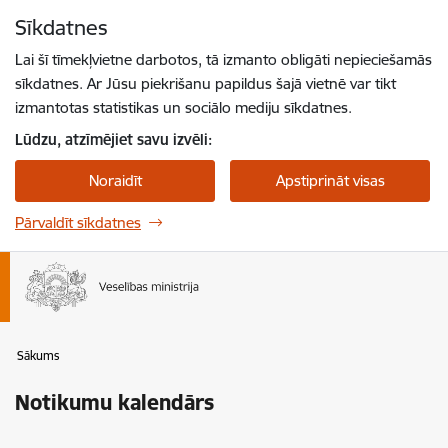
Pāriet uz lapas saturu
Sīkdatnes
Spied
lai meklētu
Enter
Lai šī tīmekļvietne darbotos, tā izmanto obligāti nepieciešamās
sīkdatnes. Ar Jūsu piekrišanu papildus šajā vietnē var tikt
izmantotas statistikas un sociālo mediju sīkdatnes.
Lūdzu, atzīmējiet savu izvēli:
Noraidīt
Apstiprināt visas
Pārvaldīt sīkdatnes
Sākums
Notikumu kalendārs