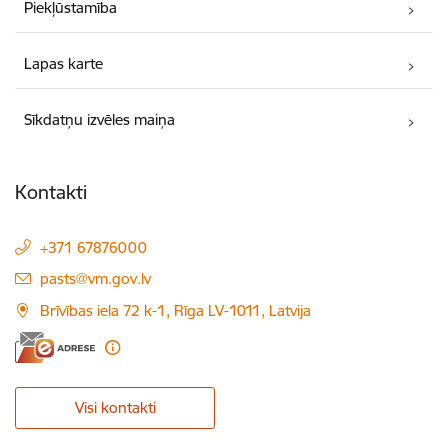
Piekļūstamība
Lapas karte
Sīkdatņu izvēles maiņa
Kontakti
+371 67876000
E-pasts:
pasts@vm.gov.lv
Brīvības iela 72 k-1, Rīga LV-1011, Latvija
Visi kontakti