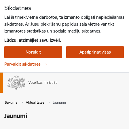
Pāriet uz lapas saturu
Sīkdatnes
Spied
lai meklētu
Enter
Lai šī tīmekļvietne darbotos, tā izmanto obligāti nepieciešamās
sīkdatnes. Ar Jūsu piekrišanu papildus šajā vietnē var tikt
izmantotas statistikas un sociālo mediju sīkdatnes.
Lūdzu, atzīmējiet savu izvēli:
Noraidīt
Apstiprināt visas
Pārvaldīt sīkdatnes
Sākums
Aktualitātes
Jaunumi
Jaunumi