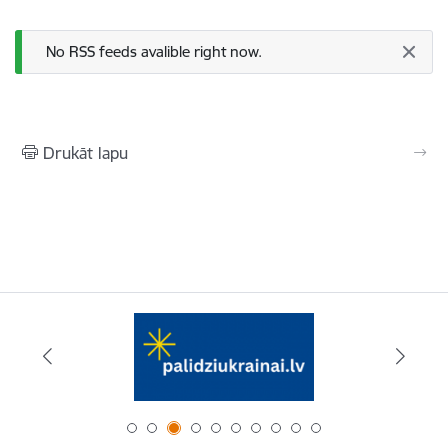
Statusa ziņojums
No RSS feeds avalible right now.
Drukāt lapu