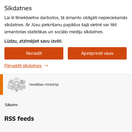
Pāriet uz lapas saturu
Sīkdatnes
Spied
lai meklētu
Enter
Lai šī tīmekļvietne darbotos, tā izmanto obligāti nepieciešamās
sīkdatnes. Ar Jūsu piekrišanu papildus šajā vietnē var tikt
izmantotas statistikas un sociālo mediju sīkdatnes.
Lūdzu, atzīmējiet savu izvēli:
Noraidīt
Apstiprināt visas
Pārvaldīt sīkdatnes
Sākums
RSS feeds