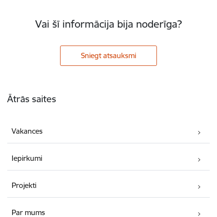
Vai šī informācija bija noderīga?
Sniegt atsauksmi
Kājene
Ātrās saites
Vakances
Iepirkumi
Projekti
Par mums