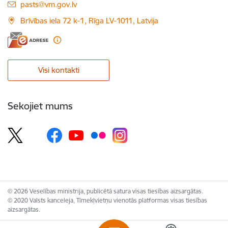
E-pasts:
pasts@vm.gov.lv
Brīvības iela 72 k-1, Rīga LV-1011, Latvija
Visi kontakti
Sekojiet mums
© 2026 Veselības ministrija, publicētā satura visas tiesības aizsargātas.
© 2020 Valsts kanceleja, Tīmekļvietņu vienotās platformas visas tiesības
aizsargātas.