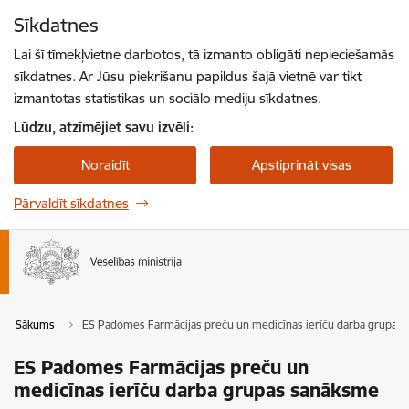
Pāriet uz lapas saturu
Sīkdatnes
Spied
lai meklētu
Enter
Lai šī tīmekļvietne darbotos, tā izmanto obligāti nepieciešamās
sīkdatnes. Ar Jūsu piekrišanu papildus šajā vietnē var tikt
izmantotas statistikas un sociālo mediju sīkdatnes.
Lūdzu, atzīmējiet savu izvēli:
Noraidīt
Apstiprināt visas
Pārvaldīt sīkdatnes
Sākums
ES Padomes Farmācijas preču un medicīnas ierīču darba grupas
ES Padomes Farmācijas preču un
medicīnas ierīču darba grupas sanāksme