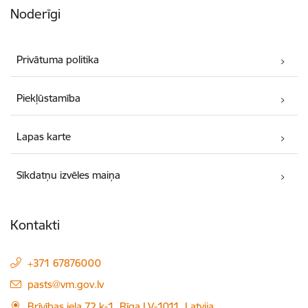
Noderīgi
Privātuma politika
Piekļūstamība
Lapas karte
Sīkdatņu izvēles maiņa
Kontakti
+371 67876000
E-pasts:
pasts@vm.gov.lv
Brīvības iela 72 k-1, Rīga LV-1011, Latvija