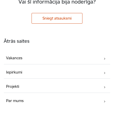
Vai šī informācija bija noderīga?
Sniegt atsauksmi
Kājene
Ātrās saites
Vakances
Iepirkumi
Projekti
Par mums