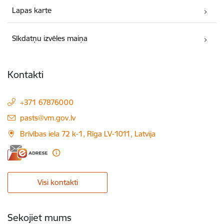
Lapas karte
Sīkdatņu izvēles maiņa
Kontakti
+371 67876000
E-pasts:
pasts@vm.gov.lv
Brīvības iela 72 k-1, Rīga LV-1011, Latvija
Visi kontakti
Sekojiet mums