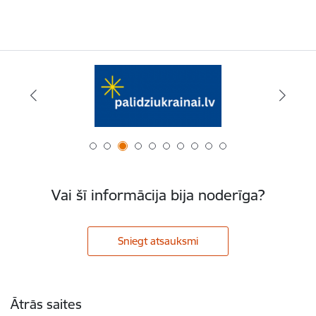
Vai šī informācija bija noderīga?
Sniegt atsauksmi
Kājene
Ātrās saites