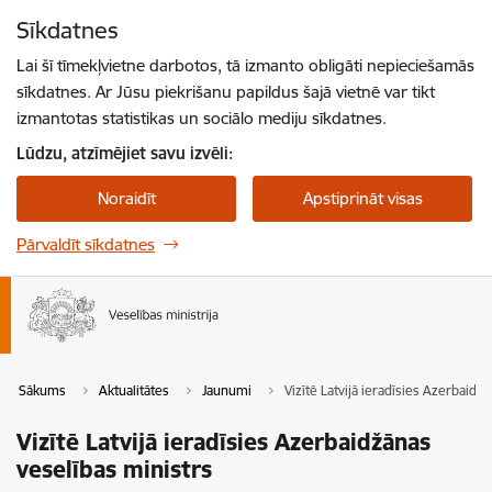
Pāriet uz lapas saturu
Sīkdatnes
Spied
lai meklētu
Enter
Lai šī tīmekļvietne darbotos, tā izmanto obligāti nepieciešamās
sīkdatnes. Ar Jūsu piekrišanu papildus šajā vietnē var tikt
izmantotas statistikas un sociālo mediju sīkdatnes.
Lūdzu, atzīmējiet savu izvēli:
Noraidīt
Apstiprināt visas
Pārvaldīt sīkdatnes
Sākums
Aktualitātes
Jaunumi
Vizītē Latvijā ieradīsies Azerbaidž
Vizītē Latvijā ieradīsies Azerbaidžānas
veselības ministrs