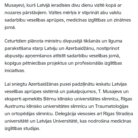
Musayev), kurš Latvijā ieradīsies divu dienu vizītē kopā ar
nozares pārstāvjiem. Vizītes mērķis ir stiprināt abu valstu
sadarbību veselības aprūpes, medicīnas izglītības un zinātnes
jomā.
Ceturtdien plānota ministru divpusējā tikšanās un līguma
parakstīšana starp Latviju un Azerbaidžānu, nostiprinot
abpusēju apņemšanos attīstīt sadarbību veselības jomā,
kopīgus pētniecības projektus un profesionālās izglītības
iniciatīvas.
Lai sniegtu Azerbaidžānas pusei padziļinātu ieskatu Latvijas
veselības aprūpes sistēmā un pakalpojumos, T. Musajevs un
eksperti apmeklēs Bērnu klīnisko universitātes slimnīcu, Rīgas
Austrumu klīnisko universitātes slimnīcu un Traumatoloģijas
un ortopēdijas slimnīcu. Delegācija viesosies arī Rīgas Stradiņa
universitātē un Latvijas Universitātē, kas nodrošina medicīnas
izglītības studijas.