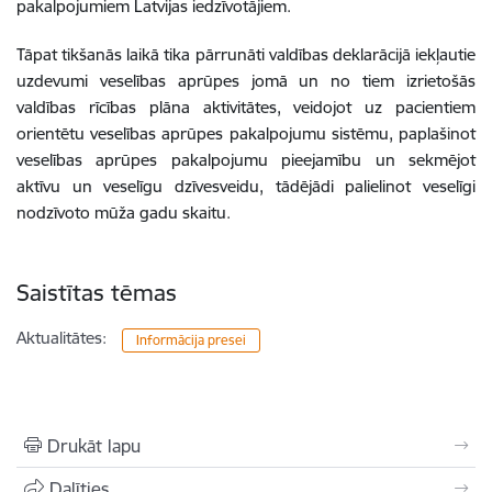
pakalpojumiem Latvijas iedzīvotājiem.
Tāpat tikšanās laikā tika pārrunāti valdības deklarācijā iekļautie
uzdevumi veselības aprūpes jomā un no tiem izrietošās
valdības rīcības plāna aktivitātes, veidojot uz pacientiem
orientētu veselības aprūpes pakalpojumu sistēmu, paplašinot
veselības aprūpes pakalpojumu pieejamību un sekmējot
aktīvu un veselīgu dzīvesveidu, tādējādi palielinot veselīgi
nodzīvoto mūža gadu skaitu.
Saistītas tēmas
Aktualitātes:
Informācija presei
Drukāt lapu
Dalīties