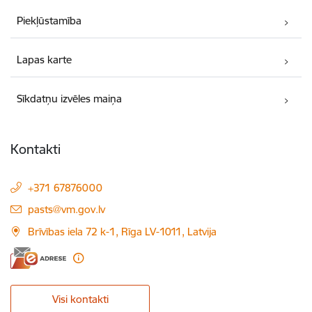
Piekļūstamība
Lapas karte
Sīkdatņu izvēles maiņa
Kontakti
+371 67876000
E-pasts:
pasts@vm.gov.lv
Brīvības iela 72 k-1, Rīga LV-1011, Latvija
Visi kontakti