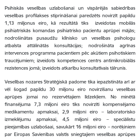
Psihiskās veselības uzlabošanai un vispārējās sabiedrības
veselības profilakses stiprināšanai paredzēts novirzīt papildu
1,13 miljonus eiro, kā rezultātā tiks izveidotas mobilās
psihiatriskās komandas psihiatrisko pacientu aprūpei mājās;
nodrošinātas pusaudžu klīnisko un veselības psihologu
atbalsta attālinātās konsultācijas; nodrošināta agrīnas
intervences programma pacientiem pēc akūtiem psihotiskiem
traucējumiem; izveidots kompetences centrs antimikrobiālās
rezistences jomā; izveidots atkarību konsultatīvais tālrunis.
Veselības nozares Stratēģiskā padome tika iepazīstināta arī ar
vēl šogad papildu 30 miljonu eiro novirzīšanu veselības
aprūpes jomai no rezervētajiem līdzekļiem. No minētā
finansējuma 7,3 miljoni eiro tiks novirzīti kompensējamo
medikamentu apmaksai, 2,9 miljoni eiro – laboratorisko
izmeklējumu apmaksai, 4,5 miljoni eiro – speciālistu
pieejamības uzlabošaai, savukārt 16 miljoni eiro – norēķiniem
par Eiropas Savienības valstīs sniegtajiem veselības aprūpes