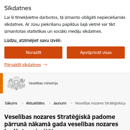
Pāriet uz lapas saturu
Sīkdatnes
Spied
lai meklētu
Enter
Lai šī tīmekļvietne darbotos, tā izmanto obligāti nepieciešamās
sīkdatnes. Ar Jūsu piekrišanu papildus šajā vietnē var tikt
izmantotas statistikas un sociālo mediju sīkdatnes.
Lūdzu, atzīmējiet savu izvēli:
Noraidīt
Apstiprināt visas
Pārvaldīt sīkdatnes
Sākums
Aktualitātes
Jaunumi
Veselības nozares Stratēģiskā pa
Veselības nozares Stratēģiskā padome
pārrunā nākamā gada veselības nozares