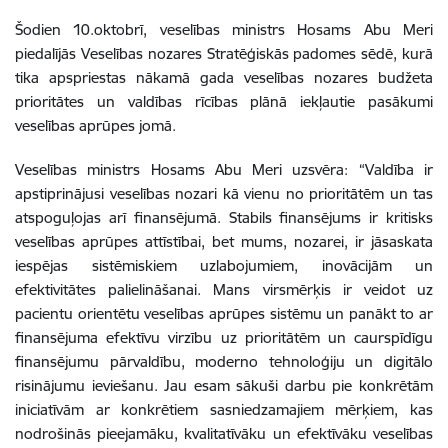
Šodien 10.oktobrī, veselības ministrs Hosams Abu Meri
piedalījās Veselības nozares Stratēģiskās padomes sēdē, kurā
tika apspriestas nākamā gada veselības nozares budžeta
prioritātes un valdības rīcības plānā iekļautie pasākumi
veselības aprūpes jomā.
Veselības ministrs Hosams Abu Meri uzsvēra: “Valdība ir
apstiprinājusi veselības nozari kā vienu no prioritātēm un tas
atspoguļojas arī finansējumā. Stabils finansējums ir kritisks
veselības aprūpes attīstībai, bet mums
, nozarei, ir jāsaskata
iespējas sistēmiskiem uzlabojumiem, inovācijām un
efektivitātes palielināšanai. Mans
virsmērķis ir veidot uz
pacientu orientētu veselības aprūpes sistēmu un panākt to ar
finansējuma efektīvu virzību uz prioritātēm un caurspīdīgu
finansējumu pārvaldību, moderno tehnoloģiju un digitālo
risinājumu ieviešanu. Jau esam sākuši darbu pie konkrētām
iniciatīvām ar konkrētiem sasniedzamajiem mērķiem, kas
nodrošinās pieejamāku, kvalitatīvāku un efektīvāku veselības