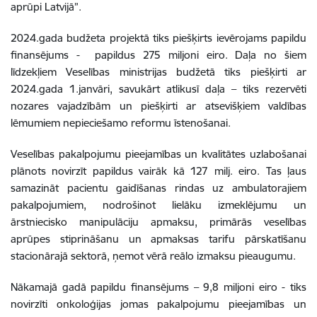
aprūpi Latvijā”.
2
024.gada budžeta projektā tiks piešķirts ievērojams papildu
finansējums - papildus 275 miljoni eiro. Daļa no šiem
līdzekļiem Veselības ministrijas budžetā tiks piešķirti ar
2024.gada 1.janvāri, savukārt atlikusī daļa – tiks rezervēti
nozares vajadzībām un piešķirti ar atsevišķiem valdības
lēmumiem nepieciešamo reformu īstenošanai.
Veselības pakalpojumu pieejamības un kvalitātes uzlabošanai
plānots novirzīt papildus vairāk kā 127 milj. eiro. Tas ļaus
samazināt pacientu gaidīšanas rindas uz ambulatorajiem
pakalpojumiem, nodrošinot lielāku izmeklējumu un
ārstniecisko manipulāciju apmaksu, primārās veselības
aprūpes stiprināšanu un apmaksas tarifu pārskatīšanu
stacionārajā sektorā, ņemot vērā reālo izmaksu pieaugumu.
Nākamajā gadā papildu finansējums – 9,8 miljoni eiro - tiks
novirzīti onkoloģijas jomas pakalpojumu pieejamības un