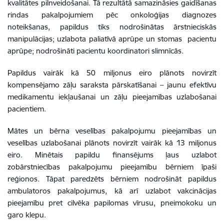
kv
alitātes pilnveidošanai.
Tā rezultātā
samazināsies gaidīšanas
rindas pakalpojumiem pēc onkoloģijas diagnozes
noteikšanas, papildus tiks nodrošinātas ārstnieciskās
manipulācijas; uzlabota paliatīvā aprūpe un stomas pacientu
aprūpe; nodrošināti pacientu koordinatori slimnīcās.
Papildus vairāk kā 50 miljonus eiro plānots novirzīt
kompensējamo zāļu saraksta pārskatīšanai – jaunu efektīvu
medikamentu iekļaušanai un zāļu pieejamības uzlabošanai
pacientiem.
Mātes un bērna veselības pakalpojumu pieejamības un
veselības uzlabošanai plānots novirzīt vairāk kā 13 miljonus
eiro. Minētais papildu finansējums ļaus uzlabot
zobārstniecības pakalpojumu pieejamību bērniem īpaši
reģionos. Tāpat paredzēts bērniem nodrošināt papildus
ambulatoros pakalpojumus, kā arī uzlabot vakcinācijas
pieejamību pret cilvēka papilomas vīrusu, pneimokoku un
garo klepu.